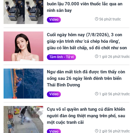
buôn lậu 70.000 viên thuốc lắc qua an
ninh sân bay
56 phút trước
Video
Cuối ngày hôm nay (7/8/2026), 3 con
giáp vận trình như 'cá chép hóa rồng',
giàu có lên bất chấp, số đỏ chót như son
1 giờ 26 phút trước
Tâm linh - Tử vi
Ngư dân mất tích đã được tìm thấy còn
sống sau 26 ngày lênh đênh trên biển
Thái Bình Dương
1 giờ 56 phút trước
Video
Cựu võ sĩ quyền anh tung cú đấm khiến
người đàn ông thiệt mạng trên phố, sau
một cuộc tranh cãi
2 giờ 56 phút trước
Video