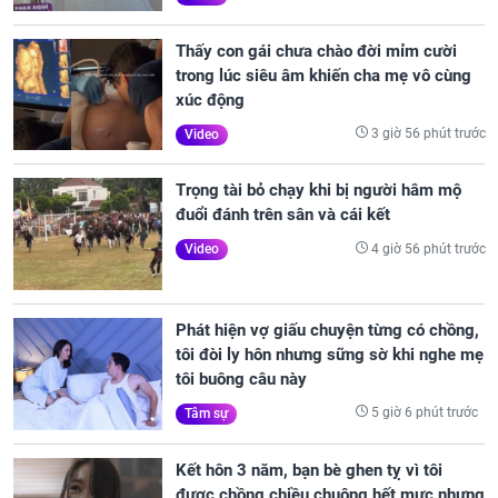
Thấy con gái chưa chào đời mỉm cười
trong lúc siêu âm khiến cha mẹ vô cùng
xúc động
3 giờ 56 phút trước
Video
Trọng tài bỏ chạy khi bị người hâm mộ
đuổi đánh trên sân và cái kết
4 giờ 56 phút trước
Video
Phát hiện vợ giấu chuyện từng có chồng,
tôi đòi ly hôn nhưng sững sờ khi nghe mẹ
tôi buông câu này
5 giờ 6 phút trước
Tâm sự
Kết hôn 3 năm, bạn bè ghen tỵ vì tôi
được chồng chiều chuộng hết mực nhưng