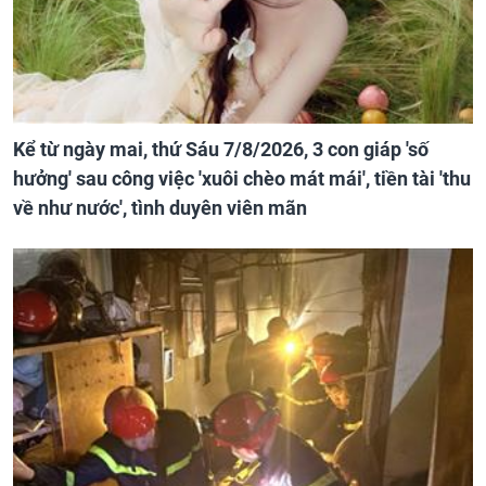
Kể từ ngày mai, thứ Sáu 7/8/2026, 3 con giáp 'số
hưởng' sau công việc 'xuôi chèo mát mái', tiền tài 'thu
về như nước', tình duyên viên mãn