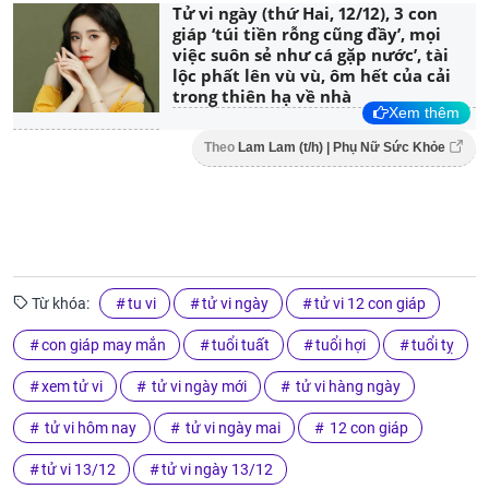
Tử vi ngày (thứ Hai, 12/12), 3 con
giáp ‘túi tiền rỗng cũng đầy’, mọi
việc suôn sẻ như cá gặp nước’, tài
lộc phất lên vù vù, ôm hết của cải
trong thiên hạ về nhà
Xem thêm
Theo
Lam Lam (t/h) | Phụ Nữ Sức Khỏe
Từ khóa:
tu vi
tử vi ngày
tử vi 12 con giáp
con giáp may mắn
tuổi tuất
tuổi hợi
tuổi tỵ
xem tử vi
tử vi ngày mới
tử vi hàng ngày
tử vi hôm nay
tử vi ngày mai
12 con giáp
tử vi 13/12
tử vi ngày 13/12