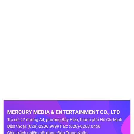
MERCURY MEDIA & ENTERTAINMENT CO., LTD
Trụ sở: 27 đường A4, phường Bảy Hiền, thành phố Hồ Chí Minh
Điện thoại: (028)-2236.9999 Fax: (028)-6268.0458
Chịu trách nhiệm nội dung: Đào Trọng Nhân