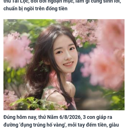
thu Tài Lộc, đổi đời ngoạn mục, làm gì cũng sinh lời,
chuẩn bị ngồi trên đống tiền
Đúng hôm nay, thứ Năm 6/8/2026, 3 con giáp ra
đường 'đụng trúng hố vàng', mỏi tay đếm tiền, giàu