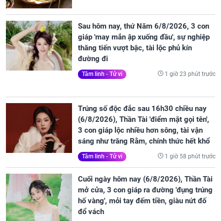
Sau hôm nay, thứ Năm 6/8/2026, 3 con
giáp 'may mắn ập xuống đầu', sự nghiệp
thăng tiến vượt bậc, tài lộc phủ kín
đường đi
1 giờ 23 phút trước
Tâm linh - Tử vi
Trúng số độc đắc sau 16h30 chiều nay
(6/8/2026), Thần Tài 'điểm mặt gọi tên',
3 con giáp lộc nhiều hơn sông, tài vận
sáng như trăng Rằm, chính thức hết khổ
1 giờ 58 phút trước
Tâm linh - Tử vi
Cuối ngày hôm nay (6/8/2026), Thần Tài
mở cửa, 3 con giáp ra đường 'đụng trúng
hố vàng', mỏi tay đếm tiền, giàu nứt đố
đổ vách