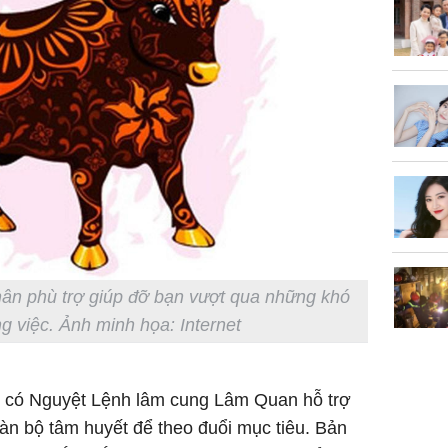
nhiều cô
cho sức 
Tử vi th
7/8/2026
giáp: Dần
bạc đầy 
phát tri
hân phù trợ giúp đỡ bạn vượt qua những khó
Mão - Th
g việc. Ảnh minh họa: Internet
đạm, mọi
công mỹ
n có Nguyệt Lệnh lâm cung Lâm Quan hỗ trợ
oàn bộ tâm huyết để theo đuổi mục tiêu. Bản