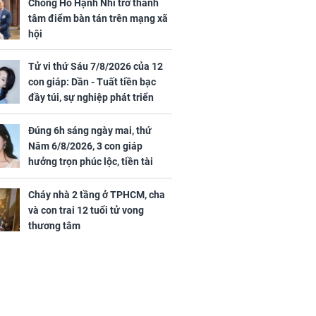
ng dụng tốt
như đúc nhưng bí mật
Chồng Hồ Hạnh Nhi trở thành
khỏe
phía sau gây sốc
tâm điểm bàn tán trên mạng xã
hội
Tử vi thứ Sáu 7/8/2026 của 12
con giáp: Dần - Tuất tiền bạc
đầy túi, sự nghiệp phát triển
hưng thịnh, Mão - Thân tài lộc
ảm đạm, mọi sự khó thành công
Đúng 6h sáng ngày mai, thứ
ứ Sáu
mỹ mãn
Năm 6/8/2026, 3 con giáp
 của 12 con
hưởng trọn phúc lộc, tiền tài
 - Tuất tiền
tăng vọt, công danh sự nghiệp
túi, sự nghiệp
thăng hạng không ngừng
Cháy nhà 2 tầng ở TPHCM, cha
ển hưng thịnh,
và con trai 12 tuổi tử vong
ân tài lộc ảm
thương tâm
 sự khó thành
 mãn