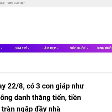
line: 0909 750 307
G
GIẢI TRÍ
LÀM ĐẸP
SỨC KHỎE
DINH DƯ
y 22/8, có 3 con giáp như
công danh thăng tiến, tiền
 tràn ngập đầy nhà