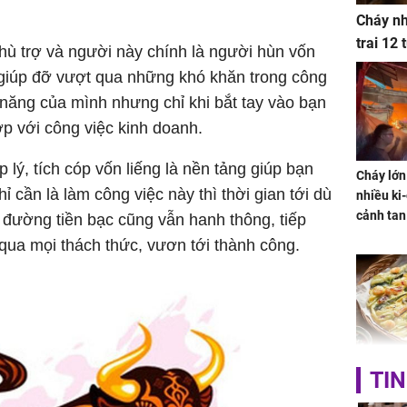
Cháy nh
trai 12
hù trợ và người này chính là người hùn vốn
giúp đỡ vượt qua những khó khăn trong công
 năng của mình nhưng chỉ khi bắt tay vào bạn
p với công việc kinh doanh.
 lý, tích cóp vốn liếng là nền tảng giúp bạn
Cháy lớn
 cần là làm công việc này thì thời gian tới dù
nhiều ki-
cảnh tan
 đường tiền bạc cũng vẫn hanh thông, tiếp
ua mọi thách thức, vươn tới thành công.
Không ng
TIN
vài nghìn