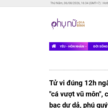
Thứ Năm, 06/08/2026, 16:34 (GMT+7)
Hot
YÊU - HÔN NHÂN
ĐỜI SỐN
Tử vi đúng 12h ngà
"cá vượt vũ môn", 
bạc dư dả, phú quý