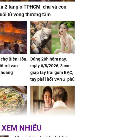
à 2 tầng ở TPHCM, cha và con
 tuổi tử vong thương tâm
 chợ Biên Hòa,
Đúng 20h hôm nay,
ốt rơi vào
ngày 6/8/2026, 3 con
 hoang
giáp tay trái gom BẠC,
tay phải hốt VÀNG, phú
quý ngập nhà, của cải
chất đầy kho
ờ loại rau chỉ
Vừa ly hôn, vợ cũ sinh
 XEM NHIỀU
 ở chợ lại có
đứa con giống mình