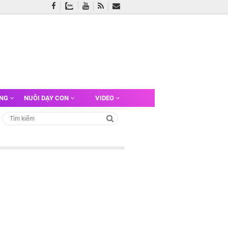
ỠNG
NUÔI DẠY CON
VIDEO