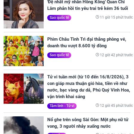
'Đệ nhất mỹ nhân Hồng Kông' Quan Chi
Lâm phản hồi tin yêu trai trẻ kém 36 tuổi
11 giờ 15 phút trước
Sao quốc tế
Phim Châu Tinh Trì đại thắng phòng vé,
doanh thu vượt 8.600 tỷ đồng
12 giờ 42 phút trước
Sao quốc tế
Tử vi tuần mới (từ 10 đến 16/8/2026), 3
con giáp mưa thuận gió hòa, tiền về như
nước, bạc vàng dư dả, Phú Quý Vinh Hoa,
vận trình khai sáng
12 giờ 45 phút trước
Tâm linh - Tử vi
Nổ ghe trên sông Sài Gòn: Một phụ nữ tử
vong, 3 người nhảy xuống nước