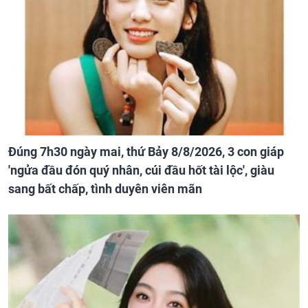
Đúng 7h30 ngày mai, thứ Bảy 8/8/2026, 3 con giáp
'ngửa đầu đón quý nhân, cúi đầu hốt tài lộc', giàu
sang bất chấp, tình duyên viên mãn