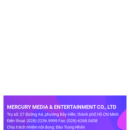
MERCURY MEDIA & ENTERTAINMENT CO., LTD
Trụ sở: 27 đường A4, phường Bảy Hiền, thành phố Hồ Chí Minh
Điện thoại: (028)-2236.9999 Fax: (028)-6268.0458
Chịu trách nhiệm nội dung: Đào Trọng Nhân