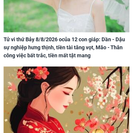
Tử vi thứ Bảy 8/8/2026 ocủa 12 con giáp: Dần - Dậu
sự nghiệp hưng thịnh, tiền tài tăng vọt, Mão - Thân
công việc bất trắc, tiền mất tật mang