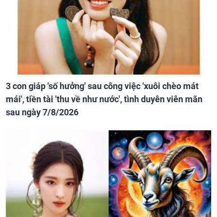
3 con giáp 'số hưởng' sau công việc 'xuôi chèo mát
mái', tiền tài 'thu về như nước', tình duyên viên mãn
sau ngày 7/8/2026