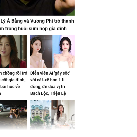
 Lý Á Bằng và Vương Phi trở thành
m trong buổi sum họp gia đình
 chồng rồi trở
Diễn viên AI 'gây sốc'
 cột gia đình,
với cát-xê hơn 1 tỉ
a bài học về
đồng, đe dọa vị trí
n
Bạch Lộc, Triệu Lệ
Dĩnh