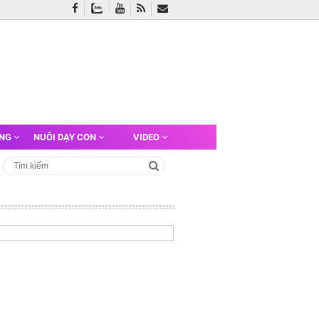
ỠNG
NUÔI DẠY CON
VIDEO