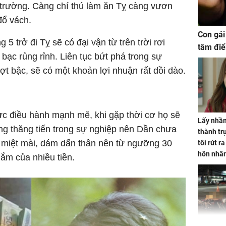
 trường. Càng chí thú làm ăn Tỵ càng vươn
đổ vách.
Con gái
 5 trở đi Tỵ sẽ có đại vận từ trên trời rơi
tâm điể
 bạc rủng rỉnh. Liên tục bứt phá trong sự
ợt bậc, sẽ có một khoản lợi nhuận rất dồi dào.
ực điều hành mạnh mẽ, khi gặp thời cơ họ sẽ
Lấy nhầm
g thăng tiến trong sự nghiệp nên Dần chưa
thành trụ
 miệt mài, dám dấn thân nên từ ngưỡng 30
tôi rút r
hôn nhâ
lắm của nhiều tiền.