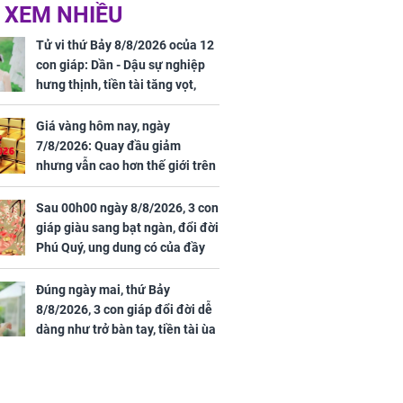
 Nữ công nhân
Đỗ Mỹ Linh hé lộ góc
 XEM NHIỀU
trên đường đi
bếp chill của nhà mới -
rong khu công
cạnh biệt thự bầu Hiển
Tử vi thứ Bảy 8/8/2026 ocủa 12
Sóng Thần
con giáp: Dần - Dậu sự nghiệp
hưng thịnh, tiền tài tăng vọt,
Mão - Thân công việc bất trắc,
tiền mất tật mang
Giá vàng hôm nay, ngày
7/8/2026: Quay đầu giảm
nhưng vẫn cao hơn thế giới trên
7 triệu đồng
Sau 00h00 ngày 8/8/2026, 3 con
00 ngày
giáp giàu sang bạt ngàn, đổi đời
, 3 con giáp
Phú Quý, ung dung có của đầy
g bạt ngàn,
nhà, ngày càng hưng thịnh sung
Phú Quý, ung
túc
của đầy nhà,
Đúng ngày mai, thứ Bảy
g hưng thịnh
8/8/2026, 3 con giáp đổi đời dễ
dàng như trở bàn tay, tiền tài ùa
tới, ngồi không lộc cũng đến,
phú quý theo tới già