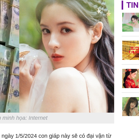
TP.HCM:
TIN
tử vong 
làm về t
nghiệp 
Sau 00h
8/8/2026
giàu san
đổi đời 
dung có 
ngày càn
sung túc
 minh họa: Internet
ngày 1/5/2024 con giáp này sẽ có đại vận từ