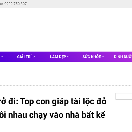
ne: 0909 750 307
G
GIẢI TRÍ
LÀM ĐẸP
SỨC KHỎE
DINH DƯ
ở đi: Top con giáp tài lộc đỏ
uôi nhau chạy vào nhà bất kể