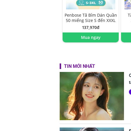
Penbose Tã Bỉm Dán Quần
T
50 miếng Size S đến XXXL
137,970đ
Mua ngay
TIN MỚI NHẤT
Q
t