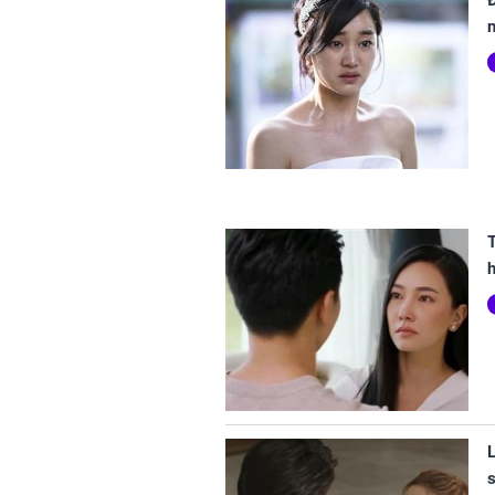
Đ
h
L
s