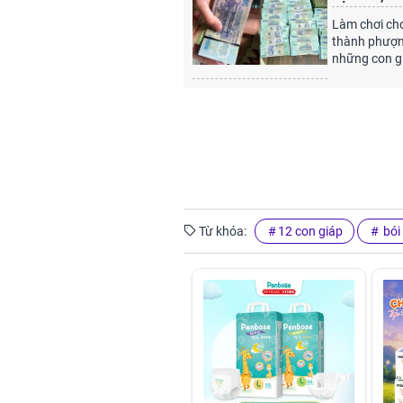
Làm chơi chơ
thành phượng
những con g
Từ khóa:
12 con giáp
bói 