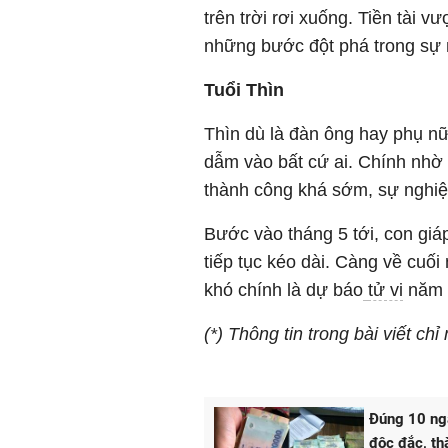
trên trời rơi xuống. Tiền tài 
những bước đột phá trong sự 
Tuổi Thìn
Thìn dù là đàn ông hay phụ nữ
dẫm vào bất cứ ai. Chính nhờ 
thành công khá sớm, sự nghiệ
Bước vào tháng 5 tới, con giáp
tiếp tục kéo dài. Càng về cuố
khó chính là dự báo
tử vi
năm 
(*) Thông tin trong bài viết ch
Đúng 10 ngày
độc đắc, th