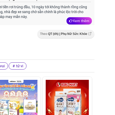
i tiền rơi trúng đầu, 10 ngày tới không thành rồng cũng
, nhà đẹp xe sang chờ sẵn chính là phúc lộc trời cho
iáp may mắn này.
Xem thêm
Theo
QT (t/h) | Phụ Nữ Sức Khỏe
vui
tử vi