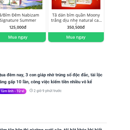
ã/Bỉm Đêm Nabizam
Tã dán bỉm quần Moony
Signature Summer
trắng dịu nhẹ natural cao
cấp
125,000đ
350,500đ
Mua ngay
Mua ngay
ua đêm nay, 3 con giáp nhờ trúng số độc đắc, tài lộc
ăng gấp 10 lần, công việc kiếm tiền nhiều vô kể
2 giờ 9 phút trước
Tâm linh - Tử vi