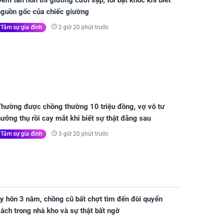
êm tân hôn thì giường cưới sập, tôi bật khóc khi biết
nguồn gốc của chiếc giường
2 giờ 20 phút trước
Tâm sự gia đình
Thường được chồng thường 10 triệu đồng, vợ vô tư
ưởng thụ rồi cay mắt khi biết sự thật đằng sau
3 giờ 20 phút trước
Tâm sự gia đình
y hôn 3 năm, chồng cũ bất chợt tìm đến đòi quyển
ách trong nhà kho và sự thật bất ngờ