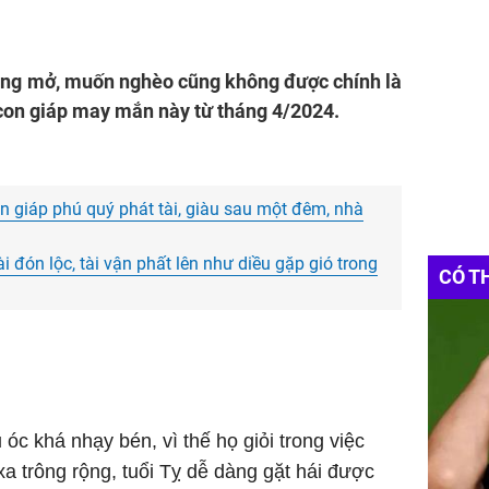
rộng mở, muốn nghèo cũng không được chính là
 3 con giáp may mắn này từ tháng 4/2024.
on giáp phú quý phát tài, giàu sau một đêm, nhà
i đón lộc, tài vận phất lên như diều gặp gió trong
CÓ T
 óc khá nhạy bén, vì thế họ giỏi trong việc
xa trông rộng, tuổi Tỵ dễ dàng gặt hái được