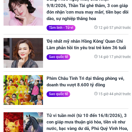
9/8/2026, Thần Tài ghé thăm, 3 con giáp
đón nhận 'cơn mưa may mắn', tiền bạc dồi
dào, sự nghiệp thăng hoa
12 giờ 57 phút trước
Tâm linh - Tử vi
'Đệ nhất mỹ nhân Hồng Kông' Quan Chi
Lâm phản hồi tin yêu trai trẻ kém 36 tuổi
14 giờ 17 phút trước
Sao quốc tế
Phim Châu Tinh Trì đại thắng phòng vé,
doanh thu vượt 8.600 tỷ đồng
15 giờ 44 phút trước
Sao quốc tế
Tử vi tuần mới (từ 10 đến 16/8/2026), 3
con giáp mưa thuận gió hòa, tiền về như
nước, bạc vàng dư dả, Phú Quý Vinh Hoa,