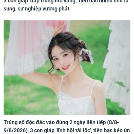
3 con giáp 'đạp trúng mỏ vàng', tiền bạc nhiều như lá
sung, sự nghiệp vượng phát
Trúng số độc đắc vào đúng 2 ngày liên tiếp (8/8-
9/8/2026), 3 con giáp 'lĩnh hội tài lộc', tiền bạc kéo ùn