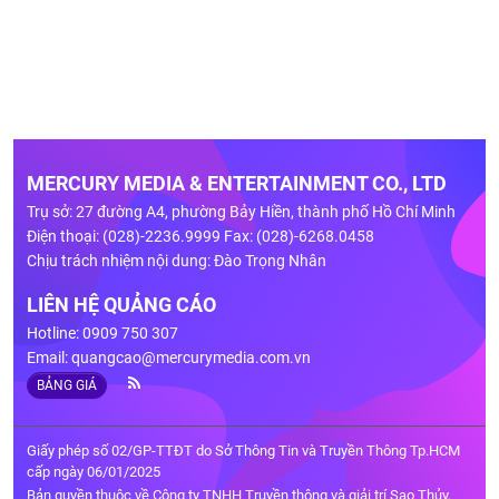
MERCURY MEDIA & ENTERTAINMENT CO., LTD
Trụ sở: 27 đường A4, phường Bảy Hiền, thành phố Hồ Chí Minh
Điện thoại: (028)-2236.9999 Fax: (028)-6268.0458
Chịu trách nhiệm nội dung: Đào Trọng Nhân
LIÊN HỆ QUẢNG CÁO
Hotline: 0909 750 307
Email:
quangcao@mercurymedia.com.vn
BẢNG GIÁ
Giấy phép số 02/GP-TTĐT do Sở Thông Tin và Truyền Thông Tp.HCM
cấp ngày 06/01/2025
Bản quyền thuộc về Công ty TNHH Truyền thông và giải trí Sao Thủy.