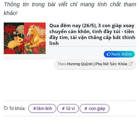
Thông tin trong bài viết chỉ mang tính chất tham
khảo!
Qua đêm nay (26/5), 3 con giáp xoay
chuyển càn khôn, tình đầy túi - tiền
đầy tim, tài vận thăng cấp bất thình
lình
Xem thêm
Theo
Hương Quỳnh | Phụ Nữ Sức Khỏe
Từ khóa:
tâm linh
tử vi
con giáp