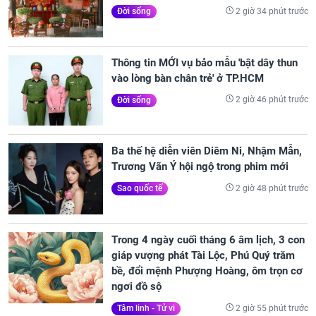
2 giờ 34 phút trước
Đời sống
Thông tin MỚI vụ bảo mẫu 'bật dây thun
vào lòng bàn chân trẻ' ở TP.HCM
2 giờ 46 phút trước
Đời sống
Ba thế hệ diễn viên Diêm Ni, Nhậm Mẫn,
Trương Vãn Ý hội ngộ trong phim mới
2 giờ 48 phút trước
Sao quốc tế
Trong 4 ngày cuối tháng 6 âm lịch, 3 con
giáp vượng phát Tài Lộc, Phú Quý trăm
bề, đổi mệnh Phượng Hoàng, ôm trọn cơ
ngơi đồ sộ
2 giờ 55 phút trước
Tâm linh - Tử vi