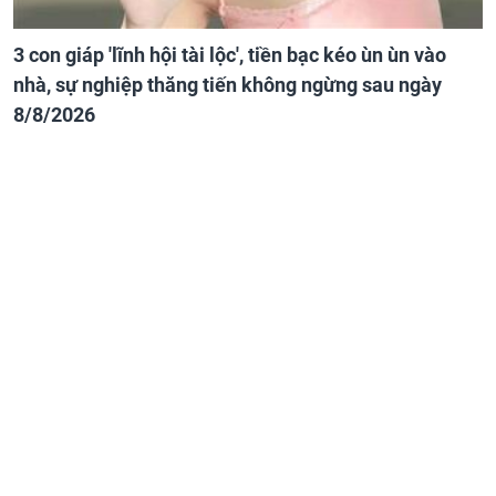
3 con giáp 'lĩnh hội tài lộc', tiền bạc kéo ùn ùn vào
nhà, sự nghiệp thăng tiến không ngừng sau ngày
8/8/2026