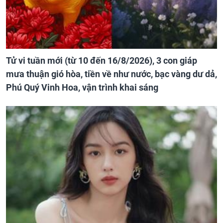
Tử vi tuần mới (từ 10 đến 16/8/2026), 3 con giáp
mưa thuận gió hòa, tiền về như nước, bạc vàng dư dả,
Phú Quý Vinh Hoa, vận trình khai sáng