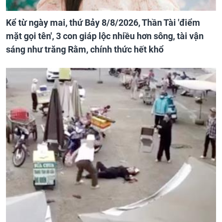
Kể từ ngày mai, thứ Bảy 8/8/2026, Thần Tài 'điểm
mặt gọi tên', 3 con giáp lộc nhiều hơn sông, tài vận
sáng như trăng Rằm, chính thức hết khổ