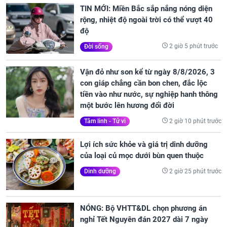
TIN MỚI: Miền Bắc sắp nắng nóng diện
rộng, nhiệt độ ngoài trời có thể vượt 40
độ
2 giờ 5 phút trước
Đời sống
Vận đỏ như son kể từ ngày 8/8/2026, 3
con giáp chẳng cần bon chen, đắc lộc
tiền vào như nước, sự nghiệp hanh thông
một bước lên hương đổi đời
2 giờ 10 phút trước
Tâm linh - Tử vi
Lợi ích sức khỏe và giá trị dinh dưỡng
của loại củ mọc dưới bùn quen thuộc
2 giờ 25 phút trước
Dinh dưỡng
NÓNG: Bộ VHTT&DL chọn phương án
nghỉ Tết Nguyên đán 2027 dài 7 ngày