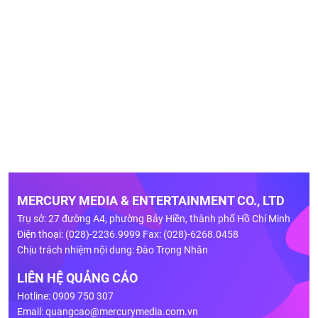
MERCURY MEDIA & ENTERTAINMENT CO., LTD
Trụ sở: 27 đường A4, phường Bảy Hiền, thành phố Hồ Chí Minh
Điện thoại: (028)-2236.9999 Fax: (028)-6268.0458
Chịu trách nhiệm nội dung: Đào Trọng Nhân
LIÊN HỆ QUẢNG CÁO
Hotline: 0909 750 307
Email:
quangcao@mercurymedia.com.vn