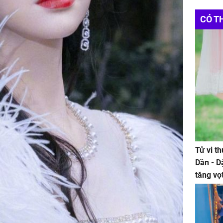
CÓ T
Tử vi t
Dần - D
tăng vọ
tiền mấ