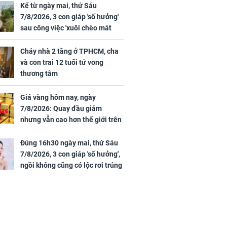
Kể từ ngày mai, thứ Sáu
7/8/2026, 3 con giáp 'số hưởng'
sau công việc 'xuôi chèo mát
mái', tiền tài 'thu về như nước',
tình duyên viên mãn
Cháy nhà 2 tầng ở TPHCM, cha
và con trai 12 tuổi tử vong
thương tâm
Giá vàng hôm nay, ngày
7/8/2026: Quay đầu giảm
nhưng vẫn cao hơn thế giới trên
7 triệu đồng
Đúng 16h30 ngày mai, thứ Sáu
7/8/2026, 3 con giáp 'số hưởng',
ngồi không cũng có lộc rơi trúng
đầu, vừa tránh được họa vừa có
tiền vàng