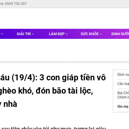
ine: 0909 750 307
G
GIẢI TRÍ
LÀM ĐẸP
SỨC KHỎE
DINH DƯ
áu (19/4): 3 con giáp tiền vô
Dịch v
Các lo
ghèo khó, đón bão tài lộc,
Địa Ch
Chính 
y nhà
tôn mạ
Trang 
gạch tr
 sau tiền chảy vào túi như mưa, tương lai giàu