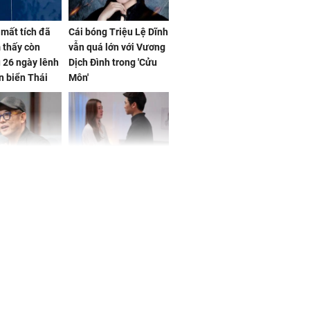
mất tích đã
Cái bóng Triệu Lệ Dĩnh
 thấy còn
vẫn quá lớn với Vương
 26 ngày lênh
Dịch Đình trong 'Cửu
n biển Thái
Môn'
ơng
iệt lên tiếng
Cô gái bị ép đi xem
ồn thay tim,
mắt, nhưng vừa thấy
hứng minh sức
đối tượng mai mối thì
đỏ mặt ‘đứng hình’