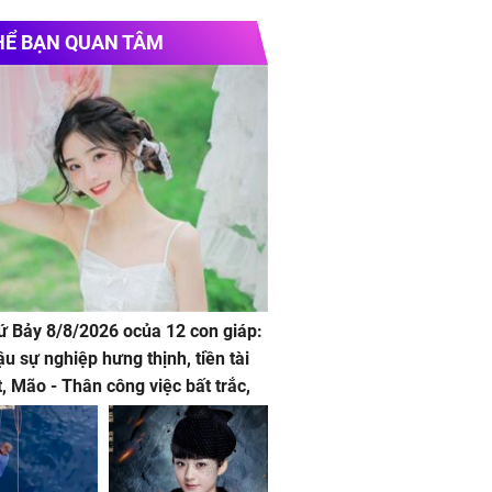
HỂ BẠN QUAN TÂM
hứ Bảy 8/8/2026 ocủa 12 con giáp:
ậu sự nghiệp hưng thịnh, tiền tài
t, Mão - Thân công việc bất trắc,
t tật mang