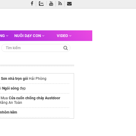
ỠNG
NUÔI DẠY CON
VIDEO
ụ
Sơn nhà trọn gói
Hải Phòng
ại
Ngói sóng
đẹp
ỉ Mua
Cửa cuốn chống cháy Austdoor
Hãng An Toàn
 nhôm kẽm
thông tin
Vinhome Hóc Môn
ang trí