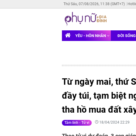
Thứ Sáu, 07/08/2026, 11:38 (GMT+7)
Hotl
YÊU - HÔN NHÂN
ĐỜI SỐN
Từ ngày mai, thứ S
đầy túi, tạm biệt n
tha hồ mua đất xâ
18/04/2024 22:29
Tâm linh - Tử vi
Theo tử vi dự đoán, 3 con giáp