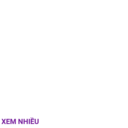
rương Tiểu Phỉ
ồng hành cùng
h Trì, Địch Lệ
 quảng bá
 XEM NHIỀU