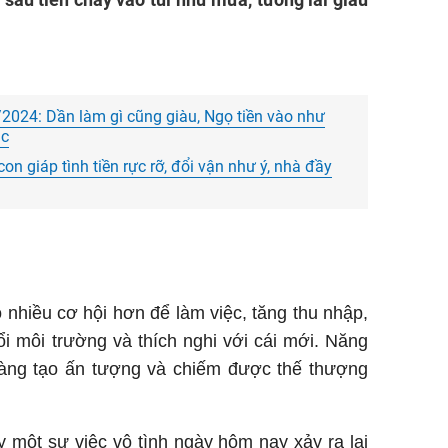
Vinhom
Mẫu nh
https:/
Websit
2024: Dần làm gì cũng giàu, Ngọ tiền vào như
Đầu Tư
ắc
giải p
con giáp tình tiền rực rỡ, đổi vận như ý, nhà đầy
nhiều cơ hội hơn để làm việc, tăng thu nhập,
ổi môi trường và thích nghi với cái mới. Năng
dàng tạo ấn tượng và chiếm được thế thượng
 một sự việc vô tình ngày hôm nay xảy ra lại