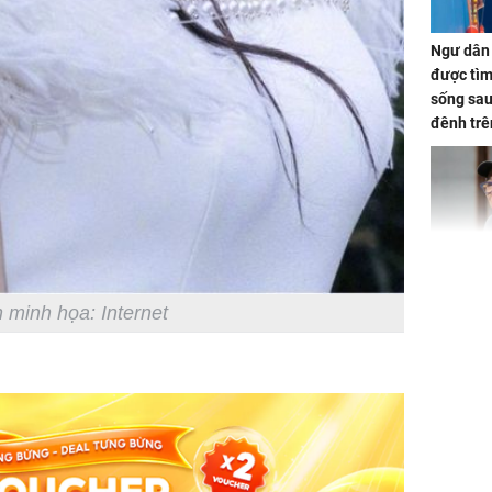
Ngư dân 
được tìm
sống sau
đênh trê
Bình Dư
Lý Liên K
sau tin đ
 minh họa: Internet
cởi áo c
khỏe