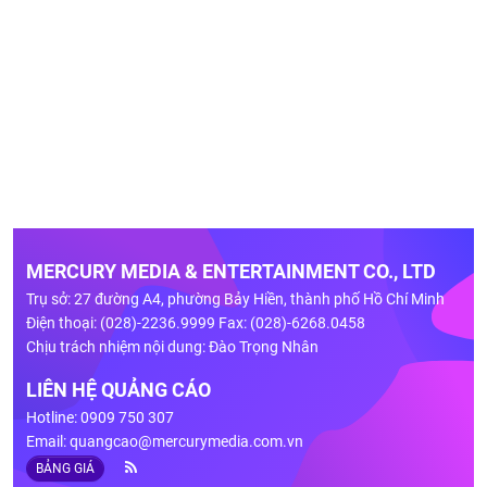
MERCURY MEDIA & ENTERTAINMENT CO., LTD
Trụ sở: 27 đường A4, phường Bảy Hiền, thành phố Hồ Chí Minh
Điện thoại: (028)-2236.9999 Fax: (028)-6268.0458
Chịu trách nhiệm nội dung: Đào Trọng Nhân
LIÊN HỆ QUẢNG CÁO
Hotline: 0909 750 307
Email:
quangcao@mercurymedia.com.vn
BẢNG GIÁ