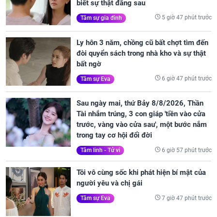
biết sự thật đằng sau
5 giờ 47 phút trước
Tâm sự gia đình
Ly hôn 3 năm, chồng cũ bất chợt tìm đến
đòi quyển sách trong nhà kho và sự thật
bất ngờ
6 giờ 47 phút trước
Tâm sự Eva
Sau ngày mai, thứ Bảy 8/8/2026, Thần
Tài nhắm trúng, 3 con giáp 'tiền vào cửa
trước, vàng vào cửa sau', một bước nắm
trong tay cơ hội đổi đời
6 giờ 57 phút trước
Tâm linh - Tử vi
Tôi vô cùng sốc khi phát hiện bí mật của
người yêu và chị gái
7 giờ 47 phút trước
Tâm sự Eva