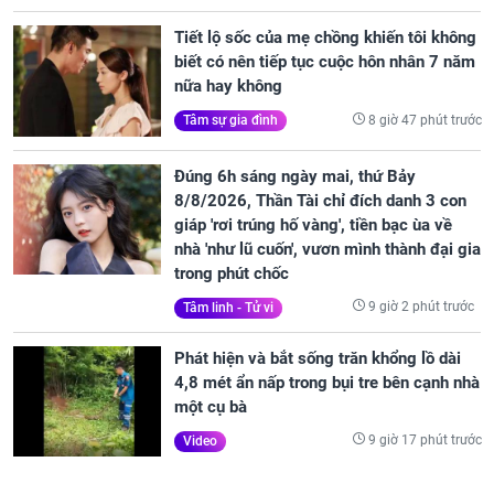
Tiết lộ sốc của mẹ chồng khiến tôi không
biết có nên tiếp tục cuộc hôn nhân 7 năm
nữa hay không
8 giờ 47 phút trước
Tâm sự gia đình
Đúng 6h sáng ngày mai, thứ Bảy
8/8/2026, Thần Tài chỉ đích danh 3 con
giáp 'rơi trúng hố vàng', tiền bạc ùa về
nhà 'như lũ cuốn', vươn mình thành đại gia
trong phút chốc
9 giờ 2 phút trước
Tâm linh - Tử vi
Phát hiện và bắt sống trăn khổng lồ dài
4,8 mét ẩn nấp trong bụi tre bên cạnh nhà
một cụ bà
9 giờ 17 phút trước
Video