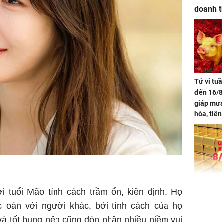
doanh t
Tử vi tu
đến 16/8
giáp mưa
hòa, tiề
bạc vàng
Quý Vinh
trình kh
Giá vàng
i tuổi Mão tính cách trầm ổn, kiên định. Họ
ngày 8/8
 oán với người khác, bởi tính cách của họ
vọt lên 1
và tốt bụng nên cũng đón nhận nhiều niềm vui
đồng/lư