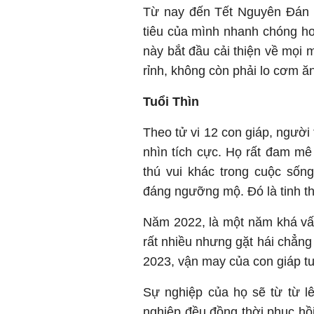
Từ nay đến Tết Nguyên Đán 2
tiêu của mình nhanh chóng hơ
này bắt đầu cải thiện về mọi m
rỉnh, không còn phải lo cơm ă
Tuổi Thìn
Theo tử vi 12 con giáp, người
nhìn tích cực. Họ rất đam mê 
thú vui khác trong cuộc sốn
đáng ngưỡng mộ. Đó là tinh th
Năm 2022, là một năm khá vất 
rất nhiều nhưng gặt hái chẳn
2023, vận may của con giáp tu
Sự nghiệp của họ sẽ từ từ lên
nghiệp đều đồng thời phục hồi