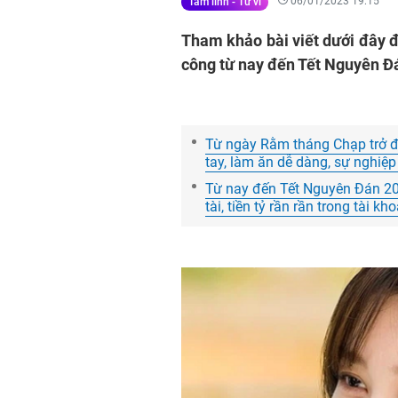
06/01/2023 19:15
Tâm linh - Tử vi
Tham khảo bài viết dưới đây đ
công từ nay đến Tết Nguyên Đ
Từ ngày Rằm tháng Chạp trở đi,
tay, làm ăn dễ dàng, sự nghiệp
Từ nay đến Tết Nguyên Đán 202
tài, tiền tỷ rần rần trong tài 