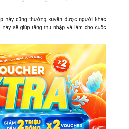
iáp này cũng thường xuyên được người khác
u này sẽ giúp tăng thu nhập và làm cho cuộc
Trong 4 
tháng 6 
giáp vượ
Lộc, Phú
đổi mện
Hoàng, ô
ngơi đồ 