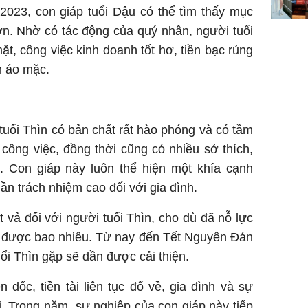
023, con giáp tuổi Dậu có thể tìm thấy mục
n. Nhờ có tác động của quý nhân, người tuổi
ặt, công việc kinh doanh tốt hơ, tiền bạc rủng
n áo mặc.
 tuổi Thìn có bản chất rất hào phóng và có tầm
công việc, đồng thời cũng có nhiều sở thích,
g. Con giáp này luôn thể hiện một khía cạnh
ần trách nhiệm cao đối với gia đình.
vả đối với người tuổi Thìn, cho dù đã nỗ lực
g được bao nhiêu. Từ nay đến Tết Nguyên Đán
ổi Thìn gặp sẽ dần được cải thiện.
 dốc, tiền tài liên tục đổ về, gia đình và sự
. Trong năm, sự nghiệp của con giáp này tiếp