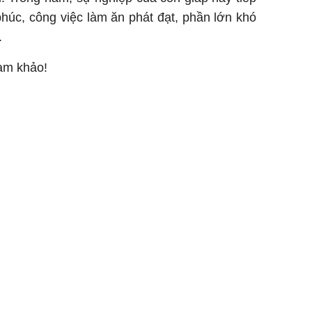
 phúc, công việc làm ăn phát đạt, phần lớn khó
.
ham khảo!