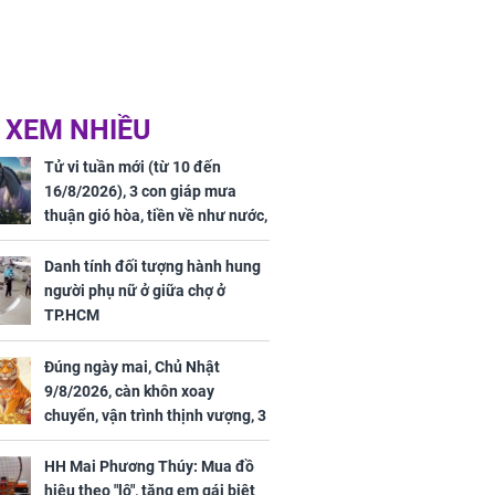
 XEM NHIỀU
Tử vi tuần mới (từ 10 đến
16/8/2026), 3 con giáp mưa
thuận gió hòa, tiền về như nước,
bạc vàng dư dả, Phú Quý Vinh
Hoa, vận trình khai sáng
Danh tính đối tượng hành hung
người phụ nữ ở giữa chợ ở
TP.HCM
Đúng ngày mai, Chủ Nhật
9/8/2026, càn khôn xoay
chuyển, vận trình thịnh vượng, 3
con giáp nhận phúc khí nhà trời,
tình tiền đỏ như son, vận may
HH Mai Phương Thúy: Mua đồ
hanh thông
hiệu theo "lô", tặng em gái biệt