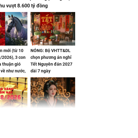
hu vượt 8.600 tỷ đồng
ần mới (từ 10
NÓNG: Bộ VHTT&DL
/2026), 3 con
chọn phương án nghỉ
 thuận gió
Tết Nguyên đán 2027
n về như nước,
dài 7 ngày
 dư dả, Phú
 Hoa, vận
ai sáng
 hôm nay,
'Bách Hoa Sát' vừa kết
/2026: Tăng
thúc, Mạnh Tử Nghĩa
44 triệu
đã vướng tranh luận
ợng