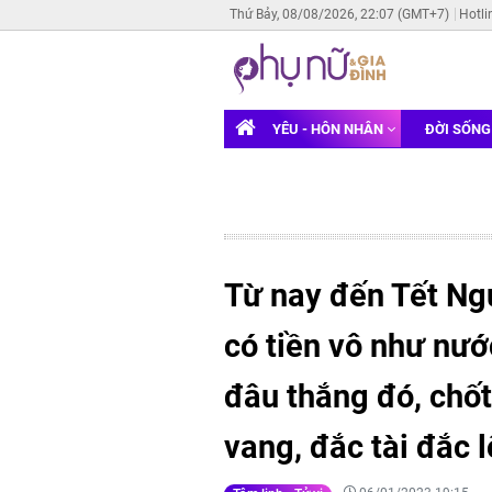
Thứ Bảy, 08/08/2026, 22:07 (GMT+7)
Hotli
YÊU - HÔN NHÂN
ĐỜI SỐN
Từ nay đến Tết Ng
có tiền vô như nư
đâu thắng đó, chốt 
vang, đắc tài đắc 