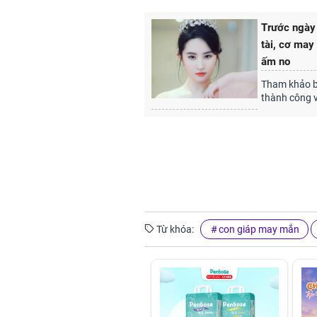
Trước ngày 
tài, cơ may
ấm no
Tham khảo bà
thành công 
Từ khóa:
con giáp may mắn