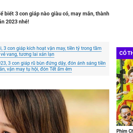
ể biết 3 con giáp nào giàu có, may mắn, thành
án 2023 nhé!
 3 con giáp kích hoạt vận may, tiền tỷ trong tầm
CÓ T
 vẻ vang, tương lai xán lạn
3, 3 con giáp rũ bùn đứng dậy, đón ánh sáng tiền
khoản, vận may tụ hội, đón Tết ấm êm
Phim Ch