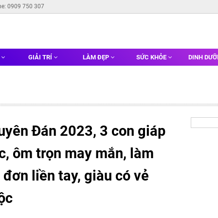
ne: 0909 750 307
G
GIẢI TRÍ
LÀM ĐẸP
SỨC KHỎE
DINH DƯ
uyên Đán 2023, 3 con giáp
ớc, ôm trọn may mắn, làm
đơn liền tay, giàu có vẻ
lộc