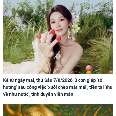
Kể từ ngày mai, thứ Sáu 7/8/2026, 3 con giáp 'số
hưởng' sau công việc 'xuôi chèo mát mái', tiền tài 'thu
về như nước', tình duyên viên mãn