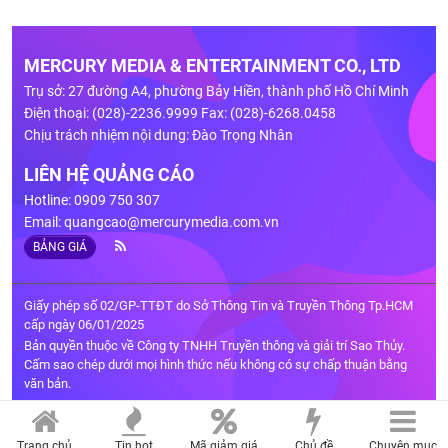
MERCURY MEDIA & ENTERTAINMENT CO., LTD
Trụ sở: 27 đường A4, phường Bảy Hiền, thành phố Hồ Chí Minh
Điện thoại: (028)-2236.9999 Fax: (028)-6268.0458
Chịu trách nhiệm nội dung: Đào Trọng Nhân
LIÊN HỆ QUẢNG CÁO
Hotline: 0909 750 307
Email:
quangcao@mercurymedia.com.vn
BẢNG GIÁ
Giấy phép số 02/GP-TTĐT do Sở Thông Tin và Truyền Thông Tp.HCM
cấp ngày 06/01/2025
Bản quyền thuộc về Công ty TNHH Truyền thông và giải trí Sao Thủy.
Cấm sao chép dưới mọi hình thức nếu không có sự chấp thuận bằng
văn bản.
Trang chủ
Tin hot
Mã giảm giá
Chủ đề
Chuyên mục