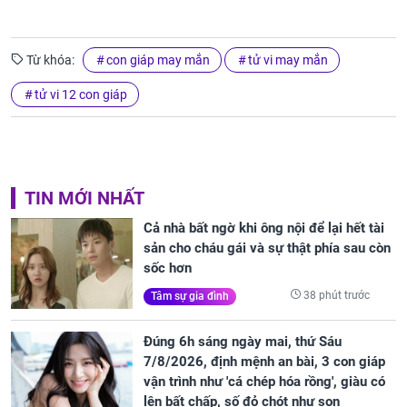
Từ khóa:
con giáp may mắn
tử vi may mắn
tử vi 12 con giáp
TIN MỚI NHẤT
Cả nhà bất ngờ khi ông nội để lại hết tài
sản cho cháu gái và sự thật phía sau còn
sốc hơn
38 phút trước
Tâm sự gia đình
Đúng 6h sáng ngày mai, thứ Sáu
7/8/2026, định mệnh an bài, 3 con giáp
vận trình như 'cá chép hóa rồng', giàu có
lên bất chấp, số đỏ chót như son