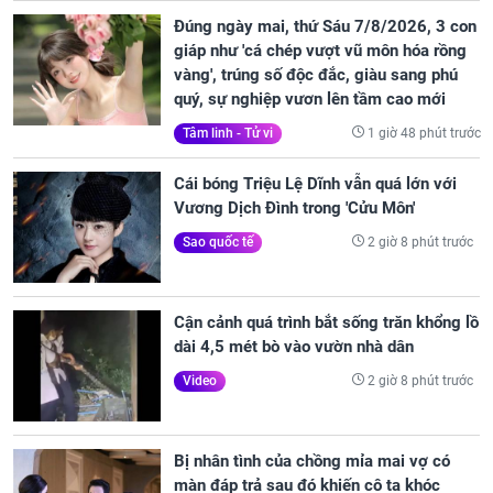
Đúng ngày mai, thứ Sáu 7/8/2026, 3 con
giáp như 'cá chép vượt vũ môn hóa rồng
vàng', trúng số độc đắc, giàu sang phú
quý, sự nghiệp vươn lên tầm cao mới
1 giờ 48 phút trước
Tâm linh - Tử vi
Cái bóng Triệu Lệ Dĩnh vẫn quá lớn với
Vương Dịch Đình trong 'Cửu Môn'
2 giờ 8 phút trước
Sao quốc tế
Cận cảnh quá trình bắt sống trăn khổng lồ
dài 4,5 mét bò vào vườn nhà dân
2 giờ 8 phút trước
Video
Bị nhân tình của chồng mỉa mai vợ có
màn đáp trả sau đó khiến cô ta khóc