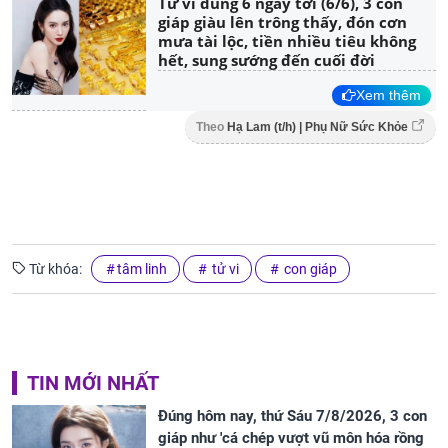
Tử vi đúng 6 ngày tới (6/6), 3 con
giáp giàu lên trông thấy, đón cơn
mưa tài lộc, tiền nhiều tiêu không
hết, sung sướng đến cuối đời
Xem thêm
Theo
Hạ Lam (t/h) | Phụ Nữ Sức Khỏe
Từ khóa:
tâm linh
tử vi
con giáp
TIN MỚI NHẤT
Đúng hôm nay, thứ Sáu 7/8/2026, 3 con
giáp như 'cá chép vượt vũ môn hóa rồng