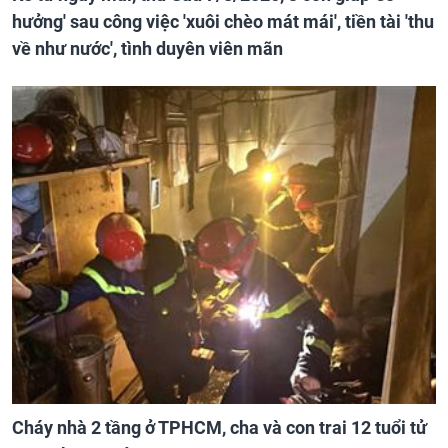
hưởng' sau công việc 'xuôi chèo mát mái', tiền tài 'thu
về như nước', tình duyên viên mãn
Cháy nhà 2 tầng ở TPHCM, cha và con trai 12 tuổi tử