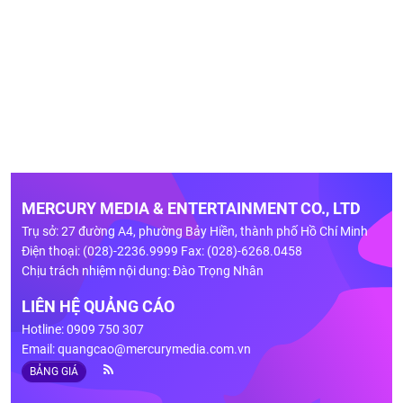
MERCURY MEDIA & ENTERTAINMENT CO., LTD
Trụ sở: 27 đường A4, phường Bảy Hiền, thành phố Hồ Chí Minh
Điện thoại: (028)-2236.9999 Fax: (028)-6268.0458
Chịu trách nhiệm nội dung: Đào Trọng Nhân
LIÊN HỆ QUẢNG CÁO
Hotline: 0909 750 307
Email:
quangcao@mercurymedia.com.vn
BẢNG GIÁ