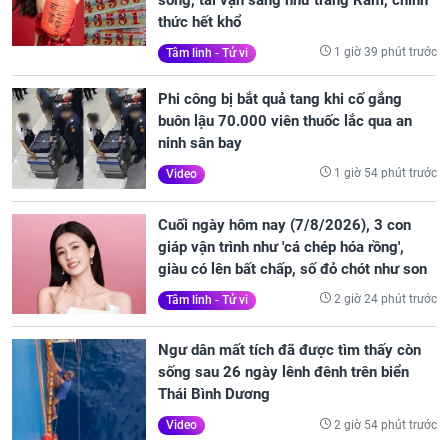
thức hết khổ
1 giờ 39 phút trước
Tâm linh - Tử vi
Phi công bị bắt quả tang khi cố gắng
buôn lậu 70.000 viên thuốc lắc qua an
ninh sân bay
1 giờ 54 phút trước
Video
Cuối ngày hôm nay (7/8/2026), 3 con
giáp vận trình như 'cá chép hóa rồng',
giàu có lên bất chấp, số đỏ chót như son
2 giờ 24 phút trước
Tâm linh - Tử vi
Ngư dân mất tích đã được tìm thấy còn
sống sau 26 ngày lênh đênh trên biển
Thái Bình Dương
2 giờ 54 phút trước
Video