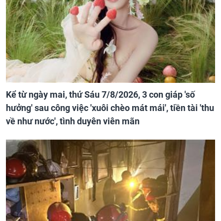
Kể từ ngày mai, thứ Sáu 7/8/2026, 3 con giáp 'số
hưởng' sau công việc 'xuôi chèo mát mái', tiền tài 'thu
về như nước', tình duyên viên mãn