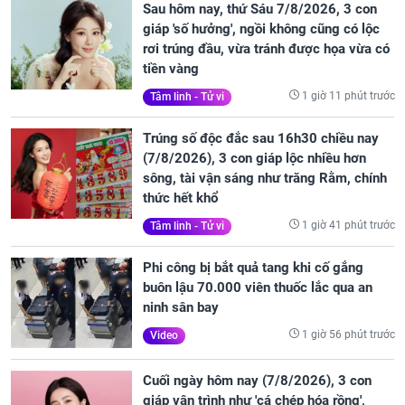
Sau hôm nay, thứ Sáu 7/8/2026, 3 con
giáp 'số hưởng', ngồi không cũng có lộc
rơi trúng đầu, vừa tránh được họa vừa có
tiền vàng
1 giờ 11 phút trước
Tâm linh - Tử vi
Trúng số độc đắc sau 16h30 chiều nay
(7/8/2026), 3 con giáp lộc nhiều hơn
sông, tài vận sáng như trăng Rằm, chính
thức hết khổ
1 giờ 41 phút trước
Tâm linh - Tử vi
Phi công bị bắt quả tang khi cố gắng
buôn lậu 70.000 viên thuốc lắc qua an
ninh sân bay
1 giờ 56 phút trước
Video
Cuối ngày hôm nay (7/8/2026), 3 con
giáp vận trình như 'cá chép hóa rồng',