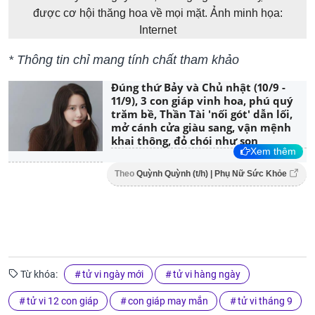
được cơ hội thăng hoa về mọi mặt. Ảnh minh họa:
Internet
* Thông tin chỉ mang tính chất tham khảo
Đúng thứ Bảy và Chủ nhật (10/9 -
11/9), 3 con giáp vinh hoa, phú quý
trăm bề, Thần Tài 'nối gót' dẫn lối,
mở cánh cửa giàu sang, vận mệnh
khai thông, đỏ chói như son
Xem thêm
Theo
Quỳnh Quỳnh (t/h) | Phụ Nữ Sức Khỏe
Từ khóa:
tử vi ngày mới
tử vi hàng ngày
tử vi 12 con giáp
con giáp may mắn
tử vi tháng 9