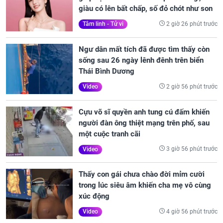
giàu có lên bất chấp, số đỏ chót như son
2 giờ 26 phút trước
Tâm linh - Tử vi
Ngư dân mất tích đã được tìm thấy còn
sống sau 26 ngày lênh đênh trên biển
Thái Bình Dương
2 giờ 56 phút trước
Video
Cựu võ sĩ quyền anh tung cú đấm khiến
người đàn ông thiệt mạng trên phố, sau
một cuộc tranh cãi
3 giờ 56 phút trước
Video
Thấy con gái chưa chào đời mỉm cười
trong lúc siêu âm khiến cha mẹ vô cùng
xúc động
4 giờ 56 phút trước
Video