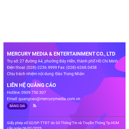
MERCURY MEDIA & ENTERTAINMENT CO., LTD
Trụ sở: 27 đường A4, phường Bảy Hiền, thành phố Hồ Chí Minh
Điện thoại: (028)-2236.9999 Fax: (028)-6268.0458
Chịu trách nhiệm nội dung: Đào Trọng Nhân
LIÊN HỆ QUẢNG CÁO
Hotline: 0909 750 307
Email:
quangcao@mercurymedia.com.vn
BẢNG GIÁ
Giấy phép số 02/GP-TTĐT do Sở Thông Tin và Truyền Thông Tp.HCM
cấp ngày 06/01/2025