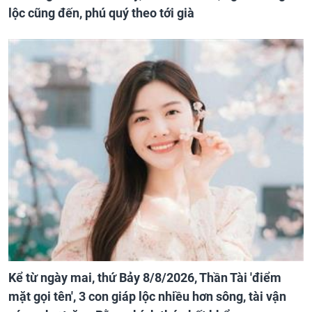
lộc cũng đến, phú quý theo tới già
Kể từ ngày mai, thứ Bảy 8/8/2026, Thần Tài 'điểm
mặt gọi tên', 3 con giáp lộc nhiều hơn sông, tài vận