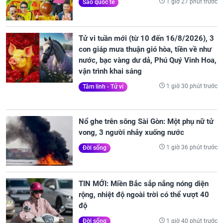
1 giờ 27 phút trước
Sao quốc tế
Tử vi tuần mới (từ 10 đến 16/8/2026), 3
con giáp mưa thuận gió hòa, tiền về như
nước, bạc vàng dư dả, Phú Quý Vinh Hoa,
vận trình khai sáng
1 giờ 30 phút trước
Tâm linh - Tử vi
Nổ ghe trên sông Sài Gòn: Một phụ nữ tử
vong, 3 người nhảy xuống nước
1 giờ 36 phút trước
Đời sống
TIN MỚI: Miền Bắc sắp nắng nóng diện
rộng, nhiệt độ ngoài trời có thể vượt 40
độ
1 giờ 40 phút trước
Đời sống