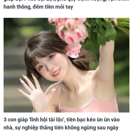
hanh thông, đếm tiền mỏi tay
3 con giáp 'lĩnh hội tài lộc', tiền bạc kéo ùn ùn vào
nhà, sự nghiệp thăng tiến không ngừng sau ngày