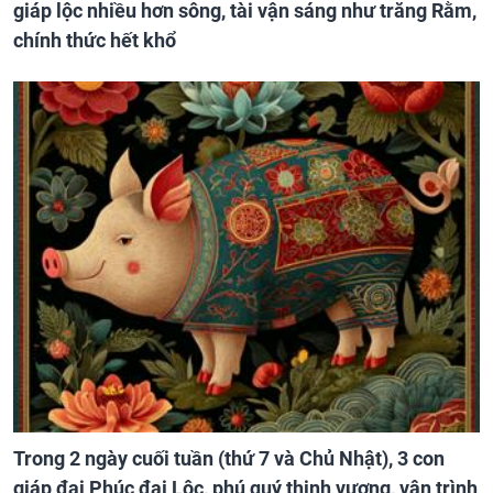
giáp lộc nhiều hơn sông, tài vận sáng như trăng Rằm,
chính thức hết khổ
Trong 2 ngày cuối tuần (thứ 7 và Chủ Nhật), 3 con
giáp đại Phúc đại Lộc, phú quý thịnh vượng, vận trình