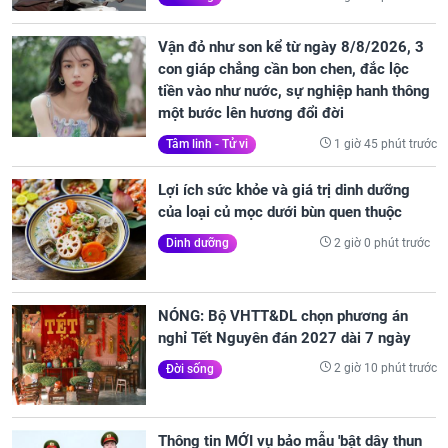
Vận đỏ như son kể từ ngày 8/8/2026, 3
con giáp chẳng cần bon chen, đắc lộc
tiền vào như nước, sự nghiệp hanh thông
một bước lên hương đổi đời
1 giờ 45 phút trước
Tâm linh - Tử vi
Lợi ích sức khỏe và giá trị dinh dưỡng
của loại củ mọc dưới bùn quen thuộc
2 giờ 0 phút trước
Dinh dưỡng
NÓNG: Bộ VHTT&DL chọn phương án
nghỉ Tết Nguyên đán 2027 dài 7 ngày
2 giờ 10 phút trước
Đời sống
Thông tin MỚI vụ bảo mẫu 'bật dây thun