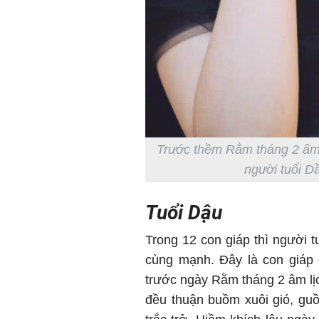
Trước thềm Rằm tháng 2 âm l
người tuổi Dầ
Tuổi Dậu
Trong 12 con giáp thì người t
cùng mạnh. Đây là con giáp c
trước ngày Rằm tháng 2 âm lịc
đều thuận buồm xuôi gió, gu