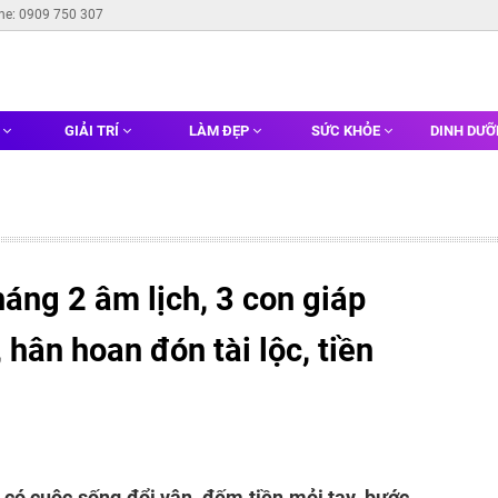
ine: 0909 750 307
G
GIẢI TRÍ
LÀM ĐẸP
SỨC KHỎE
DINH DƯ
áng 2 âm lịch, 3 con giáp
 hân hoan đón tài lộc, tiền
ẽ có cuộc sống đổi vận, đếm tiền mỏi tay, bước