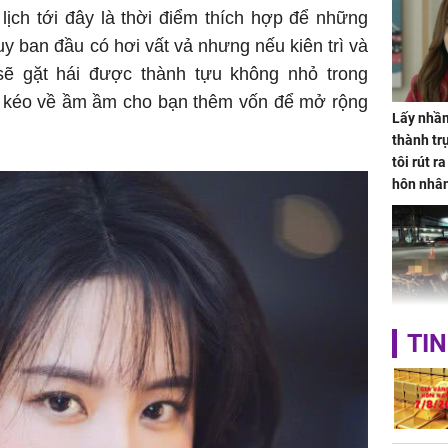
ịch tới đây là thời điểm thích hợp để những
uy ban đầu có hơi vất vả nhưng nếu kiên trì và
sẽ gặt hái được thành tựu không nhỏ trong
ũng kéo về ầm ầm cho bạn thêm vốn để mở rộng
Lấy nhầm
thành trụ
tôi rút r
hôn nhâ
TP.HCM:
TIN
tử vong 
làm về t
nghiệp 