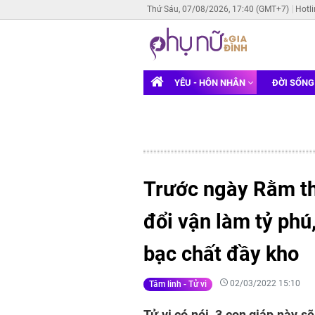
Thứ Sáu, 07/08/2026, 17:40 (GMT+7)
Hotl
YÊU - HÔN NHÂN
ĐỜI SỐN
Trước ngày Rằm th
đổi vận làm tỷ phú,
bạc chất đầy kho
02/03/2022 15:10
Tâm linh - Tử vi
Tử vi có nói, 3 con giáp này s