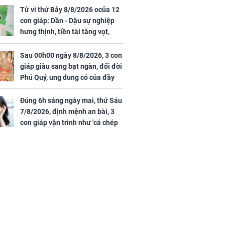
Tử vi thứ Bảy 8/8/2026 ocủa 12
con giáp: Dần - Dậu sự nghiệp
hưng thịnh, tiền tài tăng vọt,
Mão - Thân công việc bất trắc,
tiền mất tật mang
Sau 00h00 ngày 8/8/2026, 3 con
00 ngày
giáp giàu sang bạt ngàn, đổi đời
, 3 con giáp
Phú Quý, ung dung có của đầy
g bạt ngàn,
nhà, ngày càng hưng thịnh sung
Phú Quý, ung
túc
của đầy nhà,
Đúng 6h sáng ngày mai, thứ Sáu
g hưng thịnh
7/8/2026, định mệnh an bài, 3
con giáp vận trình như 'cá chép
hóa rồng', giàu có lên bất chấp,
số đỏ chót như son