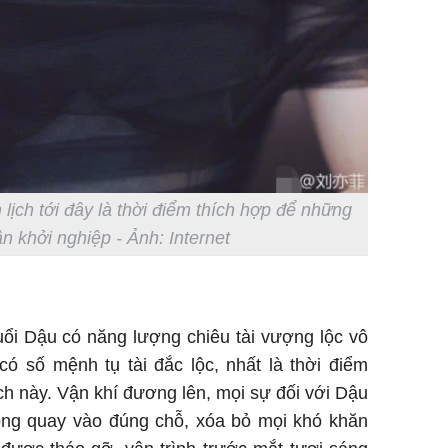
ịch tới đây là thời điểm thích hợp để những
n khởi nghiệp - Ảnh: Internet
uổi Dậu có năng lượng chiêu tài vượng lộc vô
ó số mệnh tụ tài đắc lộc, nhất là thời điểm
h này. Vận khí đương lên, mọi sự đối với Dậu
ồng quay vào đúng chỗ, xóa bỏ mọi khó khăn