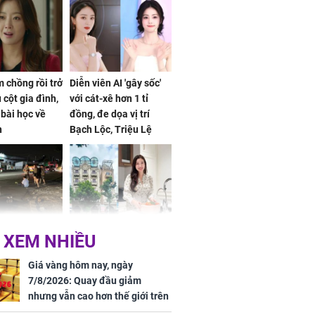
 chồng rồi trở
Diễn viên AI 'gây sốc'
 cột gia đình,
với cát-xê hơn 1 tỉ
a bài học về
đồng, đe dọa vị trí
n
Bạch Lộc, Triệu Lệ
Dĩnh
 Nữ công nhân
Đỗ Mỹ Linh hé lộ góc
 XEM NHIỀU
trên đường đi
bếp chill của nhà mới -
rong khu công
cạnh biệt thự bầu Hiển
Giá vàng hôm nay, ngày
Sóng Thần
7/8/2026: Quay đầu giảm
nhưng vẫn cao hơn thế giới trên
7 triệu đồng