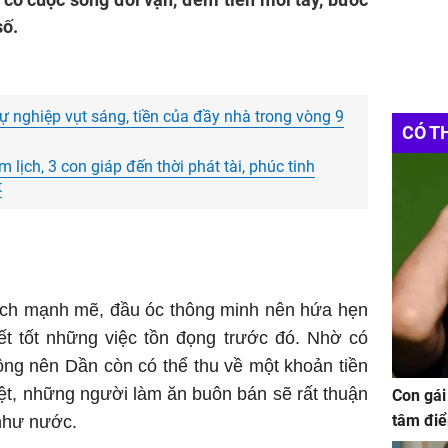
số.
sự nghiệp vụt sáng, tiền của đầy nhà trong vòng 9
CÓ T
ịch, 3 con giáp đến thời phát tài, phúc tinh
t
cách mạnh mẽ, đầu óc thông minh nên hứa hẹn
ết tốt những việc tồn đọng trước đó. Nhờ có
ộng nên Dần còn có thể thu về một khoản tiền
iệt, những người làm ăn buôn bán sẽ rất thuận
Con gái
tâm điể
 như nước.