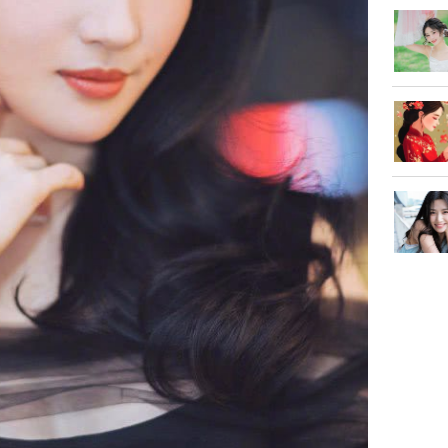
Sau 00h
8/8/2026
giàu san
đổi đời 
dung có 
ngày càn
sung túc