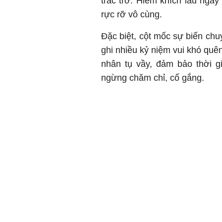
trắc trở. Hiềm khích lâu ngày
rực rỡ vô cùng.
Đặc biệt, cột mốc sự biến chu
ghi nhiều kỷ niệm vui khó quê
nhân tụ vầy, đảm bảo thời g
ngừng chăm chỉ, cố gắng.