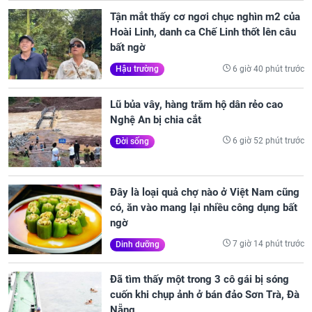
Tận mắt thấy cơ ngơi chục nghìn m2 của
Hoài Linh, danh ca Chế Linh thốt lên câu
bất ngờ
6 giờ 40 phút trước
Hậu trường
Lũ bủa vây, hàng trăm hộ dân rẻo cao
Nghệ An bị chia cắt
6 giờ 52 phút trước
Đời sống
Đây là loại quả chợ nào ở Việt Nam cũng
có, ăn vào mang lại nhiều công dụng bất
ngờ
7 giờ 14 phút trước
Dinh dưỡng
Đã tìm thấy một trong 3 cô gái bị sóng
cuốn khi chụp ảnh ở bán đảo Sơn Trà, Đà
Nẵng