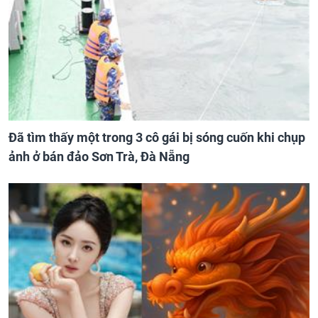
Đã tìm thấy một trong 3 cô gái bị sóng cuốn khi chụp
ảnh ở bán đảo Sơn Trà, Đà Nẵng