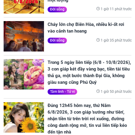
1 giờ 11 phút trước
Đời sống
Cháy lớn chợ Biên Hòa, nhiều ki-ốt rơi
vào cảnh tan hoang
1 giờ 35 phút trước
Đời sống
Trong 5 ngày liên tiếp (6/8 - 10/8/2026),
3 con giáp két đầy vàng bạc, tiền tài tiêu
thả ga, một bước thành Đại Gia, không
giàu sang cũng Phú Quý
1 giờ 50 phút trước
Tâm linh - Tử vi
Đúng 12h45 hôm nay, thứ Năm
6/8/2026, 3 con giáp 'sướng như tiên',
nhận tiền từ trên trời rơi xuống, đường
công danh rộng mở, tin vui liên tiếp kéo
đến tận nhà