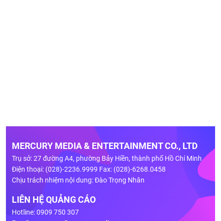
MERCURY MEDIA & ENTERTAINMENT CO., LTD
Trụ sở: 27 đường A4, phường Bảy Hiền, thành phố Hồ Chí Minh
Điện thoại: (028)-2236.9999 Fax: (028)-6268.0458
Chịu trách nhiệm nội dung: Đào Trọng Nhân
LIÊN HỆ QUẢNG CÁO
Hotline: 0909 750 307