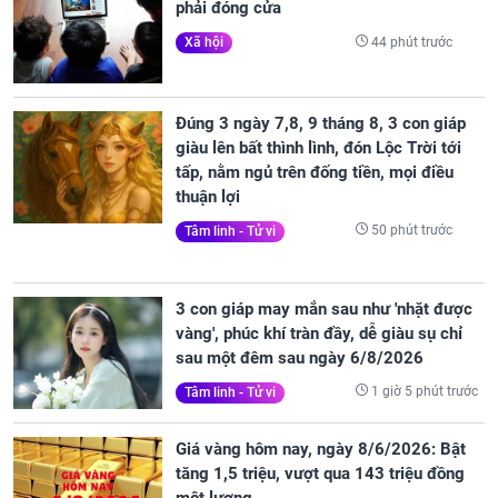
phải đóng cửa
44 phút trước
Xã hội
Đúng 3 ngày 7,8, 9 tháng 8, 3 con giáp
giàu lên bất thình lình, đón Lộc Trời tới
tấp, nằm ngủ trên đống tiền, mọi điều
thuận lợi
50 phút trước
Tâm linh - Tử vi
3 con giáp may mắn sau như 'nhặt được
vàng', phúc khí tràn đầy, dễ giàu sụ chỉ
sau một đêm sau ngày 6/8/2026
1 giờ 5 phút trước
Tâm linh - Tử vi
Giá vàng hôm nay, ngày 8/6/2026: Bật
tăng 1,5 triệu, vượt qua 143 triệu đồng
một lượng