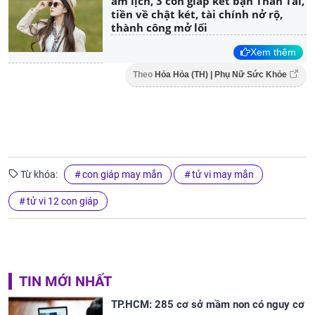
âm lịch, 3 con giáp kết bạn Thần Tài,
tiền về chật két, tài chính nở rộ,
thành công mở lối
Xem thêm
Theo
Hỏa Hỏa (TH) | Phụ Nữ Sức Khỏe
Từ khóa:
con giáp may mắn
tử vi may mắn
tử vi 12 con giáp
TIN MỚI NHẤT
TP.HCM: 285 cơ sở mầm non có nguy cơ