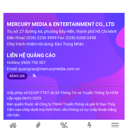
MERCURY MEDIA & ENTERTAINMENT CO., LTD
Trụ sở: 27 đường A4, phường Bảy Hiền, thành phố Hồ Chí Minh
Điện thoại: (028)-2236.9999 Fax: (028)-6268.0458
Chịu trách nhiệm nội dung: Đào Trọng Nhân
LIÊN HỆ QUẢNG CÁO
Hotline: 0909 750 307
Email:
quangcao@mercurymedia.com.vn
BẢNG GIÁ
Giấy phép số 02/GP-TTĐT do Sở Thông Tin và Truyền Thông Tp.HCM
cấp ngày 06/01/2025
Bản quyền thuộc về Công ty TNHH Truyền thông và giải trí Sao Thủy.
Cấm sao chép dưới mọi hình thức nếu không có sự chấp thuận bằng
văn bản.