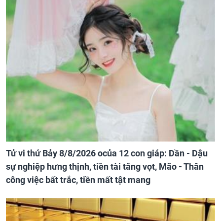
Tử vi thứ Bảy 8/8/2026 ocủa 12 con giáp: Dần - Dậu
sự nghiệp hưng thịnh, tiền tài tăng vọt, Mão - Thân
công việc bất trắc, tiền mất tật mang