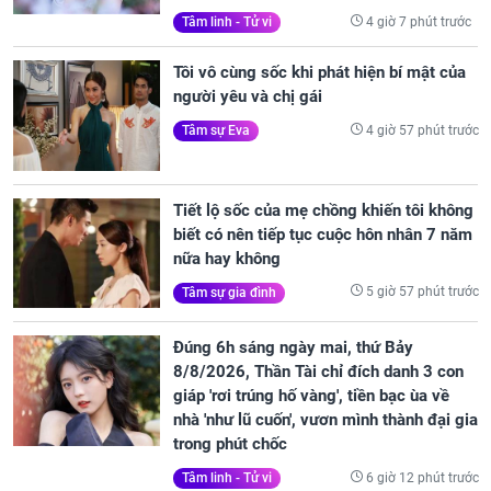
4 giờ 7 phút trước
Tâm linh - Tử vi
Tôi vô cùng sốc khi phát hiện bí mật của
người yêu và chị gái
4 giờ 57 phút trước
Tâm sự Eva
Tiết lộ sốc của mẹ chồng khiến tôi không
biết có nên tiếp tục cuộc hôn nhân 7 năm
nữa hay không
5 giờ 57 phút trước
Tâm sự gia đình
Đúng 6h sáng ngày mai, thứ Bảy
8/8/2026, Thần Tài chỉ đích danh 3 con
giáp 'rơi trúng hố vàng', tiền bạc ùa về
nhà 'như lũ cuốn', vươn mình thành đại gia
trong phút chốc
6 giờ 12 phút trước
Tâm linh - Tử vi