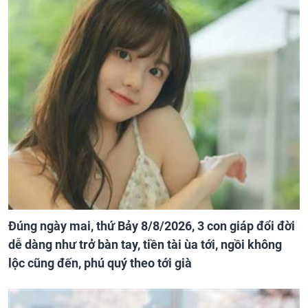
Đúng ngày mai, thứ Bảy 8/8/2026, 3 con giáp đổi đời
dễ dàng như trở bàn tay, tiền tài ùa tới, ngồi không
lộc cũng đến, phú quý theo tới già