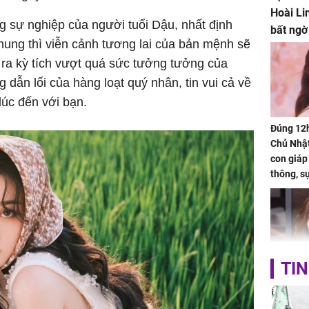
Hoài Li
ng sự nghiệp của người tuổi Dậu, nhất định
bất ngờ
chung thì viễn cảnh tương lai của bản mệnh sẽ
 ra kỳ tích vượt quá sức tưởng tưởng của
dẫn lối của hàng loạt quý nhân, tin vui cả về
lúc đến với bạn.
Đúng 12
Chủ Nhật
con giáp
thông, s
'cá chép 
cạn lộc l
hạ
TIN
'Đệ nhất
Kông' Q
phản hồi 