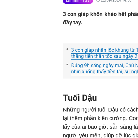
22/09/2024 14:50
Tâm linh - Tử vi
3 con giáp khôn khéo hết phần
đầy tay.
3 con giáp nhận lộc khủng từ 
thăng tiến thần tốc sau ngày 
Đúng 9h sáng ngày mai, Chủ Nh
nhìn xuống thấy tiền tài, sự 
Tuổi Dậu
Những người tuổi Dậu có cách
lại thêm phần kiên cường. Co
lấy của ai bao giờ, sẵn sàng l
người yêu mến, giúp đỡ lúc gi