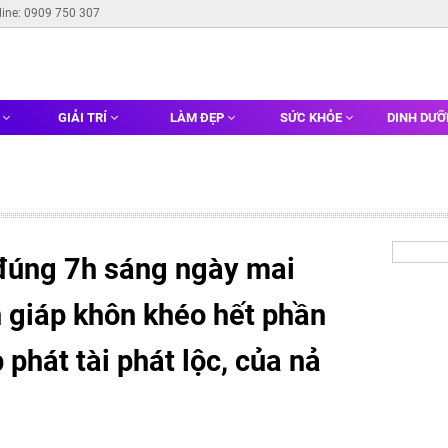
line: 0909 750 307
G
GIẢI TRÍ
LÀM ĐẸP
SỨC KHỎE
DINH DƯ
đúng 7h sáng ngày mai
n giáp khôn khéo hết phần
 phát tài phát lộc, của nả