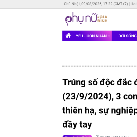
Chủ Nhật, 09/08/2026, 17:22 (GMT+7)
Hot
YÊU - HÔN NHÂN
ĐỜI SỐN
Trúng số độc đắc 
(23/9/2024), 3 co
thiên hạ, sự nghiệp
đầy tay