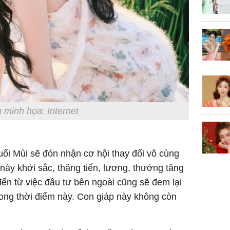
trẻ kém 
Phim Châ
đại thắn
doanh th
tỷ đồng
 minh họa: Internet
uổi Mùi sẽ đón nhận cơ hội thay đổi vô cùng
 này khởi sắc, thăng tiến, lương, thưởng tăng
đến từ việc đầu tư bên ngoài cũng sẽ đem lại
rong thời điểm này. Con giáp này không còn