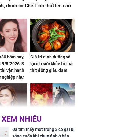
nh, danh ca Chế Linh thốt lên câu
h30 hôm nay,
Giá trị dinh dưỡng và
 9/8/2026, 3
lợi ích sức khỏe từ loại
 tài vận hanh
thịt đồng giàu đạm
ự nghiệp như
hóa Rồng', vét
á trong thiên
 XEM NHIỀU
 mỹ nhân Hồng
Tử vi tuần mới (từ 10
uan Chi Lâm
đến 16/8/2026), 3 con
Đã tìm thấy một trong 3 cô gái bị
tin yêu trai
giáp mưa thuận gió
sóng cuốn khi chụp ảnh ở bán