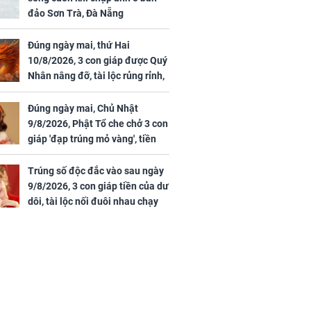
36 tuổi
hòa, tiền về như nước,
đảo Sơn Trà, Đà Nẵng
bạc vàng dư dả, Phú
Quý Vinh Hoa, vận
Đúng ngày mai, thứ Hai
trình khai sáng
10/8/2026, 3 con giáp được Quý
Nhân nâng đỡ, tài lộc rủng rỉnh,
u Tinh Trì
yên tâm hưởng vinh hoa Phú
g phòng vé,
Quý
Đúng ngày mai, Chủ Nhật
u vượt 8.600
9/8/2026, Phật Tổ che chở 3 con
giáp 'đạp trúng mỏ vàng', tiền
bạc nhiều như lá sung, sự
nghiệp vượng phát
Trúng số độc đắc vào sau ngày
9/8/2026, 3 con giáp tiền của dư
dôi, tài lộc nối đuôi nhau chạy
vào nhà, sự nghiệp phất lên
trông thấy