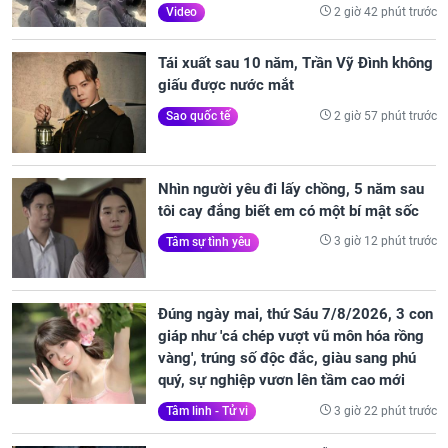
2 giờ 42 phút trước
Video
Tái xuất sau 10 năm, Trần Vỹ Đình không
giấu được nước mắt
2 giờ 57 phút trước
Sao quốc tế
Nhìn người yêu đi lấy chồng, 5 năm sau
tôi cay đắng biết em có một bí mật sốc
3 giờ 12 phút trước
Tâm sự tình yêu
Đúng ngày mai, thứ Sáu 7/8/2026, 3 con
giáp như 'cá chép vượt vũ môn hóa rồng
vàng', trúng số độc đắc, giàu sang phú
quý, sự nghiệp vươn lên tầm cao mới
3 giờ 22 phút trước
Tâm linh - Tử vi