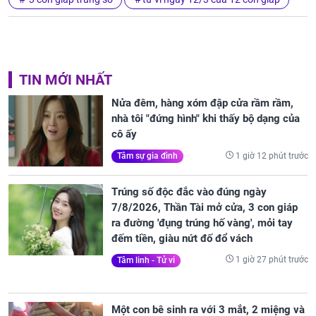
TIN MỚI NHẤT
Nửa đêm, hàng xóm đập cửa rầm rầm,
nhà tôi "đứng hình" khi thấy bộ dạng của
cô ấy
1 giờ 12 phút trước
Tâm sự gia đình
Trúng số độc đắc vào đúng ngày
7/8/2026, Thần Tài mở cửa, 3 con giáp
ra đường 'đụng trúng hố vàng', mỏi tay
đếm tiền, giàu nứt đố đổ vách
1 giờ 27 phút trước
Tâm linh - Tử vi
Một con bê sinh ra với 3 mắt, 2 miệng và