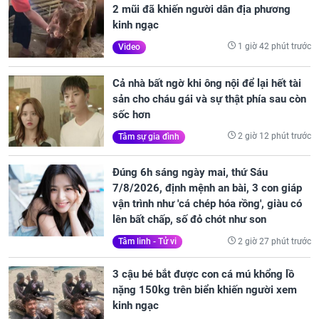
2 mũi đã khiến người dân địa phương
kinh ngạc
1 giờ 42 phút trước
Video
Cả nhà bất ngờ khi ông nội để lại hết tài
sản cho cháu gái và sự thật phía sau còn
sốc hơn
2 giờ 12 phút trước
Tâm sự gia đình
Đúng 6h sáng ngày mai, thứ Sáu
7/8/2026, định mệnh an bài, 3 con giáp
vận trình như 'cá chép hóa rồng', giàu có
lên bất chấp, số đỏ chót như son
2 giờ 27 phút trước
Tâm linh - Tử vi
3 cậu bé bắt được con cá mú khổng lồ
nặng 150kg trên biển khiến người xem
kinh ngạc