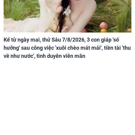
Kể từ ngày mai, thứ Sáu 7/8/2026, 3 con giáp 'số
hưởng' sau công việc 'xuôi chèo mát mái', tiền tài 'thu
về như nước', tình duyên viên mãn