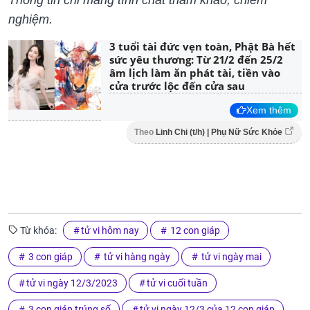
nghiệm.
3 tuổi tài đức vẹn toàn, Phật Bà hết
sức yêu thương: Từ 21/2 đến 25/2
âm lịch làm ăn phát tài, tiền vào
cửa trước lộc đến cửa sau
Xem thêm
Theo
Linh Chi (t/h) | Phụ Nữ Sức Khỏe
Từ khóa:
tử vi hôm nay
12 con giáp
3 con giáp
tử vi hàng ngày
tử vi ngày mai
tử vi ngày 12/3/2023
tử vi cuối tuần
3 con giáp trúng số
tử vi ngày 12/3 của 12 con giáp