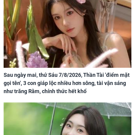
Sau ngày mai, thứ Sáu 7/8/2026, Thần Tài 'điểm mặt
gọi tên', 3 con giáp lộc nhiều hơn sông, tài vận sáng
như trăng Rằm, chính thức hết khổ