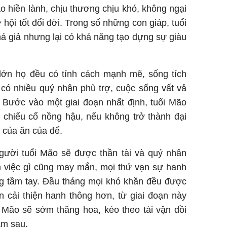
o hiền lành, chịu thương chịu khó, không ngại
 hội tốt đổi đời. Trong số những con giáp, tuổi
á giả nhưng lại có khả năng tạo dựng sự giàu
Sau 00h
8/8/2026
ớn họ đều có tính cách mạnh mẽ, sống tích
giàu san
có nhiều quý nhân phù trợ, cuộc sống vất vả
đổi đời 
dung có 
 Bước vào một giai đoạn nhất định, tuổi Mão
ngày càn
 chiếu cố nồng hậu, nếu không trở thành đại
sung túc
ó của ăn của để.
ười tuổi Mão sẽ được thần tài và quý nhân
m việc gì cũng may mắn, mọi thứ vạn sự hanh
ng tầm tay. Đầu tháng mọi khó khăn đều được
n cải thiện hanh thông hơn, từ giai đoạn này
 Mão sẽ sớm thăng hoa, kéo theo tài vận dồi
ăm sau.