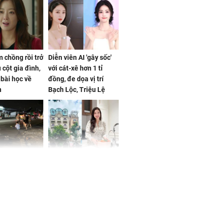
 chồng rồi trở
Diễn viên AI 'gây sốc'
 cột gia đình,
với cát-xê hơn 1 tỉ
a bài học về
đồng, đe dọa vị trí
n
Bạch Lộc, Triệu Lệ
Dĩnh
 Nữ công nhân
Đỗ Mỹ Linh hé lộ góc
trên đường đi
bếp chill của nhà mới -
rong khu công
cạnh biệt thự bầu Hiển
Sóng Thần