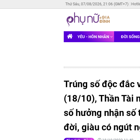
Thứ Sáu, 07/08/2026, 21:06 (GMT+7)
Hotl
YÊU - HÔN NHÂN
ĐỜI SỐN
Trúng số độc đắc 
(18/10), Thần Tài 
số hưởng nhận số 
đời, giàu có ngút 