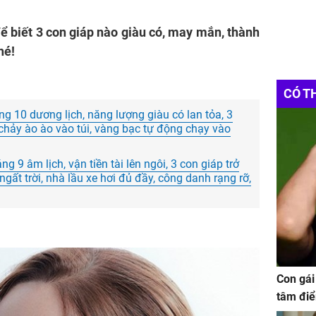
ể biết 3 con giáp nào giàu có, may mắn, thành
hé!
CÓ T
g 10 dương lịch, năng lượng giàu có lan tỏa, 3
n chảy ào ào vào túi, vàng bạc tự động chạy vào
g 9 âm lịch, vận tiền tài lên ngôi, 3 con giáp trở
ngất trời, nhà lầu xe hơi đủ đầy, công danh rạng rỡ,
Con gái
tâm điể