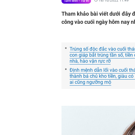
18/10/2022 11:49
Tâm linh - Tử vi
Tham khảo bài viết dưới đây đ
công vào cuối ngày hôm nay n
Trúng số độc đắc vào cuối thán
con giáp bắt trúng tần số, tiề
nhà, hào vận rực rỡ
Định mệnh dẫn lối vào cuối thán
thành bá chủ kho tiền, giàu có 
ai cũng ngưỡng mộ