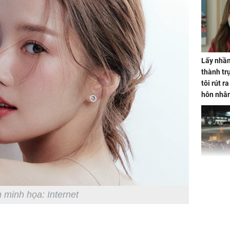
Lấy nhầm
thành trụ
tôi rút r
hôn nhâ
TP.HCM:
tử vong 
làm về t
 minh họa: Internet
nghiệp 