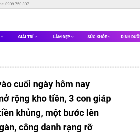
ine: 0909 750 307
G
GIẢI TRÍ
LÀM ĐẸP
SỨC KHỎE
DINH DƯ
vào cuối ngày hôm nay
mở rộng kho tiền, 3 con giáp
tiền khủng, một bước lên
ngàn, công danh rạng rỡ