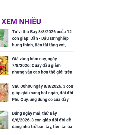
 XEM NHIỀU
Tử vi thứ Bảy 8/8/2026 ocủa 12
con giáp: Dần - Dậu sự nghiệp
hưng thịnh, tiền tài tăng vọt,
Mão - Thân công việc bất trắc,
tiền mất tật mang
Giá vàng hôm nay, ngày
7/8/2026: Quay đầu giảm
nhưng vẫn cao hơn thế giới trên
7 triệu đồng
Sau 00h00 ngày 8/8/2026, 3 con
giáp giàu sang bạt ngàn, đổi đời
Phú Quý, ung dung có của đầy
nhà, ngày càng hưng thịnh sung
túc
Đúng ngày mai, thứ Bảy
8/8/2026, 3 con giáp đổi đời dễ
dàng như trở bàn tay, tiền tài ùa
tới, ngồi không lộc cũng đến,