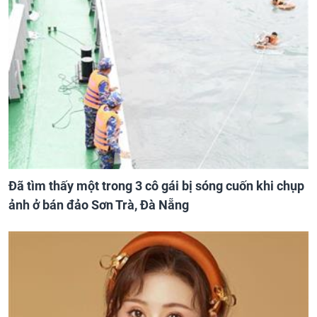
Đã tìm thấy một trong 3 cô gái bị sóng cuốn khi chụp
ảnh ở bán đảo Sơn Trà, Đà Nẵng