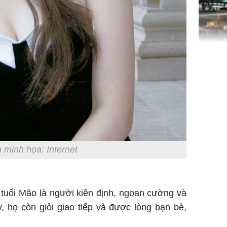
TP.HCM:
tử vong 
làm về t
nghiệp 
 minh họa: Internet
Sau 00h
8/8/2026
tuổi Mão là người kiên định, ngoan cường và
giàu san
đổi đời 
 họ còn giỏi giao tiếp và được lòng bạn bè,
dung có 
ngày càn