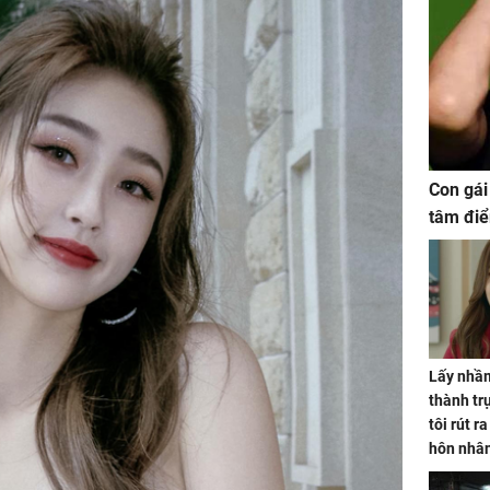
Con gái
tâm điể
Lấy nhầm
thành trụ
tôi rút r
hôn nhâ