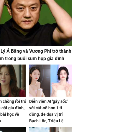
 Lý Á Bằng và Vương Phi trở thành
m trong buổi sum họp gia đình
 chồng rồi trở
Diễn viên AI 'gây sốc'
 cột gia đình,
với cát-xê hơn 1 tỉ
a bài học về
đồng, đe dọa vị trí
n
Bạch Lộc, Triệu Lệ
Dĩnh