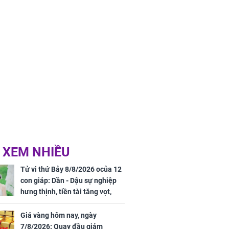
 XEM NHIỀU
Tử vi thứ Bảy 8/8/2026 ocủa 12
con giáp: Dần - Dậu sự nghiệp
hưng thịnh, tiền tài tăng vọt,
Mão - Thân công việc bất trắc,
tiền mất tật mang
Giá vàng hôm nay, ngày
7/8/2026: Quay đầu giảm