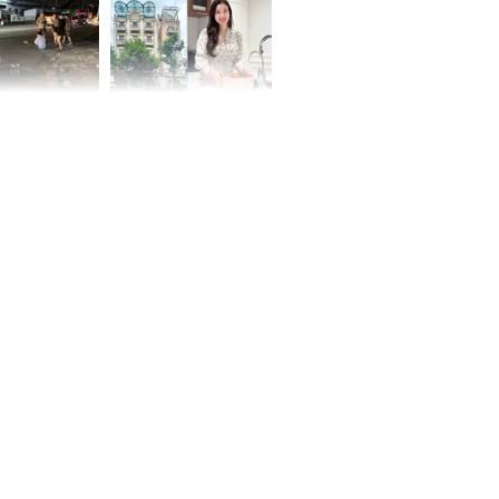
 Nữ công nhân
Đỗ Mỹ Linh hé lộ góc
trên đường đi
bếp chill của nhà mới -
rong khu công
cạnh biệt thự bầu Hiển
Sóng Thần
00 ngày
, 3 con giáp
g bạt ngàn,
Phú Quý, ung
của đầy nhà,
g hưng thịnh