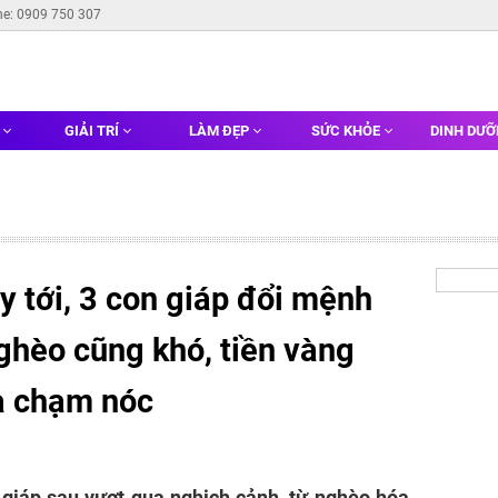
ne: 0909 750 307
G
GIẢI TRÍ
LÀM ĐẸP
SỨC KHỎE
DINH DƯ
 tới, 3 con giáp đổi mệnh
ghèo cũng khó, tiền vàng
oa chạm nóc
 giáp sau vượt qua nghịch cảnh, từ nghèo hóa