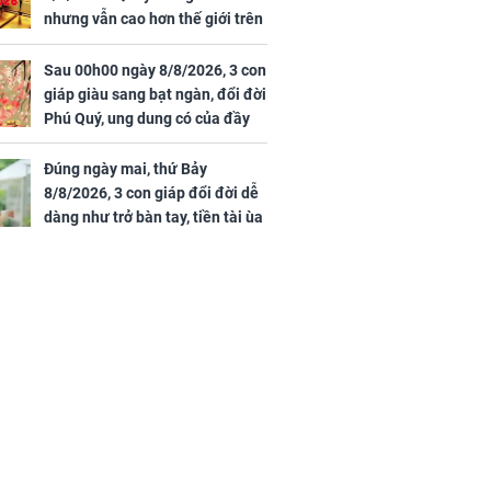
nhưng vẫn cao hơn thế giới trên
7 triệu đồng
Sau 00h00 ngày 8/8/2026, 3 con
giáp giàu sang bạt ngàn, đổi đời
Phú Quý, ung dung có của đầy
nhà, ngày càng hưng thịnh sung
túc
Đúng ngày mai, thứ Bảy
8/8/2026, 3 con giáp đổi đời dễ
dàng như trở bàn tay, tiền tài ùa
tới, ngồi không lộc cũng đến,
phú quý theo tới già