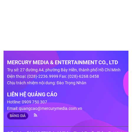
MERCURY MEDIA & ENTERTAINMENT CO., LTD
Trụ sở: 27 đường A4, phường Bảy Hiền, thành phố Hồ Chí Minh
Điện thoại: (028)-2236.9999 Fax: (028)-6268.0458
Chịu trách nhiệm nội dung: Đào Trọng Nhân
LIÊN HỆ QUẢNG CÁO
Hotline: 0909 750 307
Email:
quangcao@mercurymedia.com.vn
BẢNG GIÁ