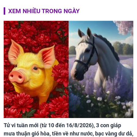
XEM NHIỀU TRONG NGÀY
Tử vi tuần mới (từ 10 đến 16/8/2026), 3 con giáp
mưa thuận gió hòa, tiền về như nước, bạc vàng dư dả,