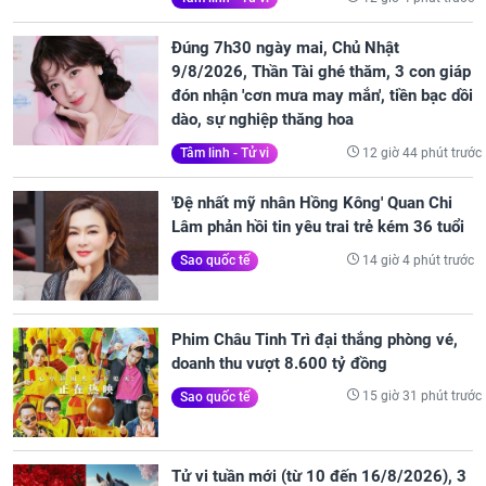
Đúng 7h30 ngày mai, Chủ Nhật
9/8/2026, Thần Tài ghé thăm, 3 con giáp
đón nhận 'cơn mưa may mắn', tiền bạc dồi
dào, sự nghiệp thăng hoa
12 giờ 44 phút trước
Tâm linh - Tử vi
'Đệ nhất mỹ nhân Hồng Kông' Quan Chi
Lâm phản hồi tin yêu trai trẻ kém 36 tuổi
14 giờ 4 phút trước
Sao quốc tế
Phim Châu Tinh Trì đại thắng phòng vé,
doanh thu vượt 8.600 tỷ đồng
15 giờ 31 phút trước
Sao quốc tế
Tử vi tuần mới (từ 10 đến 16/8/2026), 3