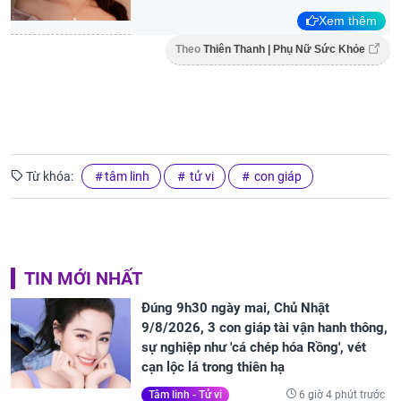
Xem thêm
Theo
Thiên Thanh | Phụ Nữ Sức Khỏe
Từ khóa:
tâm linh
tử vi
con giáp
TIN MỚI NHẤT
Đúng 9h30 ngày mai, Chủ Nhật
9/8/2026, 3 con giáp tài vận hanh thông,
sự nghiệp như 'cá chép hóa Rồng', vét
cạn lộc lá trong thiên hạ
6 giờ 4 phút trước
Tâm linh - Tử vi