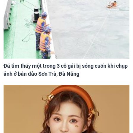
Đã tìm thấy một trong 3 cô gái bị sóng cuốn khi chụp
ảnh ở bán đảo Sơn Trà, Đà Nẵng