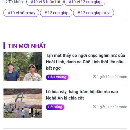
Từ khóa:
tử vi 3 tuần tới
tử vi 12 con giáp
tử vi hôm nay
12 con giáp
12 con giáp tử vi
TIN MỚI NHẤT
Tận mắt thấy cơ ngơi chục nghìn m2 của
Hoài Linh, danh ca Chế Linh thốt lên câu
bất ngờ
1 giờ 19 phút trước
Hậu trường
Lũ bủa vây, hàng trăm hộ dân rẻo cao
Nghệ An bị chia cắt
1 giờ 31 phút trước
Đời sống