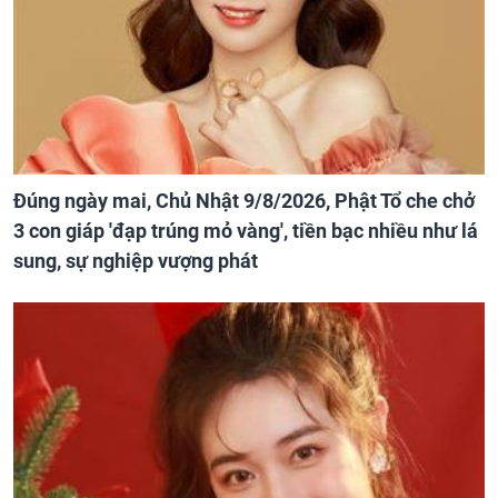
Đúng ngày mai, Chủ Nhật 9/8/2026, Phật Tổ che chở
3 con giáp 'đạp trúng mỏ vàng', tiền bạc nhiều như lá
sung, sự nghiệp vượng phát