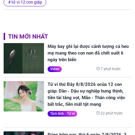
tử vi 12 con giáp
TIN MỚI NHẤT
Máy bay ghi lại được cảnh tượng cá heo
mẹ mang theo con non đã chết suốt 6
ngày trên biển
7 phút trước
Video
Tử vi thứ Bảy 8/8/2026 ocủa 12 con
giáp: Dần - Dậu sự nghiệp hưng thịnh,
tiền tài tăng vọt, Mão - Thân công việc
bất trắc, tiền mất tật mang
22 phút trước
Tâm linh - Tử vi
Đúng hôm nay, thứ 6 ngày 7/8/2026, 3