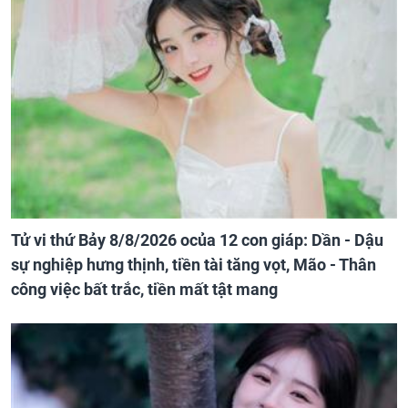
Tử vi thứ Bảy 8/8/2026 ocủa 12 con giáp: Dần - Dậu
sự nghiệp hưng thịnh, tiền tài tăng vọt, Mão - Thân
công việc bất trắc, tiền mất tật mang