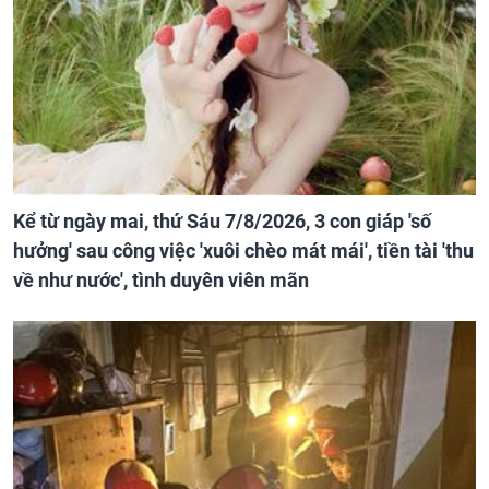
Kể từ ngày mai, thứ Sáu 7/8/2026, 3 con giáp 'số
hưởng' sau công việc 'xuôi chèo mát mái', tiền tài 'thu
về như nước', tình duyên viên mãn