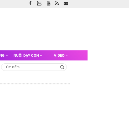
ỠNG
NUÔI DẠY CON
VIDEO