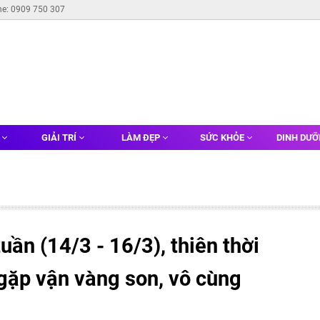
ne: 0909 750 307
G
GIẢI TRÍ
LÀM ĐẸP
SỨC KHỎE
DINH DƯ
uần (14/3 - 16/3), thiên thời
p gặp vận vàng son, vô cùng