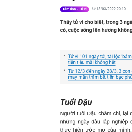
13/03/2022 20:10
Tâm linh - Tử vi
Thầy tử vi cho biết, trong 3 n
có, cuộc sống lên hương không
Tử vi 101 ngày tới, tài lộc 'bá
tiền tiêu mãi không hết
Từ 12/3 đến ngày 28/3, 3 con g
may mắn trăm bề, tiền bạc ph
Tuổi Dậu
Người tuổi Dậu chăm chỉ, lại
những ngày đầu lập nghiêp 
thực hiện ước mơ của mình. 