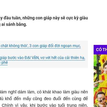
gày đầu tuần, những con giáp này sẽ cực kỳ giàu
 ai sánh bằng.
m chặt không thôi', 3 con giáp đổi đời ngoạn mục,
CÓ T
iáp bước vào ĐẠI VẬN, vơ vét hết của cải thiên hạ,
ủ phê
 dám nghĩ dám làm, có khát khao làm giàu nên
dù khổ đến mấy cũng đeo đuổi đến cùng để
Chính vì vậy, khi bước vào tuổi trung niên,