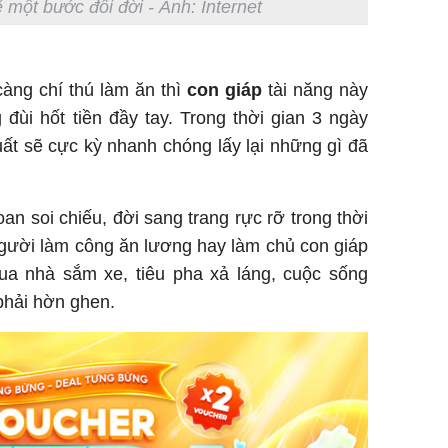
 một bước đổi đời - Ảnh: Internet
càng chí thú làm ăn thì
con giáp
tài năng này
 đùi hốt tiền đầy tay. Trong thời gian 3 ngày
ất sẽ cực kỳ nhanh chóng lấy lại những gì đã
n soi chiếu, đời sang trang rực rỡ trong thời
gười làm công ăn lương hay làm chủ con giáp
a nhà sắm xe, tiêu pha xả láng, cuộc sống
phải hờn ghen.