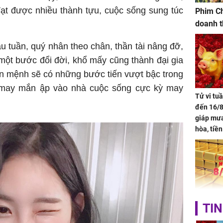
đạt được nhiều thành tựu, cuộc sống sung túc
Phim Ch
doanh t
ầu tuần, quý nhân theo chân, thần tài nâng đỡ,
 một bước đổi đời, khổ mấy cũng thành đại gia
bản mệnh sẽ có những bước tiến vượt bậc trong
, may mắn ập vào nhà cuộc sống cực kỳ may
Tử vi tu
đến 16/8
giáp mưa
hòa, tiề
bạc vàng
Quý Vinh
trình kh
Giá vàng
TIN
ngày 8/8