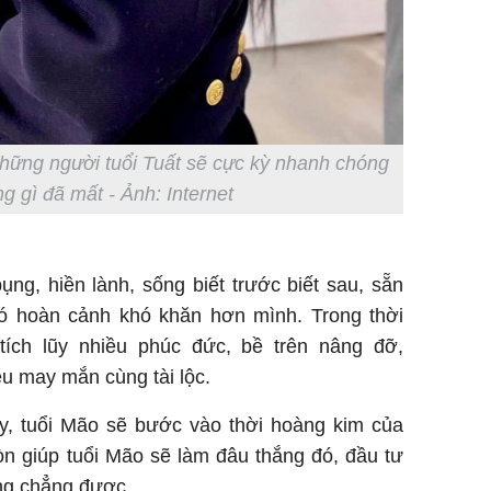
những người tuổi Tuất sẽ cực kỳ nhanh chóng
ng gì đã mất - Ảnh: Internet
bụng, hiền lành, sống biết trước biết sau, sẵn
ó hoàn cảnh khó khăn hơn mình. Trong thời
tích lũy nhiều phúc đức, bề trên nâng đỡ,
u may mắn cùng tài lộc.
ây, tuổi Mão sẽ bước vào thời hoàng kim của
òn giúp tuổi Mão sẽ làm đâu thắng đó, đầu tư
ng chẳng được.