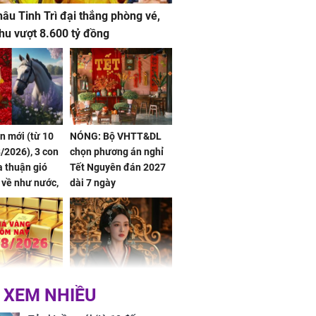
âu Tinh Trì đại thắng phòng vé,
hu vượt 8.600 tỷ đồng
ần mới (từ 10
NÓNG: Bộ VHTT&DL
/2026), 3 con
chọn phương án nghỉ
 thuận gió
Tết Nguyên đán 2027
n về như nước,
dài 7 ngày
 dư dả, Phú
 Hoa, vận
ai sáng
 hôm nay,
'Bách Hoa Sát' vừa kết
 XEM NHIỀU
/2026: Tăng
thúc, Mạnh Tử Nghĩa