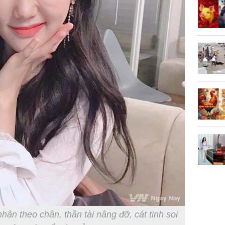
vọt lên 1
đồng/lư
Trong 4 
tháng 6 
giáp vượ
Lộc, Phú
đổi mện
Hoàng, ô
ngơi đồ 
hân theo chân, thần tài nâng đỡ, cát tinh soi