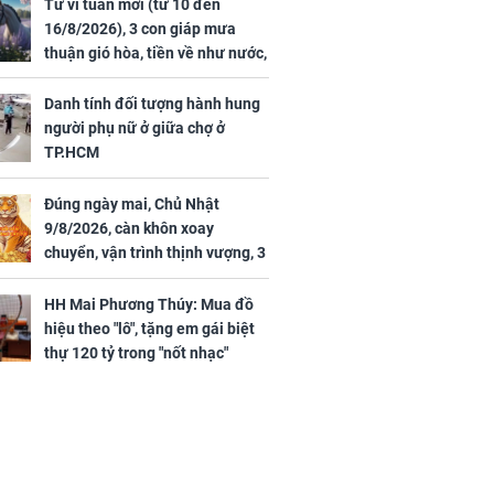
44 triệu
đã vướng tranh luận
Tử vi tuần mới (từ 10 đến
ợng
16/8/2026), 3 con giáp mưa
thuận gió hòa, tiền về như nước,
bạc vàng dư dả, Phú Quý Vinh
Hoa, vận trình khai sáng
Danh tính đối tượng hành hung
người phụ nữ ở giữa chợ ở
TP.HCM
Đúng ngày mai, Chủ Nhật
ngày cuối
9/8/2026, càn khôn xoay
âm lịch, 3 con
chuyển, vận trình thịnh vượng, 3
ng phát Tài
con giáp nhận phúc khí nhà trời,
 Quý trăm bề,
tình tiền đỏ như son, vận may
h Phượng
HH Mai Phương Thúy: Mua đồ
hanh thông
m trọn cơ
hiệu theo "lô", tặng em gái biệt
sộ
thự 120 tỷ trong "nốt nhạc"