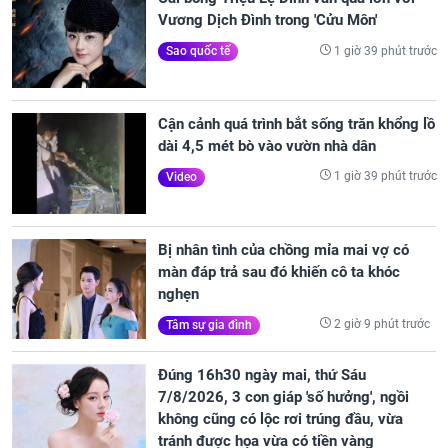
Vương Dịch Đình trong 'Cửu Môn'
1 giờ 39 phút trước
Sao quốc tế
Cận cảnh quá trình bắt sống trăn khổng lồ
dài 4,5 mét bò vào vườn nhà dân
1 giờ 39 phút trước
Video
Bị nhân tình của chồng mỉa mai vợ có
màn đáp trả sau đó khiến cô ta khóc
nghẹn
2 giờ 9 phút trước
Tâm sự gia đình
Đúng 16h30 ngày mai, thứ Sáu
7/8/2026, 3 con giáp 'số hưởng', ngồi
không cũng có lộc rơi trúng đầu, vừa
tránh được họa vừa có tiền vàng