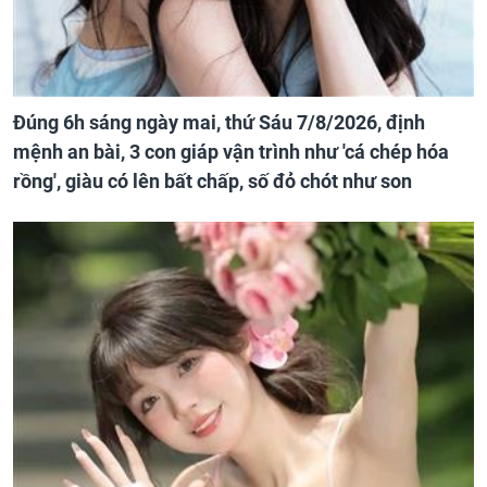
Đúng 6h sáng ngày mai, thứ Sáu 7/8/2026, định
mệnh an bài, 3 con giáp vận trình như 'cá chép hóa
rồng', giàu có lên bất chấp, số đỏ chót như son