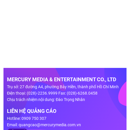
MERCURY MEDIA & ENTERTAINMENT CO., LTD
Trụ sở: 27 đường A4, phường Bảy Hiền, thành phố Hồ Chí Minh
Điện thoại: (028)-2236.9999 Fax: (028)-6268.0458
Chịu trách nhiệm nội dung: Đào Trọng Nhân
LIÊN HỆ QUẢNG CÁO
Hotline: 0909 750 307
Email:
quangcao@mercurymedia.com.vn