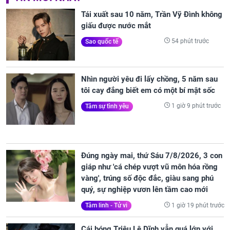
Tái xuất sau 10 năm, Trần Vỹ Đình không
giấu được nước mắt
54 phút trước
Sao quốc tế
Nhìn người yêu đi lấy chồng, 5 năm sau
tôi cay đắng biết em có một bí mật sốc
1 giờ 9 phút trước
Tâm sự tình yêu
Đúng ngày mai, thứ Sáu 7/8/2026, 3 con
giáp như 'cá chép vượt vũ môn hóa rồng
vàng', trúng số độc đắc, giàu sang phú
quý, sự nghiệp vươn lên tầm cao mới
1 giờ 19 phút trước
Tâm linh - Tử vi
Cái bóng Triệu Lệ Dĩnh vẫn quá lớn với