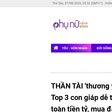
Thứ Sáu, 07/08/2026, 03:32 (GMT+7)
Hotl
YÊU - HÔN NHÂN
ĐỜI SỐN
THẦN TÀI 'thương 
Top 3 con giáp dễ t
toàn tiền tỷ, mua 