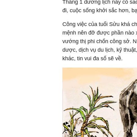
Tháng 1 dương lịch này có sao
đi, cuộc sống khởi sắc hơn, b
Công việc của tuổi Sửu khá c
mệnh nên đỡ được phần nào x
vướng thị phi chốn công sở. N
dược, dịch vụ du lịch, kỹ thu
khác, tin vui đa số sẽ về.