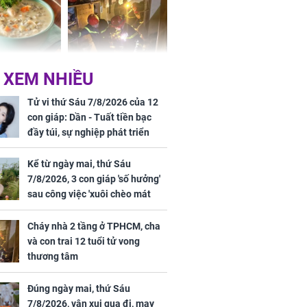
 may mắn về
ức khỏe và
Cháy nhà 2 tầng ở
 XEM NHIỀU
 dụng đúng
TPHCM, cha và con
 hạt bình dân
trai 12 tuổi tử vong
Tử vi thứ Sáu 7/8/2026 của 12
thương tâm
con giáp: Dần - Tuất tiền bạc
đầy túi, sự nghiệp phát triển
hưng thịnh, Mão - Thân tài lộc
ảm đạm, mọi sự khó thành công
Kể từ ngày mai, thứ Sáu
mỹ mãn
7/8/2026, 3 con giáp 'số hưởng'
ng nam diễn
sau công việc 'xuôi chèo mát
 ngữ gây phản
mái', tiền tài 'thu về như nước',
c khi than
tình duyên viên mãn
Cháy nhà 2 tầng ở TPHCM, cha
và con trai 12 tuổi tử vong
thương tâm
Đúng ngày mai, thứ Sáu
7/8/2026, vận xui qua đi, may