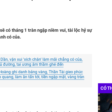
 có tháng 1 tràn ngập niềm vui, tài lộc hỷ sự
anh có của.
Dần, vận xui 'xích chân' làm mãi chẳng có của,
ủ đường, tai ương âm thầm ghé đến
Hoàng ghi danh bảng vàng, Thần Tài gieo phúc
h quang, làm ăn tấn tới, tiền ngập mặt, vàng tràn
CÓ T