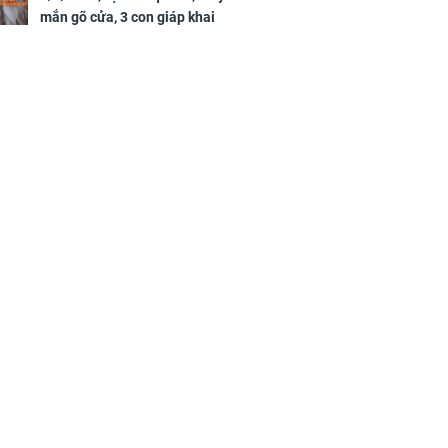
mắn gõ cửa, 3 con giáp khai
thông vận mệnh, tiền nhiều vô
kể, phước lộc đầy nhà, trúng số
độc đắc