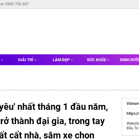
ine: 0909 750 307
G
GIẢI TRÍ
LÀM ĐẸP
SỨC KHỎE
DINH DƯ
yêu' nhất tháng 1 đầu năm,
Vinhom
https:/
rở thành đại gia, trong tay
Websit
Đầu Tư
đất cất nhà, sắm xe chọn