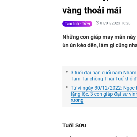
vàng thoải mái
01/01/2023 16:20
Tâm linh - Tử vi
Những con giáp may mắn này sẽ
ùn ùn kéo dến, làm gì cũng nh
3 tuổi đại hạn cuối năm Nhâm 
Tam Tai chồng Thái Tuế khổ đ
Tử vi ngày 30/12/2022: Ngọc 
tặng lộc, 3 con giáp đại sự vin
rương
Tuổi Sửu