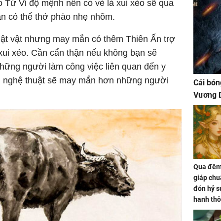
 Tử Vi độ mệnh nên có vẻ là xui xẻo sẽ qua
ạn có thể thở phào nhẹ nhõm.
hật vật nhưng may mắn có thêm Thiên Ấn trợ
ui xẻo. Cần cẩn thận nếu không bạn sẽ
hững người làm công việc liên quan đến y
ật, nghệ thuật sẽ may mắn hơn những người
Cái bón
Vương D
Qua đêm 
giáp chu
đón hỷ sự
hanh thô
hóa Rồn