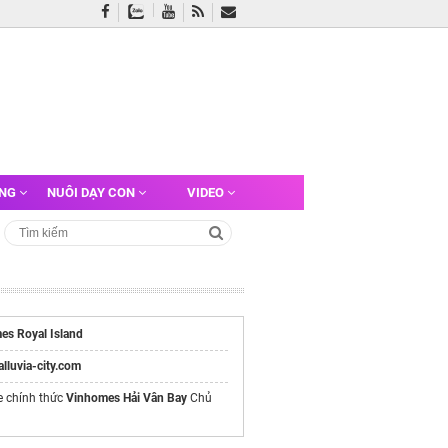
ỠNG
NUÔI DẠY CON
VIDEO
es Royal Island
/alluvia-city.com
e chính thức
Vinhomes Hải Vân Bay
Chủ