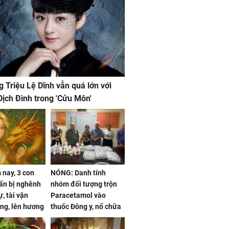
g Triệu Lệ Dĩnh vẫn quá lớn với
ịch Đình trong 'Cửu Môn'
nay, 3 con
NÓNG: Danh tính
ẩn bị nghênh
nhóm đối tượng trộn
, tài vận
Paracetamol vào
ng, lên hương
thuốc Đông y, nổ chữa
g hóa Phượng,
bách bệnh