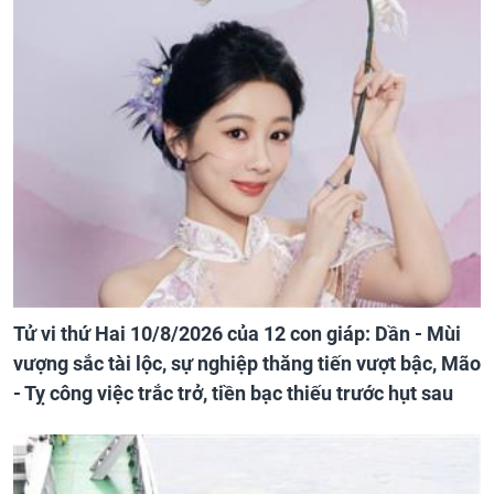
Tử vi thứ Hai 10/8/2026 của 12 con giáp: Dần - Mùi
vượng sắc tài lộc, sự nghiệp thăng tiến vượt bậc, Mão
- Tỵ công việc trắc trở, tiền bạc thiếu trước hụt sau