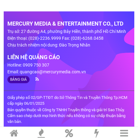
MERCURY MEDIA & ENTERTAINMENT CO., LTD
Trụ sở: 27 đường A4, phường Bảy Hiền, thành phố Hồ Chí Minh
Điện thoại: (028)-2236.9999 Fax: (028)-6268.0458
Chịu trách nhiệm nội dung: Đào Trọng Nhân
LIÊN HỆ QUẢNG CÁO
Hotline: 0909 750 307
Email:
quangcao@mercurymedia.com.vn
BẢNG GIÁ
Giấy phép số 02/GP-TTĐT do Sở Thông Tin và Truyền Thông Tp.HCM
cấp ngày 06/01/2025
Bản quyền thuộc về Công ty TNHH Truyền thông và giải trí Sao Thủy.
Cấm sao chép dưới mọi hình thức nếu không có sự chấp thuận bằng
văn bản.