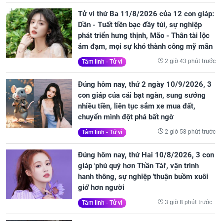
Tử vi thứ Ba 11/8/2026 của 12 con giáp:
Dần - Tuất tiền bạc đầy túi, sự nghiệp
phát triển hưng thịnh, Mão - Thân tài lộc
ảm đạm, mọi sự khó thành công mỹ mãn
2 giờ 43 phút trước
Tâm linh - Tử vi
Đúng hôm nay, thứ 2 ngày 10/9/2026, 3
con giáp của cải bạt ngàn, sung sướng
nhiều tiền, liên tục sắm xe mua đất,
chuyển mình đột phá bất ngờ
2 giờ 58 phút trước
Tâm linh - Tử vi
Đúng hôm nay, thứ Hai 10/8/2026, 3 con
giáp 'phú quý hơn Thần Tài', vận trình
hanh thông, sự nghiệp 'thuận buồm xuôi
gió' hơn người
3 giờ 8 phút trước
Tâm linh - Tử vi