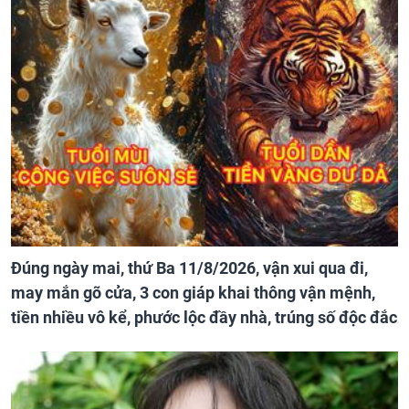
Đúng ngày mai, thứ Ba 11/8/2026, vận xui qua đi,
may mắn gõ cửa, 3 con giáp khai thông vận mệnh,
tiền nhiều vô kể, phước lộc đầy nhà, trúng số độc đắc