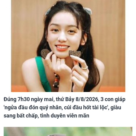
Đúng 7h30 ngày mai, thứ Bảy 8/8/2026, 3 con giáp
'ngửa đầu đón quý nhân, cúi đầu hốt tài lộc', giàu
sang bất chấp, tình duyên viên mãn