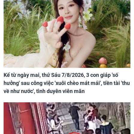
Kể từ ngày mai, thứ Sáu 7/8/2026, 3 con giáp 'số
hưởng' sau công việc 'xuôi chèo mát mái', tiền tài 'thu
về như nước', tình duyên viên mãn