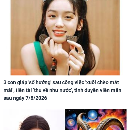
3 con giáp 'số hưởng' sau công việc 'xuôi chèo mát
mái', tiền tài 'thu về như nước', tình duyên viên mãn
sau ngày 7/8/2026