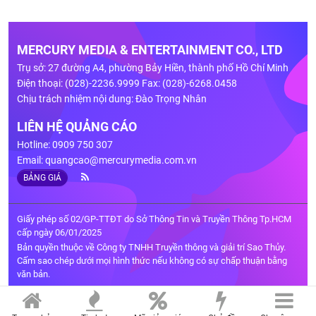
MERCURY MEDIA & ENTERTAINMENT CO., LTD
Trụ sở: 27 đường A4, phường Bảy Hiền, thành phố Hồ Chí Minh
Điện thoại: (028)-2236.9999 Fax: (028)-6268.0458
Chịu trách nhiệm nội dung: Đào Trọng Nhân
LIÊN HỆ QUẢNG CÁO
Hotline: 0909 750 307
Email:
quangcao@mercurymedia.com.vn
BẢNG GIÁ
Giấy phép số 02/GP-TTĐT do Sở Thông Tin và Truyền Thông Tp.HCM
cấp ngày 06/01/2025
Bản quyền thuộc về Công ty TNHH Truyền thông và giải trí Sao Thủy.
Cấm sao chép dưới mọi hình thức nếu không có sự chấp thuận bằng
văn bản.