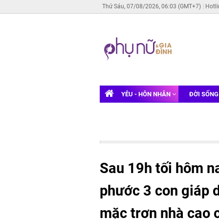
Thứ Sáu, 07/08/2026, 06:03 (GMT+7)
Hotl
YÊU - HÔN NHÂN
ĐỜI SỐN
Sau 19h tối hôm n
phước 3 con giáp d
mặc trơn nhà cao c