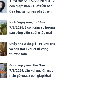
 hạt bình dân
trai 12 tuổi tử vong
Tử vi thứ Sáu 7/8/2026 của 12
thương tâm
con giáp: Dần - Tuất tiền bạc
đầy túi, sự nghiệp phát triển
hưng thịnh, Mão - Thân tài lộc
ảm đạm, mọi sự khó thành công
Kể từ ngày mai, thứ Sáu
mỹ mãn
7/8/2026, 3 con giáp 'số hưởng'
ng nam diễn
sau công việc 'xuôi chèo mát
 ngữ gây phản
mái', tiền tài 'thu về như nước',
c khi than
tình duyên viên mãn
Cháy nhà 2 tầng ở TPHCM, cha
và con trai 12 tuổi tử vong
thương tâm
Đúng ngày mai, thứ Sáu
7/8/2026, vận xui qua đi, may
mắn gõ cửa, 3 con giáp khai
thông vận mệnh, tiền nhiều vô
kể, phước lộc đầy nhà, trúng số
độc đắc