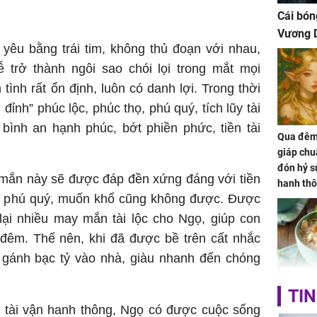
Cái bón
Vương D
yêu bằng trái tim, không thủ đoạn với nhau,
ễ trở thành ngôi sao chói lọi trong mắt mọi
 tình rất ổn định, luôn có danh lợi. Trong thời
đỉnh” phúc lộc, phúc thọ, phú quý, tích lũy tài
bình an hạnh phúc, bớt phiền phức, tiền tài
Qua đêm 
giáp chu
đón hỷ sự
 mắn này sẽ được đáp đền xứng đáng với tiền
hanh thô
nh phú quý, muốn khổ cũng không được. Được
hóa Rồn
gom hết
 lại nhiều may mắn tài lộc cho Ngọ, giúp con
nhà
t đêm. Thế nên, khi đã được bề trên cất nhắc
 gánh bạc tỷ vào nhà, giàu nhanh đến chóng
Giá trị s
TIN
cách sử
o tài vận hanh thông, Ngọ có được cuộc sống