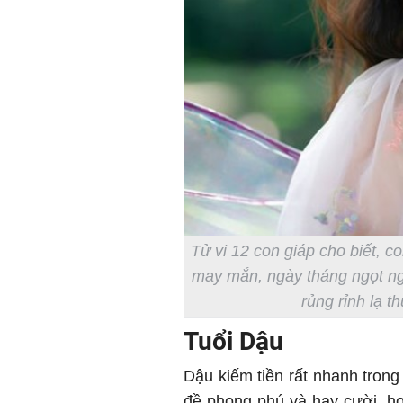
Tử vi 12 con giáp cho biết, c
may mắn, ngày tháng ngọt ng
rủng rỉnh lạ t
Tuổi Dậu
Dậu kiếm tiền rất nhanh trong
đề phong phú và hay cười, họ