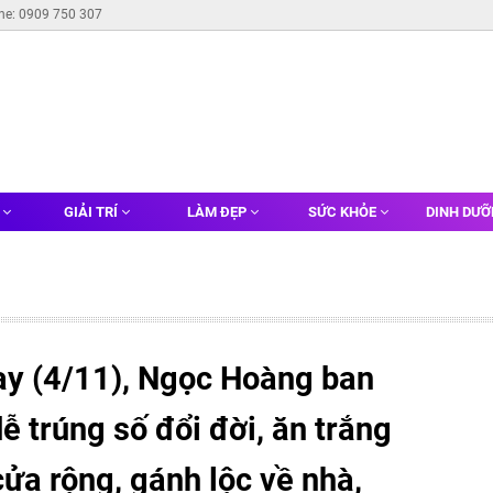
ine: 0909 750 307
G
GIẢI TRÍ
LÀM ĐẸP
SỨC KHỎE
DINH DƯ
ay (4/11), Ngọc Hoàng ban
ễ trúng số đổi đời, ăn trắng
ửa rộng, gánh lộc về nhà,