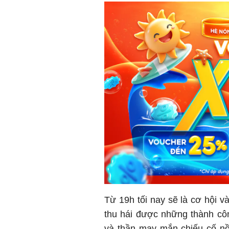
Từ 19h tối nay sẽ là cơ hội v
thu hái được những thành cô
và thần may mắn chiếu cố n