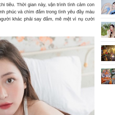
của loại
i tiêu. Thời gian này, vận trình tình cảm con
ạnh phúc và chìm đắm trong tình yêu đầy màu
người khác phải say đắm, mê mệt vì nụ cười
Chân du
viên Hoa
ứng ngượ
nghèo