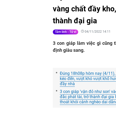
vàng chất đầy kho
thành đại gia
04/11/2022 14:11
Tâm linh - Tử vi
3 con giáp làm việc gì cũng t
định giàu sang.
Đúng 18h08p hôm nay (4/11), 3 
kéo đến, vượt khó vượt khổ hưởn
đầy nhà
3 con giáp 'vận đỏ như son' và
đắc phát tài, trở thành đại gia
thoát khỏi cảnh nghèo dai dẳn