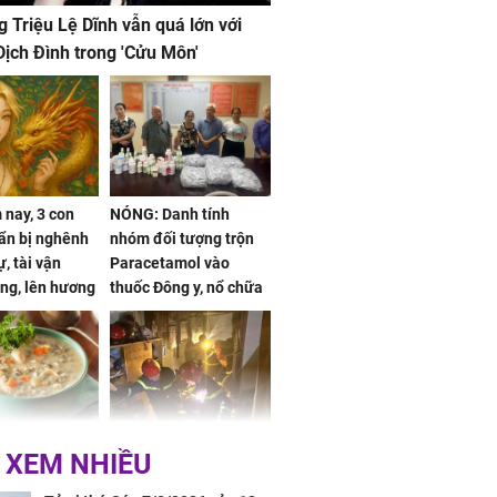
g Triệu Lệ Dĩnh vẫn quá lớn với
ịch Đình trong 'Cửu Môn'
nay, 3 con
NÓNG: Danh tính
ẩn bị nghênh
nhóm đối tượng trộn
, tài vận
Paracetamol vào
ng, lên hương
thuốc Đông y, nổ chữa
g hóa Phượng,
bách bệnh
 may mắn về
ức khỏe và
Cháy nhà 2 tầng ở
 XEM NHIỀU
 dụng đúng
TPHCM, cha và con