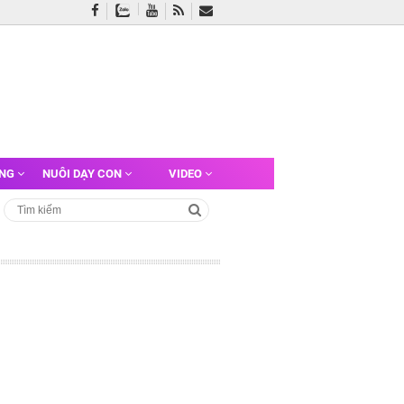
ỠNG
NUÔI DẠY CON
VIDEO