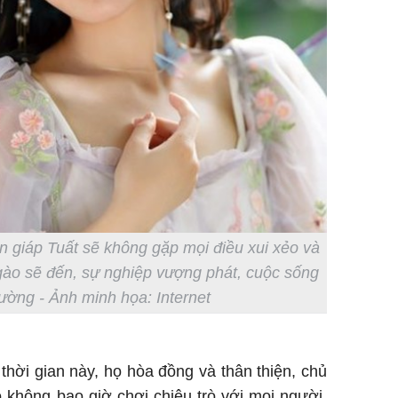
on giáp Tuất sẽ không gặp mọi điều xui xẻo và
ào sẽ đến, sự nghiệp vượng phát, cuộc sống
hường - Ảnh minh họa: Internet
 thời gian này, họ hòa đồng và thân thiện, chủ
 không bao giờ chơi chiêu trò với mọi người,