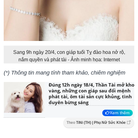
Sang 9h ngày 20/4, con giáp tuổi Tỵ đào hoa nở rộ,
nắm quyền và phát tài - Ảnh minh họa: Internet
(*) Thông tin mang tính tham khảo, chiêm nghiệm
Đúng 12h ngày 18/4, Thần Tài mở kho
vàng, những con giáp sau đổi mệnh
phát tài, ôm tài sản cực khủng, tình
duyên bừng sáng
Xem thêm
Theo
TiNi (TH) | Phụ Nữ Sức Khỏe