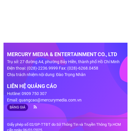
MERCURY MEDIA & ENTERTAINMENT CO., LTD
Trụ sở: 27 đường A4, phường Bảy Hiền, thành phố Hồ Chí Minh
Điện thoại: (028)-2236.9999 Fax: (028)-6268.0458
Chịu trách nhiệm nội dung: Đào Trọng Nhân
LIÊN HỆ QUẢNG CÁO
Hotline: 0909 750 307
Email:
quangcao@mercurymedia.com.vn
BẢNG GIÁ
Giấy phép số 02/GP-TTĐT do Sở Thông Tin và Truyền Thông Tp.HCM
cấp ngày 06/01/2025