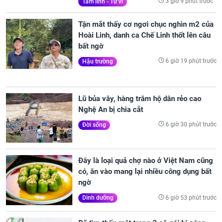
3 giờ 9 phút trước
Tâm linh - Tử vi
Tận mắt thấy cơ ngơi chục nghìn m2 của
Hoài Linh, danh ca Chế Linh thốt lên câu
bất ngờ
6 giờ 19 phút trước
Hậu trường
Lũ bủa vây, hàng trăm hộ dân rẻo cao
Nghệ An bị chia cắt
6 giờ 30 phút trước
Đời sống
Đây là loại quả chợ nào ở Việt Nam cũng
có, ăn vào mang lại nhiều công dụng bất
ngờ
6 giờ 53 phút trước
Dinh dưỡng