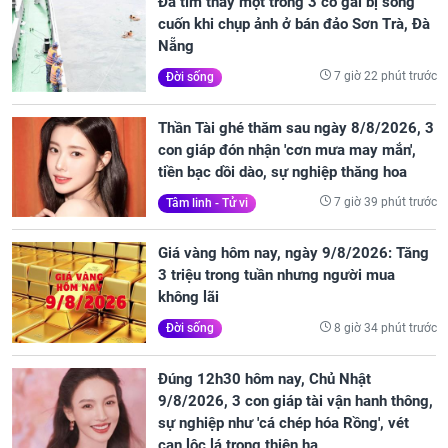
Đã tìm thấy một trong 3 cô gái bị sóng
cuốn khi chụp ảnh ở bán đảo Sơn Trà, Đà
Nẵng
7 giờ 22 phút trước
Đời sống
Thần Tài ghé thăm sau ngày 8/8/2026, 3
con giáp đón nhận 'cơn mưa may mắn',
tiền bạc dồi dào, sự nghiệp thăng hoa
7 giờ 39 phút trước
Tâm linh - Tử vi
Giá vàng hôm nay, ngày 9/8/2026: Tăng
3 triệu trong tuần nhưng người mua
không lãi
8 giờ 34 phút trước
Đời sống
Đúng 12h30 hôm nay, Chủ Nhật
9/8/2026, 3 con giáp tài vận hanh thông,
sự nghiệp như 'cá chép hóa Rồng', vét
cạn lộc lá trong thiên hạ