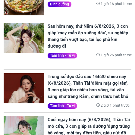
1 giờ 16 phút trước
Dinh dưỡng
Sau hôm nay, thứ Năm 6/8/2026, 3 con
giáp 'may mắn ập xuống đầu', sự nghiệp
thăng tiến vượt bậc, tài lộc phủ kín
đường đi
1 giờ 26 phút trước
Tâm linh - Tử vi
Trúng số độc đắc sau 16h30 chiều nay
(6/8/2026), Thần Tài 'điểm mặt gọi tên',
3 con giáp lộc nhiều hơn sông, tài vận
sáng như trăng Rằm, chính thức hết khổ
2 giờ 1 phút trước
Tâm linh - Tử vi
Cuối ngày hôm nay (6/8/2026), Thần Tài
mở cửa, 3 con giáp ra đường 'đụng trúng
hố vàng', mỏi tay đếm tiền, giàu nứt đố