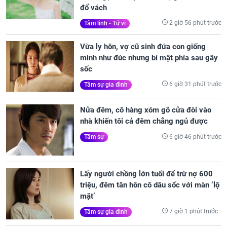
đổ vách
2 giờ 56 phút trước
Tâm linh - Tử vi
Vừa ly hôn, vợ cũ sinh đứa con giống
mình như đúc nhưng bí mật phía sau gây
sốc
6 giờ 31 phút trước
Tâm sự gia đình
Nửa đêm, cô hàng xóm gõ cửa đòi vào
nhà khiến tôi cả đêm chẳng ngủ được
6 giờ 46 phút trước
Tâm sự
Lấy người chồng lớn tuổi để trừ nợ 600
triệu, đêm tân hôn cô dâu sốc với màn ‘lộ
mặt’
7 giờ 1 phút trước
Tâm sự gia đình