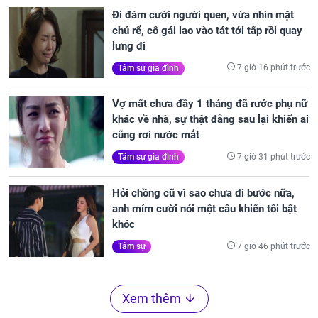
Đi đám cưới người quen, vừa nhìn mặt
chú rể, cô gái lao vào tát tới tấp rồi quay
lưng đi
7 giờ 16 phút trước
Tâm sự gia đình
Vợ mất chưa đầy 1 tháng đã rước phụ nữ
khác về nhà, sự thật đằng sau lại khiến ai
cũng rơi nước mắt
7 giờ 31 phút trước
Tâm sự gia đình
Hỏi chồng cũ vì sao chưa đi bước nữa,
anh mỉm cười nói một câu khiến tôi bật
khóc
7 giờ 46 phút trước
Tâm sự
Xem thêm