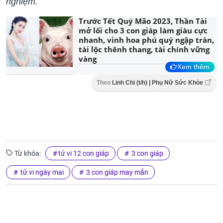
nghiệm.
Trước Tết Quý Mão 2023, Thần Tài
mở lối cho 3 con giáp làm giàu cực
nhanh, vinh hoa phú quý ngập tràn,
tài lộc thênh thang, tài chính vững
vàng
Xem thêm
Theo
Linh Chi (t/h) | Phụ Nữ Sức Khỏe
Từ khóa:
tử vi 12 con giáp
3 con giáp
tử vi ngày mai
3 con giáp may mắn