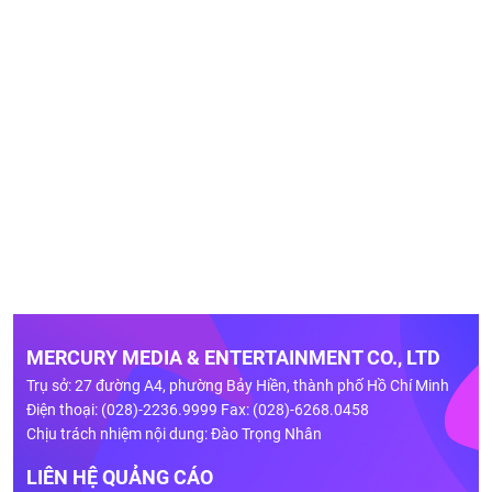
MERCURY MEDIA & ENTERTAINMENT CO., LTD
Trụ sở: 27 đường A4, phường Bảy Hiền, thành phố Hồ Chí Minh
Điện thoại: (028)-2236.9999 Fax: (028)-6268.0458
Chịu trách nhiệm nội dung: Đào Trọng Nhân
LIÊN HỆ QUẢNG CÁO