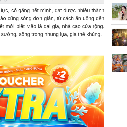
 lực, cố gắng hết mình, đạt được nhiều thành
Chân du
nào cũng sống đơn giản, từ cách ăn uống đến
viên Hoa
ết mới biết Mão là đại gia, nhà cao cửa rộng.
ứng ngượ
 sướng, sống trong nhung lụa, gia thế khủng.
nghèo