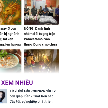
nay, 3 con
NÓNG: Danh tính
ẩn bị nghênh
nhóm đối tượng trộn
, tài vận
Paracetamol vào
ng, lên hương
thuốc Đông y, nổ chữa
g hóa Phượng,
bách bệnh
 may mắn về
ức khỏe và
Cháy nhà 2 tầng ở
 XEM NHIỀU
 dụng đúng
TPHCM, cha và con
 hạt bình dân
trai 12 tuổi tử vong
Tử vi thứ Sáu 7/8/2026 của 12
thương tâm
con giáp: Dần - Tuất tiền bạc
đầy túi, sự nghiệp phát triển
hưng thịnh, Mão - Thân tài lộc