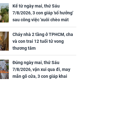
ảm đạm, mọi sự khó thành công
Kể từ ngày mai, thứ Sáu
mỹ mãn
7/8/2026, 3 con giáp 'số hưởng'
ng nam diễn
sau công việc 'xuôi chèo mát
 ngữ gây phản
mái', tiền tài 'thu về như nước',
c khi than
tình duyên viên mãn
Cháy nhà 2 tầng ở TPHCM, cha
và con trai 12 tuổi tử vong
thương tâm
Đúng ngày mai, thứ Sáu
7/8/2026, vận xui qua đi, may
mắn gõ cửa, 3 con giáp khai
thông vận mệnh, tiền nhiều vô
kể, phước lộc đầy nhà, trúng số
độc đắc