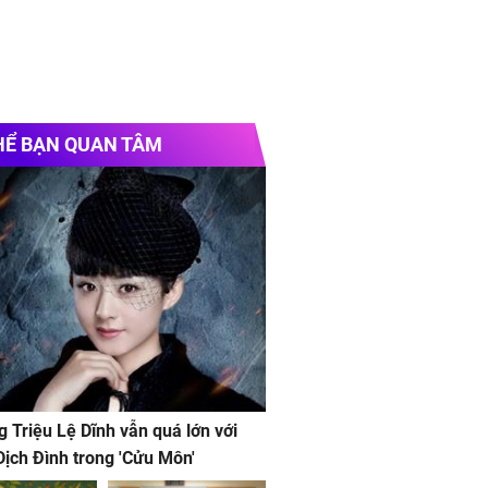
HỂ BẠN QUAN TÂM
g Triệu Lệ Dĩnh vẫn quá lớn với
ịch Đình trong 'Cửu Môn'