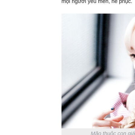
mọi người yêu mến, nể phục.
Mão thuộc con giá