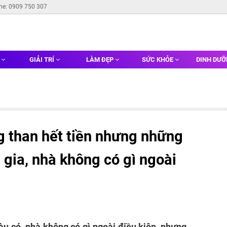
ine: 0909 750 307
G
GIẢI TRÍ
LÀM ĐẸP
SỨC KHỎE
DINH DƯ
g than hết tiền nhưng những
i gia, nhà không có gì ngoài
àu có, nhà không có gì ngoài điều kiện, nhưng