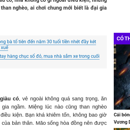
than nghèo, ai chơi chung mới biết là đại gia
CÓ T
g bà tổ tiên đến năm 30 tuổi tiền nhét đầy két
 xuể
g tay hàng chục sổ đỏ, mua nhà sắm xe trong cuối
giàu có
, vẻ ngoài không quá sang trọng, ăn
 gia ngầm. Miệng lúc nào cũng than nghèo
điều kiện. Bạn khá khiêm tốn, không bao giờ
Cái bón
Vương D
 của bản thân. Mão sống hòa đồng nên được