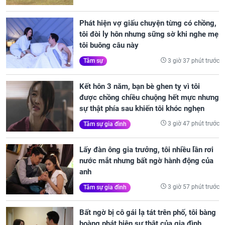
Phát hiện vợ giấu chuyện từng có chồng,
tôi đòi ly hôn nhưng sững sờ khi nghe mẹ
tôi buông câu này
3 giờ 37 phút trước
Tâm sự
Kết hôn 3 năm, bạn bè ghen tỵ vì tôi
được chồng chiều chuộng hết mực nhưng
sự thật phía sau khiến tôi khóc nghẹn
3 giờ 47 phút trước
Tâm sự gia đình
Lấy đàn ông gia trưởng, tôi nhiều lần rơi
nước mắt nhưng bất ngờ hành động của
anh
3 giờ 57 phút trước
Tâm sự gia đình
Bất ngờ bị cô gái lạ tát trên phố, tôi bàng
hoàng phát hiện sự thật của gia đình