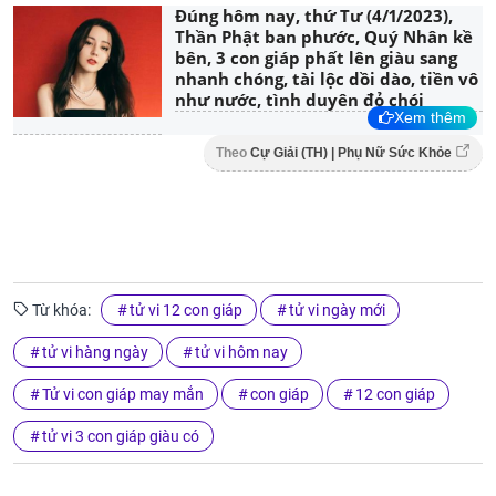
Đúng hôm nay, thứ Tư (4/1/2023),
Thần Phật ban phước, Quý Nhân kề
bên, 3 con giáp phất lên giàu sang
nhanh chóng, tài lộc dồi dào, tiền vô
như nước, tình duyên đỏ chói
Xem thêm
Theo
Cự Giải (TH) | Phụ Nữ Sức Khỏe
Từ khóa:
tử vi 12 con giáp
tử vi ngày mới
tử vi hàng ngày
tử vi hôm nay
Tử vi con giáp may mắn
con giáp
12 con giáp
tử vi 3 con giáp giàu có