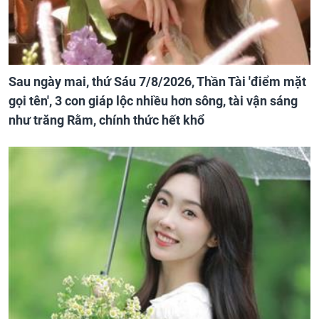
Sau ngày mai, thứ Sáu 7/8/2026, Thần Tài 'điểm mặt
gọi tên', 3 con giáp lộc nhiều hơn sông, tài vận sáng
như trăng Rằm, chính thức hết khổ