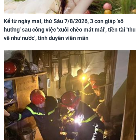
Kể từ ngày mai, thứ Sáu 7/8/2026, 3 con giáp 'số
hưởng' sau công việc 'xuôi chèo mát mái', tiền tài 'thu
về như nước', tình duyên viên mãn