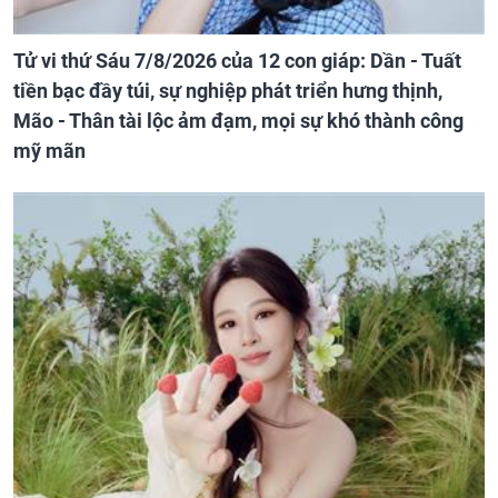
Tử vi thứ Sáu 7/8/2026 của 12 con giáp: Dần - Tuất
tiền bạc đầy túi, sự nghiệp phát triển hưng thịnh,
Mão - Thân tài lộc ảm đạm, mọi sự khó thành công
mỹ mãn