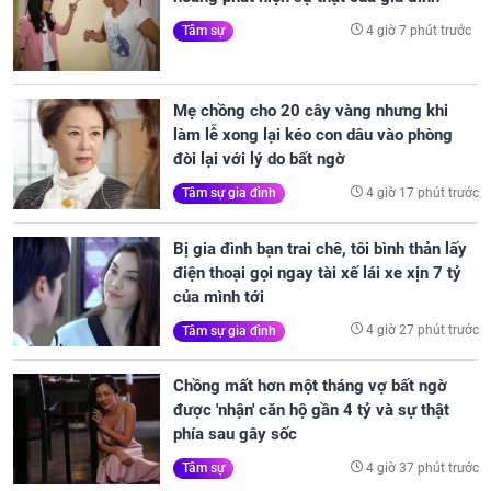
4 giờ 7 phút trước
Tâm sự
Mẹ chồng cho 20 cây vàng nhưng khi
làm lễ xong lại kéo con dâu vào phòng
đòi lại với lý do bất ngờ
4 giờ 17 phút trước
Tâm sự gia đình
Bị gia đình bạn trai chê, tôi bình thản lấy
điện thoại gọi ngay tài xế lái xe xịn 7 tỷ
của mình tới
4 giờ 27 phút trước
Tâm sự gia đình
Chồng mất hơn một tháng vợ bất ngờ
được 'nhận' căn hộ gần 4 tỷ và sự thật
phía sau gây sốc
4 giờ 37 phút trước
Tâm sự