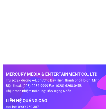
MERCURY MEDIA & ENTERTAINMENT CO., LTD
Trụ sở: 27 đường A4, phường Bảy Hiền, thành phố Hồ Chí Minh
Điện thoại: (028)-2236.9999 Fax: (028)-6268.0458
Chịu trách nhiệm nội dung: Đào Trọng Nhân
LIÊN HỆ QUẢNG CÁO
Hotline: 0909 750 307