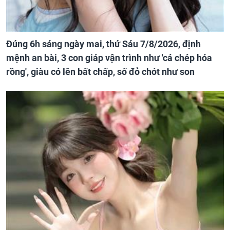
Đúng 6h sáng ngày mai, thứ Sáu 7/8/2026, định
mệnh an bài, 3 con giáp vận trình như 'cá chép hóa
rồng', giàu có lên bất chấp, số đỏ chót như son