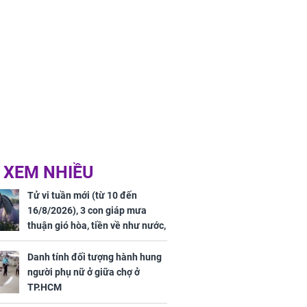
 XEM NHIỀU
Tử vi tuần mới (từ 10 đến
16/8/2026), 3 con giáp mưa
thuận gió hòa, tiền về như nước,
bạc vàng dư dả, Phú Quý Vinh
Hoa, vận trình khai sáng
Danh tính đối tượng hành hung
người phụ nữ ở giữa chợ ở
TP.HCM