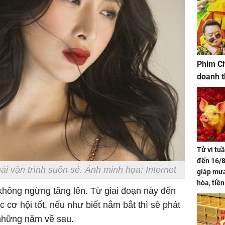
Phim Ch
doanh t
Tử vi tu
đến 16/8
ái vận trình suôn sẻ. Ảnh minh họa: Internet
giáp mưa
hòa, tiề
không ngừng tăng lên. Từ giai đoạn này đến
bạc vàng
 cơ hội tốt, nếu như biết nắm bắt thì sẽ phát
Quý Vinh
trình kh
 những năm về sau.