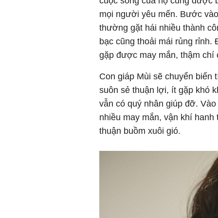
cuộc sống của họ cũng được b
mọi người yêu mến. Bước vào m
thường gặt hái nhiều thành c
bạc cũng thoải mái rủng rỉnh. 
gặp được may mắn, thậm chí c
Con giáp Mùi sẽ chuyển biến tí
suôn sẻ thuận lợi, ít gặp khó k
vẫn có quý nhân giúp đỡ. Vào
nhiều may mắn, vận khí hanh t
thuận buồm xuôi gió.