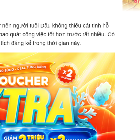
Giá vàng
 nên người tuổi Dậu không thiếu cát tinh hỗ
ngày 8/8
vọt lên 1
bao quát công việc tốt hơn trước rất nhiều. Có
đồng/lư
ích đáng kể trong thời gian này.
Trong 4 
tháng 6 
giáp vượ
Lộc, Phú
đổi mện
Hoàng, ô
ngơi đồ 