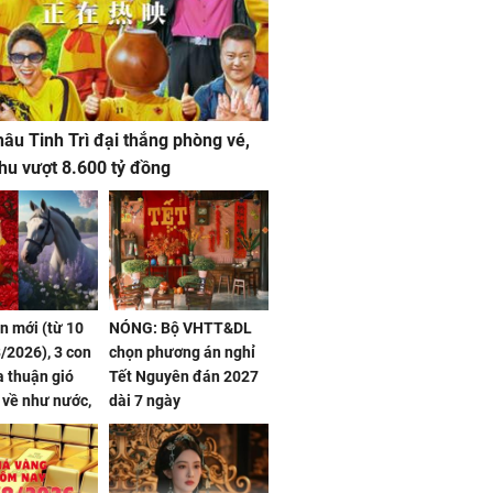
âu Tinh Trì đại thắng phòng vé,
hu vượt 8.600 tỷ đồng
ần mới (từ 10
NÓNG: Bộ VHTT&DL
/2026), 3 con
chọn phương án nghỉ
 thuận gió
Tết Nguyên đán 2027
n về như nước,
dài 7 ngày
 dư dả, Phú
 Hoa, vận
ai sáng