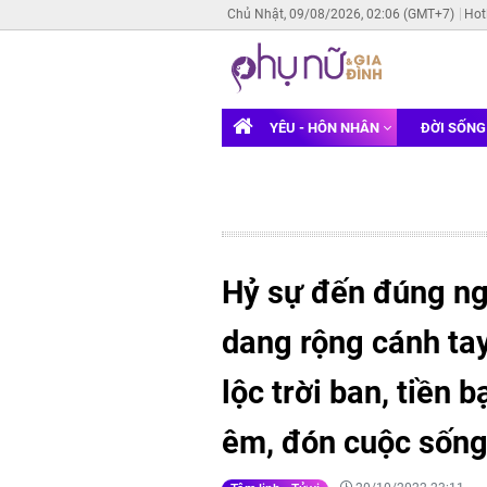
Chủ Nhật, 09/08/2026, 02:06 (GMT+7)
Hot
YÊU - HÔN NHÂN
ĐỜI SỐN
Hỷ sự đến đúng ng
dang rộng cánh ta
lộc trời ban, tiền 
êm, đón cuộc sốn