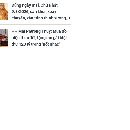
Đúng ngày mai, Chủ Nhật
9/8/2026, càn khôn xoay
chuyển, vận trình thịnh vượng, 3
con giáp nhận phúc khí nhà trời,
tình tiền đỏ như son, vận may
HH Mai Phương Thúy: Mua đồ
hanh thông
hiệu theo "lô", tặng em gái biệt
thự 120 tỷ trong "nốt nhạc"