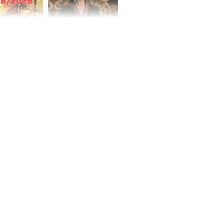
 hôm nay,
'Bách Hoa Sát' vừa kết
/2026: Tăng
thúc, Mạnh Tử Nghĩa
44 triệu
đã vướng tranh luận
ợng
ngày cuối
âm lịch, 3 con
ng phát Tài
 Quý trăm bề,
h Phượng
m trọn cơ
sộ