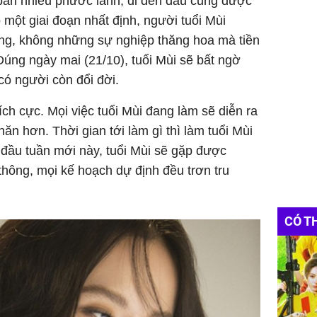
an nhiều phước lành, đi đến đâu cũng được
ột giai đoạn nhất định, người tuổi Mùi
ông, không những sự nghiệp thăng hoa mà tiền
Đúng ngày mai (21/10), tuổi Mùi sẽ bất ngờ
ó người còn đổi đời.
ch cực. Mọi việc tuổi Mùi đang làm sẽ diễn ra
hăn hơn. Thời gian tới làm gì thì làm tuổi Mùi
 đầu tuần mới này, tuổi Mùi sẽ gặp được
hông, mọi kế hoạch dự định đều trơn tru
CÓ T