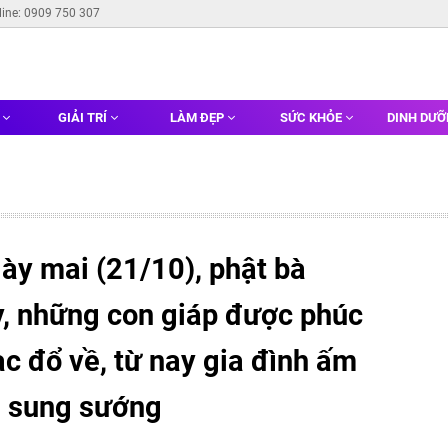
line: 0909 750 307
G
GIẢI TRÍ
LÀM ĐẸP
SỨC KHỎE
DINH DƯ
ày mai (21/10), phật bà
y, những con giáp được phúc
bạc đổ về, từ nay gia đình ấm
g sung sướng