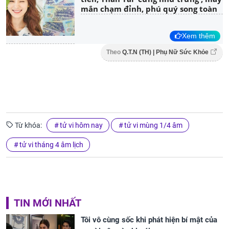
mắn chạm đỉnh, phú quý song toàn
Xem thêm
Theo
Q.T.N (TH) | Phụ Nữ Sức Khỏe
Từ khóa:
tử vi hôm nay
tử vi mùng 1/4 âm
tử vi tháng 4 âm lịch
TIN MỚI NHẤT
Tôi vô cùng sốc khi phát hiện bí mật của