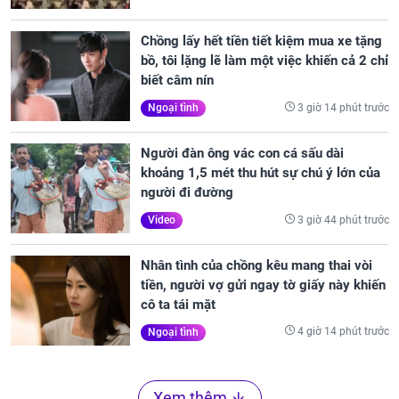
Chồng lấy hết tiền tiết kiệm mua xe tặng
bồ, tôi lặng lẽ làm một việc khiến cả 2 chỉ
biết câm nín
3 giờ 14 phút trước
Ngoại tình
Người đàn ông vác con cá sấu dài
khoảng 1,5 mét thu hút sự chú ý lớn của
người đi đường
3 giờ 44 phút trước
Video
Nhân tình của chồng kêu mang thai vòi
tiền, người vợ gửi ngay tờ giấy này khiến
cô ta tái mặt
4 giờ 14 phút trước
Ngoại tình
Xem thêm