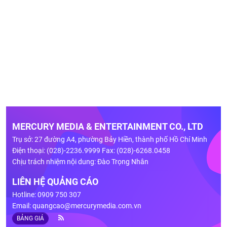
MERCURY MEDIA & ENTERTAINMENT CO., LTD
Trụ sở: 27 đường A4, phường Bảy Hiền, thành phố Hồ Chí Minh
Điện thoại: (028)-2236.9999 Fax: (028)-6268.0458
Chịu trách nhiệm nội dung: Đào Trọng Nhân
LIÊN HỆ QUẢNG CÁO
Hotline: 0909 750 307
Email:
quangcao@mercurymedia.com.vn
BẢNG GIÁ