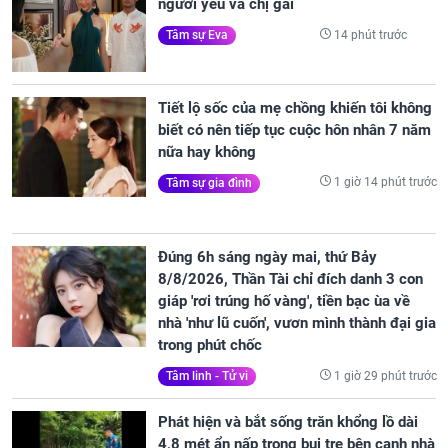
người yêu và chị gái
14 phút trước
Tâm sự Eva
Tiết lộ sốc của mẹ chồng khiến tôi không
biết có nên tiếp tục cuộc hôn nhân 7 năm
nữa hay không
1 giờ 14 phút trước
Tâm sự gia đình
Đúng 6h sáng ngày mai, thứ Bảy
8/8/2026, Thần Tài chỉ đích danh 3 con
giáp 'rơi trúng hố vàng', tiền bạc ùa về
nhà 'như lũ cuốn', vươn mình thành đại gia
trong phút chốc
1 giờ 29 phút trước
Tâm linh - Tử vi
Phát hiện và bắt sống trăn khổng lồ dài
4,8 mét ẩn nấp trong bụi tre bên cạnh nhà