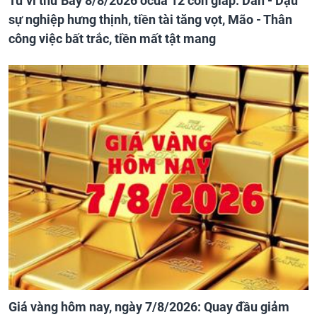
Tử vi thứ Bảy 8/8/2026 ocủa 12 con giáp: Dần - Dậu
sự nghiệp hưng thịnh, tiền tài tăng vọt, Mão - Thân
công việc bất trắc, tiền mất tật mang
Giá vàng hôm nay, ngày 7/8/2026: Quay đầu giảm