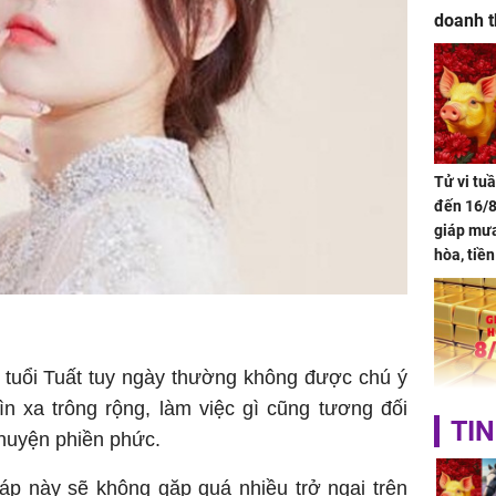
doanh t
Tử vi tu
đến 16/8
giáp mưa
hòa, tiề
bạc vàng
Quý Vinh
trình kh
 tuổi Tuất tuy ngày thường không được chú ý
n xa trông rộng, làm việc gì cũng tương đối
Giá vàng
TIN
chuyện phiền phức.
ngày 8/8
vọt lên 1
áp này sẽ không gặp quá nhiều trở ngại trên
đồng/lư