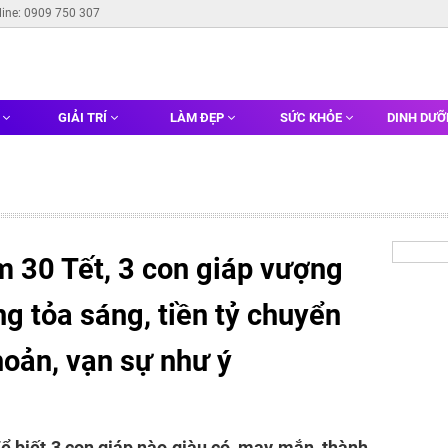
line: 0909 750 307
G
GIẢI TRÍ
LÀM ĐẸP
SỨC KHỎE
DINH DƯ
 30 Tết, 3 con giáp vượng
g tỏa sáng, tiền tỷ chuyển
khoản, vạn sự như ý
ể biết 3 con giáp nào giàu có, may mắn, thành