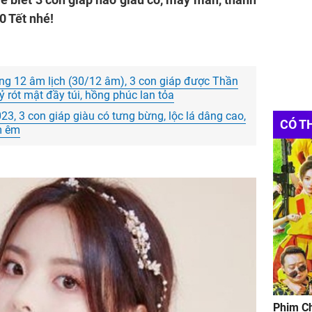
0 Tết nhé!
ng 12 âm lịch (30/12 âm), 3 con giáp được Thần
 tỷ rót mật đầy túi, hồng phúc lan tỏa
3, 3 con giáp giàu có tưng bừng, lộc lá dâng cao,
CÓ T
m êm
Phim Ch