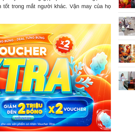
h tốt trong mắt người khác. Vận may của họ
Trong 4 
tháng 6 
giáp vượ
Lộc, Phú
đổi mện
Hoàng, ô
ngơi đồ 