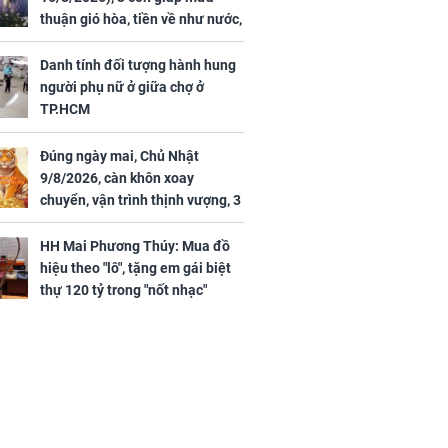
thuận gió hòa, tiền về như nước,
bạc vàng dư dả, Phú Quý Vinh
Hoa, vận trình khai sáng
Danh tính đối tượng hành hung
người phụ nữ ở giữa chợ ở
TP.HCM
Đúng ngày mai, Chủ Nhật
ngày cuối
9/8/2026, càn khôn xoay
âm lịch, 3 con
chuyển, vận trình thịnh vượng, 3
ng phát Tài
con giáp nhận phúc khí nhà trời,
 Quý trăm bề,
tình tiền đỏ như son, vận may
h Phượng
HH Mai Phương Thúy: Mua đồ
hanh thông
m trọn cơ
hiệu theo "lô", tặng em gái biệt
sộ
thự 120 tỷ trong "nốt nhạc"