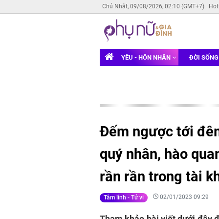
Chủ Nhật, 09/08/2026, 02:10 (GMT+7)
Hot
YÊU - HÔN NHÂN
ĐỜI SỐN
Đếm ngược tới đêm
quý nhân, hào quan
rần rần trong tài 
02/01/2023 09:29
Tâm linh - Tử vi
Tham khảo bài viết dưới đây đ