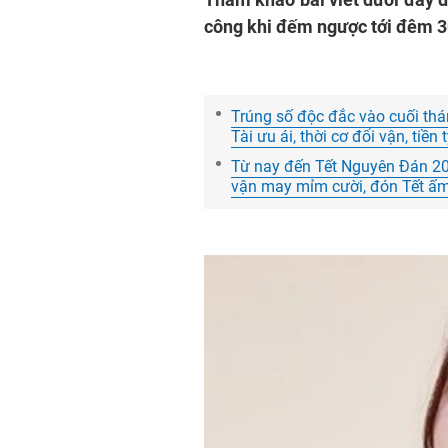
công khi đếm ngược tới đêm 3
Trúng số độc đắc vào cuối thá
Tài ưu ái, thời cơ đổi vận, tiền
Từ nay đến Tết Nguyên Đán 202
vận may mỉm cười, đón Tết ấ