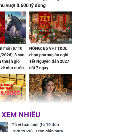
hu vượt 8.600 tỷ đồng
ần mới (từ 10
NÓNG: Bộ VHTT&DL
/2026), 3 con
chọn phương án nghỉ
 thuận gió
Tết Nguyên đán 2027
n về như nước,
dài 7 ngày
 dư dả, Phú
 Hoa, vận
ai sáng
 hôm nay,
'Bách Hoa Sát' vừa kết
 XEM NHIỀU
/2026: Tăng
thúc, Mạnh Tử Nghĩa
44 triệu
đã vướng tranh luận
Tử vi tuần mới (từ 10 đến
ợng
16/8/2026), 3 con giáp mưa