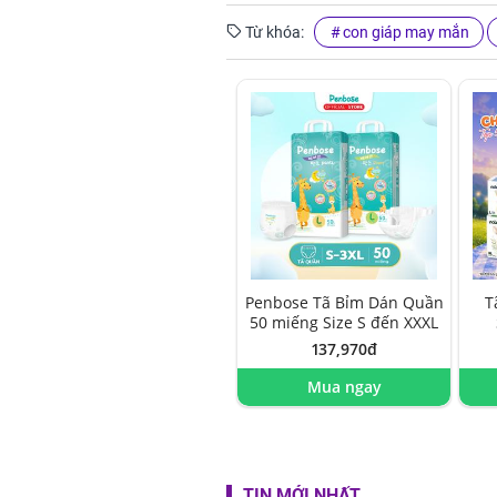
Từ khóa:
con giáp may mắn
Penbose Tã Bỉm Dán Quần
T
50 miếng Size S đến XXXL
137,970đ
Mua ngay
TIN MỚI NHẤT