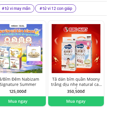
tử vi may mắn
tử vi 12 con giáp
ã/Bỉm Đêm Nabizam
Tã dán bỉm quần Moony
Signature Summer
trắng dịu nhẹ natural cao
cấp
125,000đ
350,500đ
Mua ngay
Mua ngay