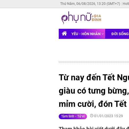
Thứ Năm, 06/08/2026, 13:20 (GMT+7)
Hot
YÊU - HÔN NHÂN
ĐỜI SỐN
Từ nay đến Tết Ng
giàu có tưng bừng,
mỉm cười, đón Tế
01/01/2023 15:29
Tâm linh - Tử vi
Tham khảo bài viết dưới đây đ