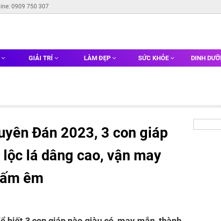
line: 0909 750 307
G
GIẢI TRÍ
LÀM ĐẸP
SỨC KHỎE
DINH DƯ
uyên Đán 2023, 3 con giáp
 lộc lá dâng cao, vận may
t ấm êm
ể biết 3 con giáp nào giàu có, may mắn, thành