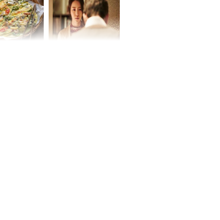
chất đầy kho
ờ loại rau chỉ
Vừa ly hôn, vợ cũ sinh
 ở chợ lại có
đứa con giống mình
ng dụng tốt
như đúc nhưng bí mật
khỏe
phía sau gây sốc
ứ Sáu
 của 12 con
 - Tuất tiền
túi, sự nghiệp
ển hưng thịnh,