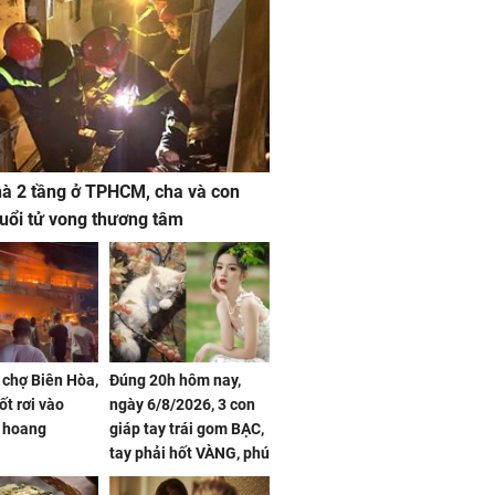
à 2 tầng ở TPHCM, cha và con
 tuổi tử vong thương tâm
 chợ Biên Hòa,
Đúng 20h hôm nay,
ốt rơi vào
ngày 6/8/2026, 3 con
 hoang
giáp tay trái gom BẠC,
tay phải hốt VÀNG, phú
quý ngập nhà, của cải