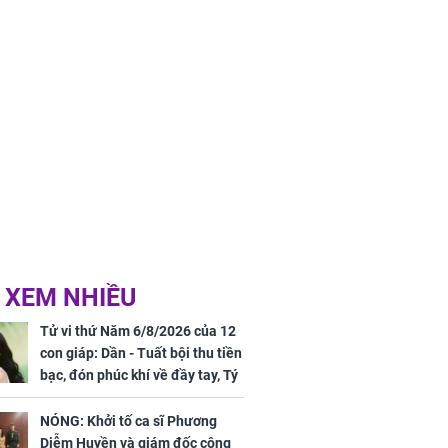
ân tài lộc ảm
 sự khó thành
 mãn
 XEM NHIỀU
Tử vi thứ Năm 6/8/2026 của 12
con giáp: Dần - Tuất bội thu tiền
bạc, đón phúc khí về đầy tay, Tý
- Mão công việc khó khăn, tiền
bạc đội nón ra đi
NÓNG: Khởi tố ca sĩ Phương
Diễm Huyền và giám đốc công