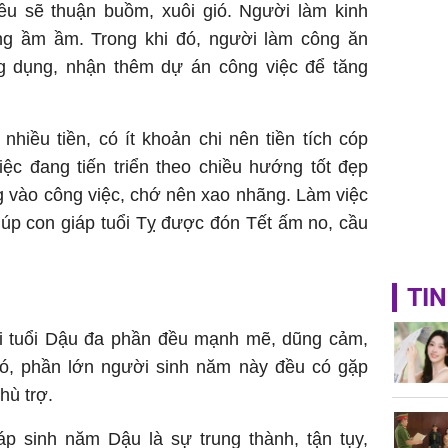
u sẽ thuận buồm, xuôi gió. Người làm kinh
Mão - Th
g ầm ầm. Trong khi đó, người làm công ăn
đạm, mọi
công mỹ
g dụng, nhận thêm dự án công việc để tăng
hiều tiền, có ít khoản chi nên tiền tích cóp
ệc đang tiến triển theo chiều hướng tốt đẹp
g vào công việc, chớ nên xao nhãng. Làm việc
iúp con giáp tuổi Tỵ được đón Tết ấm no, cầu
TIN
ời tuổi Dậu đa phần đều mạnh mẽ, dũng cảm,
 đó, phần lớn người sinh năm này đều có gặp
hù trợ.
áp sinh năm Dậu là sự trung thành, tận tụy,