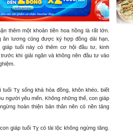
ận thêm một khoản tiền hoa hồng là rất lớn.
Không ng
g ăn lương cũng được ký hợp đồng dài hạn,
vài nghìn
nhiều cô
n giáp tuổi này có thêm cơ hội đầu tư, kinh
cho sức 
trước khi giải ngân và không nên đầu tư vào
ghiệm.
i tuổi Tỵ sống khá hòa đồng, khôn khéo, biết
ều người yêu mến. Không những thế, con giáp
Tử vi th
ngừng hoàn thiện bản thân nên có nền tảng
7/8/2026
giáp: Dần
bạc đầy 
on giáp tuổi Tỵ có tài lộc không ngừng tăng.
phát tri