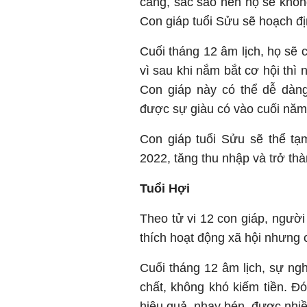
càng, sắc sảo nên họ sẽ không
Con giáp tuổi Sửu sẽ hoạch đị
Cuối tháng 12 âm lịch, họ sẽ 
vì sau khi nắm bắt cơ hội thì 
Con giáp này có thể dễ dàng
được sự giàu có vào cuối năm
Con giáp tuổi Sửu sẽ thể tạ
2022, tăng thu nhập và trở th
Tuổi Hợi
Theo tử vi 12 con giáp, người
thích hoạt động xã hội nhưng
Cuối tháng 12 âm lịch, sự ngh
chất, không khó kiếm tiền. Đ
hiệu quả, nhạy bén, được nhiề