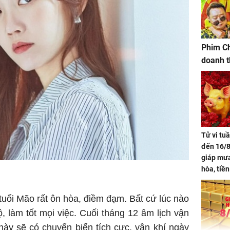
Phim Ch
doanh t
Tử vi tu
đến 16/8
giáp mưa
hòa, tiề
bạc vàng
Quý Vinh
tuổi Mão rất ôn hòa, điềm đạm. Bất cứ lúc nào
trình kh
ộ, làm tốt mọi việc. Cuối tháng 12 âm lịch vận
này sẽ có chuyển biến tích cực, vận khí ngày