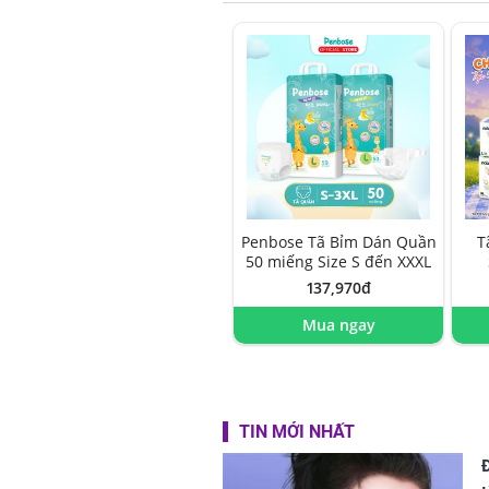
Penbose Tã Bỉm Dán Quần
T
50 miếng Size S đến XXXL
137,970đ
Mua ngay
TIN MỚI NHẤT