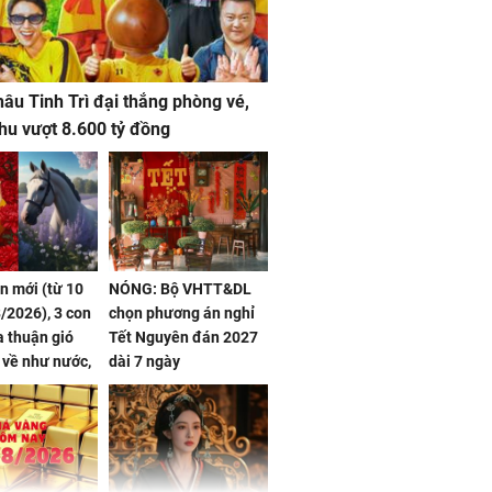
âu Tinh Trì đại thắng phòng vé,
hu vượt 8.600 tỷ đồng
ần mới (từ 10
NÓNG: Bộ VHTT&DL
/2026), 3 con
chọn phương án nghỉ
 thuận gió
Tết Nguyên đán 2027
n về như nước,
dài 7 ngày
 dư dả, Phú
 Hoa, vận
ai sáng