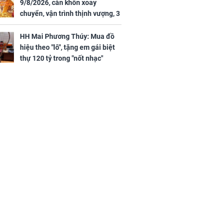
9/8/2026, càn khôn xoay
chuyển, vận trình thịnh vượng, 3
con giáp nhận phúc khí nhà trời,
tình tiền đỏ như son, vận may
HH Mai Phương Thúy: Mua đồ
hanh thông
hiệu theo "lô", tặng em gái biệt
thự 120 tỷ trong "nốt nhạc"