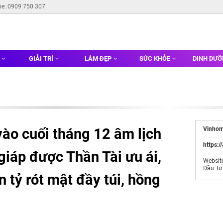
ne: 0909 750 307
G
GIẢI TRÍ
LÀM ĐẸP
SỨC KHỎE
DINH DƯ
ào cuối tháng 12 âm lịch
Vinhom
https:/
giáp được Thần Tài ưu ái,
Websit
Đầu Tư
ền tỷ rót mật đầy túi, hồng