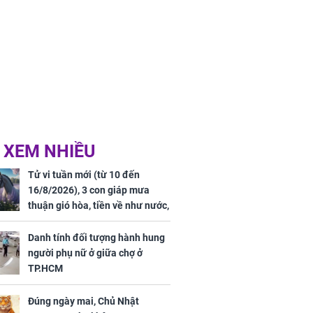
 XEM NHIỀU
Tử vi tuần mới (từ 10 đến
16/8/2026), 3 con giáp mưa
thuận gió hòa, tiền về như nước,
bạc vàng dư dả, Phú Quý Vinh
Hoa, vận trình khai sáng
Danh tính đối tượng hành hung
người phụ nữ ở giữa chợ ở
TP.HCM
Đúng ngày mai, Chủ Nhật