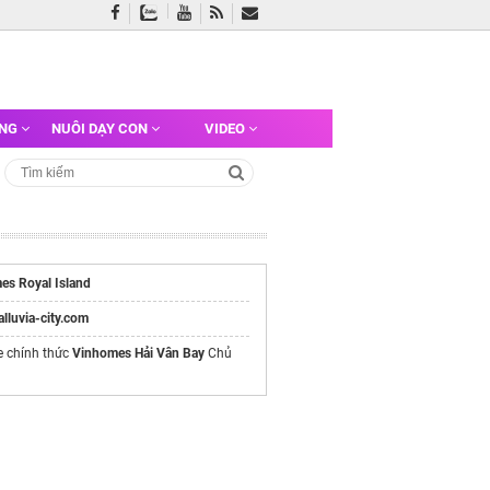
ỠNG
NUÔI DẠY CON
VIDEO
es Royal Island
/alluvia-city.com
e chính thức
Vinhomes Hải Vân Bay
Chủ