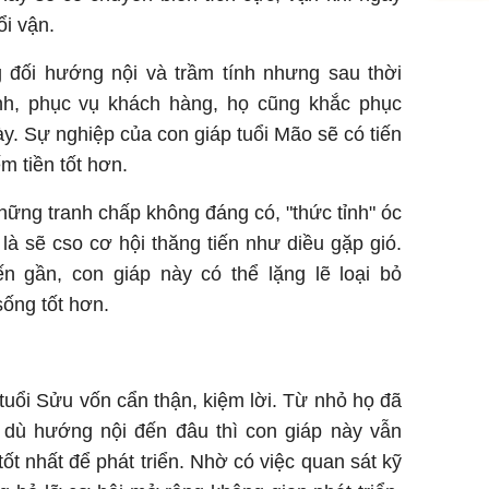
ổi vận.
Giá vàng
ngày 8/8
đối hướng nội và trầm tính nhưng sau thời
vọt lên 1
nh, phục vụ khách hàng, họ cũng khắc phục
đồng/lư
. Sự nghiệp của con giáp tuổi Mão sẽ có tiến
ếm tiền tốt hơn.
hững tranh chấp không đáng có, "thức tỉnh" óc
à sẽ cso cơ hội thăng tiến như diều gặp gió.
 gần, con giáp này có thể lặng lẽ loại bỏ
Trong 4 
sống tốt hơn.
tháng 6 
giáp vượ
Lộc, Phú
đổi mện
 tuổi Sửu vốn cẩn thận, kiệm lời. Từ nhỏ họ đã
Hoàng, ô
ngơi đồ 
 dù hướng nội đến đâu thì con giáp này vẫn
ốt nhất để phát triển. Nhờ có việc quan sát kỹ