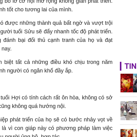
 bỏ lỡ cơ hội mở rộng không gian phát triển.
nh tốt cho tương lai của mình.
có được những thành quả bất ngờ và vượt trội
người tuổi Sửu sẽ đẩy nhanh tốc độ phát triển.
 đánh bại đối thủ cạnh tranh của họ và đạt
 nay.
m biệt tất cả những điều khó chịu trong năm
TIN
ành người có ngân khố đầy ắp.
 tuổi Hợi có tính cách rất ôn hòa, không có sở
 cũng không quá hướng nội.
iệp phát triển của họ sẽ có bước nhảy vọt về
ó là vì con giáp này có phương pháp làm việc
u người ủng hộ, hợp tác.