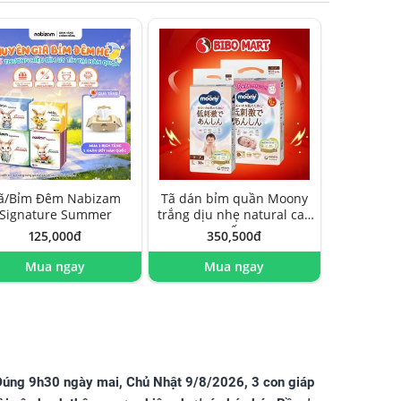
ã/Bỉm Đêm Nabizam
Tã dán bỉm quần Moony
Signature Summer
trắng dịu nhẹ natural cao
cấp
125,000đ
350,500đ
Mua ngay
Mua ngay
Đúng 9h30 ngày mai, Chủ Nhật 9/8/2026, 3 con giáp