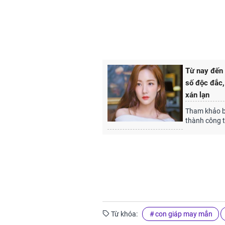
Từ nay đến 
số độc đắc,
xán lạn
Tham khảo bà
thành công 
Từ khóa:
con giáp may mắn