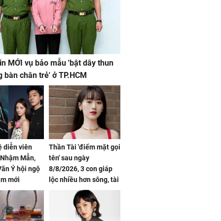
in MỚI vụ bảo mẫu 'bật dây thun
g bàn chân trẻ' ở TP.HCM
ệ diễn viên
Thần Tài 'điểm mặt gọi
, Nhậm Mẫn,
tên' sau ngày
ãn Ý hội ngộ
8/8/2026, 3 con giáp
im mới
lộc nhiều hơn sông, tài
vận sáng như trăng
Rằm, chính thức hết
khổ