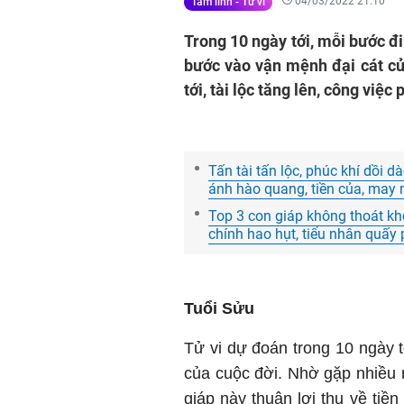
04/03/2022 21:10
Tâm linh - Tử vi
Trong 10 ngày tới, mỗi bước đ
bước vào vận mệnh đại cát củ
tới, tài lộc tăng lên, công việc
Tấn tài tấn lộc, phúc khí dồi d
ánh hào quang, tiền của, may 
Top 3 con giáp không thoát khỏ
chính hao hụt, tiểu nhân quấy
Tuổi Sửu
Tử vi dự đoán trong 10 ngày t
của cuộc đời. Nhờ gặp nhiều 
giáp này thuận lợi thu về tiền