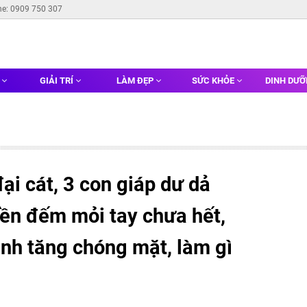
ne: 0909 750 307
G
GIẢI TRÍ
LÀM ĐẸP
SỨC KHỎE
DINH DƯ
i cát, 3 con giáp dư dả
tiền đếm mỏi tay chưa hết,
nh tăng chóng mặt, làm gì