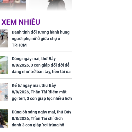
Phương Thúy:
Triệu Lệ Dĩnh liên tiếp
 XEM NHIỀU
ệu theo "lô",
được Kim Ưng ưu ái,
gái biệt thự
đãi ngộ đặc biệt gây
Danh tính đối tượng hành hung
ong "nốt nhạc"
chú ý
người phụ nữ ở giữa chợ ở
TP.HCM
Đúng ngày mai, thứ Bảy
8/8/2026, 3 con giáp đổi đời dễ
h đối tượng
dàng như trở bàn tay, tiền tài ùa
ng người phụ
tới, ngồi không lộc cũng đến,
a chợ ở
phú quý theo tới già
Kể từ ngày mai, thứ Bảy
8/8/2026, Thần Tài 'điểm mặt
gọi tên', 3 con giáp lộc nhiều hơn
sông, tài vận sáng như trăng
Rằm, chính thức hết khổ
Đúng 6h sáng ngày mai, thứ Bảy
8/8/2026, Thần Tài chỉ đích
danh 3 con giáp 'rơi trúng hố
vàng', tiền bạc ùa về nhà 'như lũ