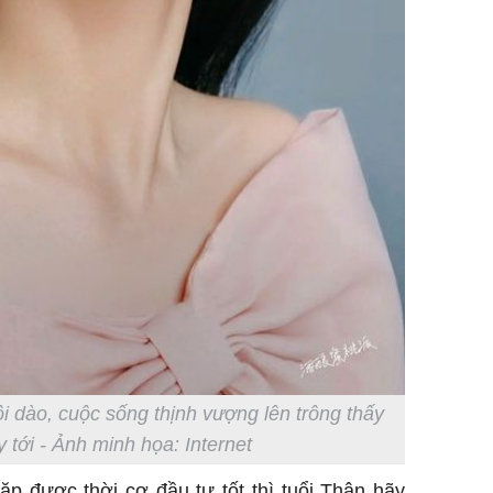
ồi dào, cuộc sống thịnh vượng lên trông thấy
 tới - Ảnh minh họa: Internet
ặp được thời cơ đầu tư tốt thì tuổi Thân hãy