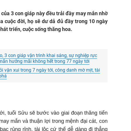
i của 3 con giáp này đều trải đầy may mắn nhờ
a cuộc đời, họ sẽ dư dả đủ đầy trong 10 ngày
 phát triển, cuộc sống thăng hoa.
ào, 3 con giáp vận trình khai sáng, sự nghiệp rực
mắn hưởng mãi không hết trong 77 ngày tới
i vận xui trong 7 ngày tới, công danh mờ mịt, tài
 phá
ới, tuổi Sửu sẽ bước vào giai đoạn thăng tiến
may mắn và thuận lợi trong mệnh đại cát, con
 bạc rủng rỉnh, tài lộc cứ thế dễ dàng đi thẳng