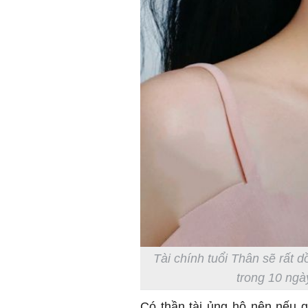
Tài chính tuổi Thân sẽ rất d
trong 10 ngày
Có thần tài ủng hộ nên nếu g