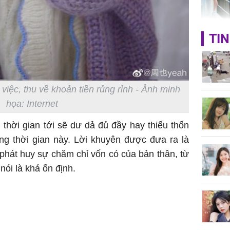
HH Mai 
TIN
Mua đồ hi
tặng em 
120 tỷ tr
 việc, thu về khoản tiền rủng rỉnh - Ảnh minh
họa: Internet
Danh tín
thời gian tới sẽ dư dả đủ đầy hay thiếu thốn
hành hu
ng thời gian này. Lời khuyên được đưa ra là
nữ ở giữ
à phát huy sự chăm chỉ vốn có của bản thân, từ
TP.HCM
 nói là khá ổn định.