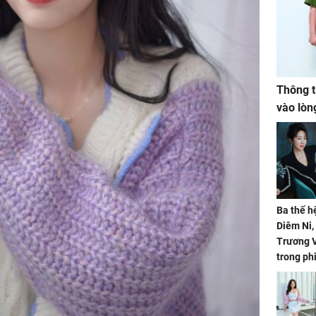
Thông t
vào lòn
Ba thế h
Diêm Ni
Trương V
trong ph