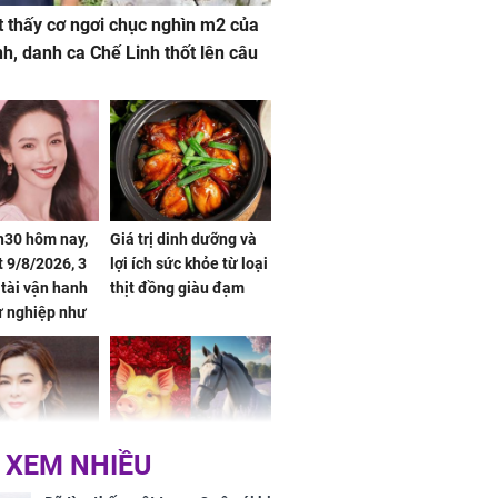
 thấy cơ ngơi chục nghìn m2 của
nh, danh ca Chế Linh thốt lên câu
h30 hôm nay,
Giá trị dinh dưỡng và
 9/8/2026, 3
lợi ích sức khỏe từ loại
 tài vận hanh
thịt đồng giàu đạm
ự nghiệp như
hóa Rồng', vét
á trong thiên
 XEM NHIỀU
 mỹ nhân Hồng
Tử vi tuần mới (từ 10