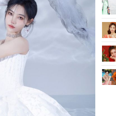
Kông' Q
phản hồi 
trẻ kém 
Phim Châ
đại thắn
doanh th
tỷ đồng