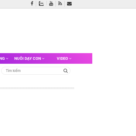
ỠNG
NUÔI DẠY CON
VIDEO