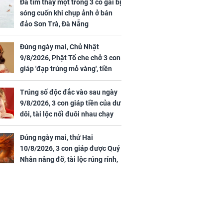
uan Chi Lâm
đến 16/8/2026), 3 con
Đã tìm thấy một trong 3 cô gái bị
tin yêu trai
giáp mưa thuận gió
sóng cuốn khi chụp ảnh ở bán
36 tuổi
hòa, tiền về như nước,
đảo Sơn Trà, Đà Nẵng
bạc vàng dư dả, Phú
Quý Vinh Hoa, vận
Đúng ngày mai, Chủ Nhật
trình khai sáng
9/8/2026, Phật Tổ che chở 3 con
giáp 'đạp trúng mỏ vàng', tiền
u Tinh Trì
bạc nhiều như lá sung, sự
g phòng vé,
nghiệp vượng phát
Trúng số độc đắc vào sau ngày
u vượt 8.600
9/8/2026, 3 con giáp tiền của dư
dôi, tài lộc nối đuôi nhau chạy
vào nhà, sự nghiệp phất lên
trông thấy
Đúng ngày mai, thứ Hai
10/8/2026, 3 con giáp được Quý
Nhân nâng đỡ, tài lộc rủng rỉnh,
yên tâm hưởng vinh hoa Phú
Quý