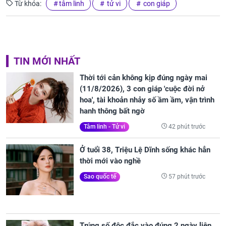
Từ khóa:
tâm linh
tử vi
con giáp
TIN MỚI NHẤT
Thời tới cản không kịp đúng ngày mai
(11/8/2026), 3 con giáp 'cuộc đời nở
hoa', tài khoản nhảy số ầm ầm, vận trình
hanh thông bất ngờ
42 phút trước
Tâm linh - Tử vi
Ở tuổi 38, Triệu Lệ Dĩnh sống khác hẳn
thời mới vào nghề
57 phút trước
Sao quốc tế
Trúng số độc đắc vào đúng 2 ngày liên