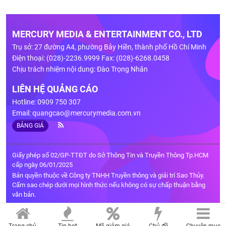
MERCURY MEDIA & ENTERTAINMENT CO., LTD
Trụ sở: 27 đường A4, phường Bảy Hiền, thành phố Hồ Chí Minh
Điện thoại: (028)-2236.9999 Fax: (028)-6268.0458
Chịu trách nhiệm nội dung: Đào Trọng Nhân
LIÊN HỆ QUẢNG CÁO
Hotline: 0909 750 307
Email:
quangcao@mercurymedia.com.vn
BẢNG GIÁ
Giấy phép số 02/GP-TTĐT do Sở Thông Tin và Truyền Thông Tp.HCM
cấp ngày 06/01/2025
Bản quyền thuộc về Công ty TNHH Truyền thông và giải trí Sao Thủy.
Cấm sao chép dưới mọi hình thức nếu không có sự chấp thuận bằng
văn bản.