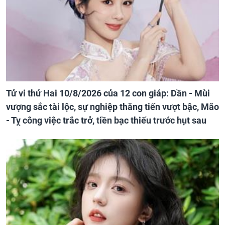
Tử vi thứ Hai 10/8/2026 của 12 con giáp: Dần - Mùi
vượng sắc tài lộc, sự nghiệp thăng tiến vượt bậc, Mão
- Tỵ công việc trắc trở, tiền bạc thiếu trước hụt sau