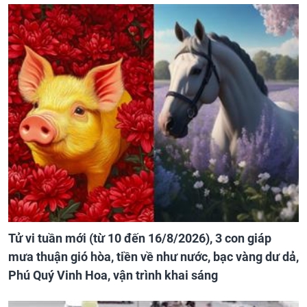
Tử vi tuần mới (từ 10 đến 16/8/2026), 3 con giáp
mưa thuận gió hòa, tiền về như nước, bạc vàng dư dả,
Phú Quý Vinh Hoa, vận trình khai sáng