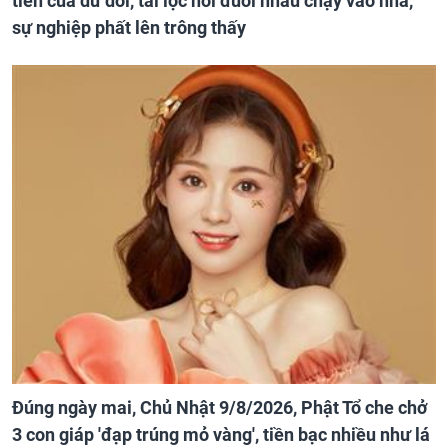
tiền của dư dôi, tài lộc nối đuôi nhau chạy vào nhà,
sự nghiệp phất lên trông thấy
Đúng ngày mai, Chủ Nhật 9/8/2026, Phật Tổ che chở
3 con giáp 'đạp trúng mỏ vàng', tiền bạc nhiều như lá