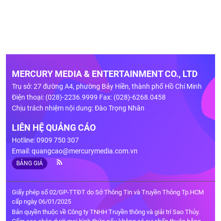
MERCURY MEDIA & ENTERTAINMENT CO., LTD
Trụ sở: 27 đường A4, phường Bảy Hiền, thành phố Hồ Chí Minh
Điện thoại: (028)-2236.9999 Fax: (028)-6268.0458
Chịu trách nhiệm nội dung: Đào Trọng Nhân
LIÊN HỆ QUẢNG CÁO
Hotline: 0909 750 307
Email:
quangcao@mercurymedia.com.vn
BẢNG GIÁ
Giấy phép số 02/GP-TTĐT do Sở Thông Tin và Truyền Thông Tp.HCM
cấp ngày 06/01/2025
Bản quyền thuộc về Công ty TNHH Truyền thông và giải trí Sao Thủy.