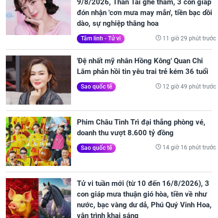
9/8/2026, Thần Tài ghé thăm, 3 con giáp
đón nhận 'cơn mưa may mắn', tiền bạc dồi
dào, sự nghiệp thăng hoa
11 giờ 29 phút trước
Tâm linh - Tử vi
'Đệ nhất mỹ nhân Hồng Kông' Quan Chi
Lâm phản hồi tin yêu trai trẻ kém 36 tuổi
12 giờ 49 phút trước
Sao quốc tế
Phim Châu Tinh Trì đại thắng phòng vé,
doanh thu vượt 8.600 tỷ đồng
14 giờ 16 phút trước
Sao quốc tế
Tử vi tuần mới (từ 10 đến 16/8/2026), 3
con giáp mưa thuận gió hòa, tiền về như
nước, bạc vàng dư dả, Phú Quý Vinh Hoa,
vận trình khai sáng