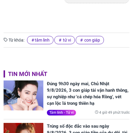
Từ khóa:
tâm linh
tử vi
con giáp
TIN MỚI NHẤT
Đúng 9h30 ngày mai, Chủ Nhật
9/8/2026, 3 con giáp tài vận hanh thông,
sự nghiệp như 'cá chép hóa Rồng', vét
cạn lộc lá trong thiên hạ
4 giờ 49 phút trước
Tâm linh - Tử vi
Trúng số độc đắc vào sau ngày
9/8/2026, 3 con giáp tiền của dư dôi, tài