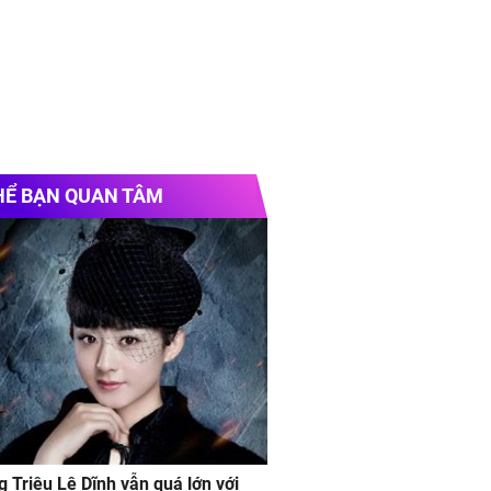
HỂ BẠN QUAN TÂM
g Triệu Lệ Dĩnh vẫn quá lớn với