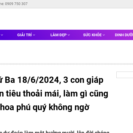
ine: 0909 750 307
G
GIẢI TRÍ
LÀM ĐẸP
SỨC KHỎE
DINH DƯ
ứ Ba 18/6/2024, 3 con giáp
ăn tiêu thoải mái, làm gì cũng
 hoa phú quý không ngờ
ợc dự đoán làm một hưởng mười, lên đời chóng