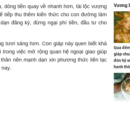
Vương D
, dòng tiền quay về nhanh hơn, tài lộc vượng
để tiếp thu thêm kiến thức cho con đường làm
dạn đăng ký, đừng ngại phí tiền, đầu tư cho
g tươi sáng hơn. Con giáp này quen biết khá
Qua đêm 
i trong việc mở rộng quan hệ ngoại giao giúp
giáp chu
 thân nên mạnh dạn xin phương thức liên lạc
đón hỷ sự
hanh thô
 nay.
hóa Rồn
gom hết
nhà
Giá trị s
cách sử
của loại