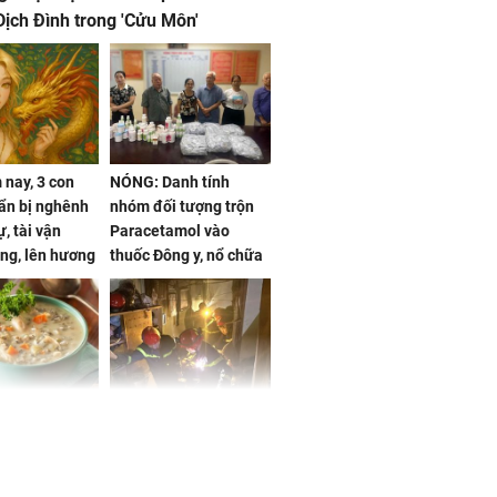
ịch Đình trong 'Cửu Môn'
nay, 3 con
NÓNG: Danh tính
ẩn bị nghênh
nhóm đối tượng trộn
, tài vận
Paracetamol vào
ng, lên hương
thuốc Đông y, nổ chữa
g hóa Phượng,
bách bệnh
 may mắn về
ức khỏe và
Cháy nhà 2 tầng ở
 dụng đúng
TPHCM, cha và con
 hạt bình dân
trai 12 tuổi tử vong
thương tâm