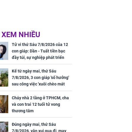
 XEM NHIỀU
Tử vi thứ Sáu 7/8/2026 của 12
con giáp: Dần - Tuất tiền bạc
đầy túi, sự nghiệp phát triển
hưng thịnh, Mão - Thân tài lộc
ảm đạm, mọi sự khó thành công
Kể từ ngày mai, thứ Sáu
mỹ mãn
7/8/2026, 3 con giáp 'số hưởng'
sau công việc 'xuôi chèo mát
mái', tiền tài 'thu về như nước',
tình duyên viên mãn
Cháy nhà 2 tầng ở TPHCM, cha
và con trai 12 tuổi tử vong
thương tâm
Đúng ngày mai, thứ Sáu
7/8/2026, vận xui qua đi, may