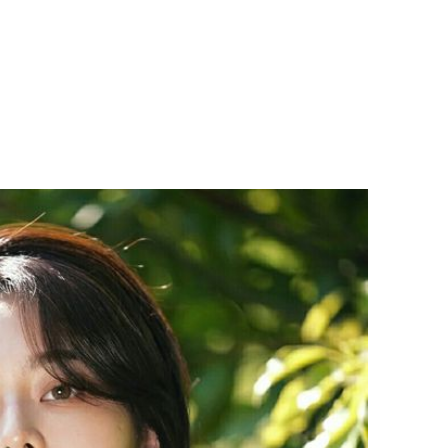
Chân du
viên Hoa
ứng ngượ
nghèo