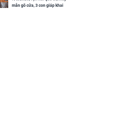
mắn gõ cửa, 3 con giáp khai
thông vận mệnh, tiền nhiều vô
kể, phước lộc đầy nhà, trúng số
độc đắc