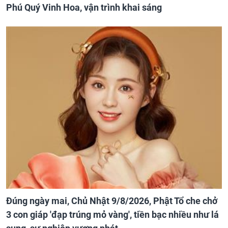
Phú Quý Vinh Hoa, vận trình khai sáng
Đúng ngày mai, Chủ Nhật 9/8/2026, Phật Tổ che chở
3 con giáp 'đạp trúng mỏ vàng', tiền bạc nhiều như lá