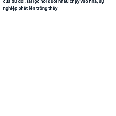
của dư dôi, tài lộc nối đuôi nhau chạy vào nhà, sự
nghiệp phất lên trông thấy