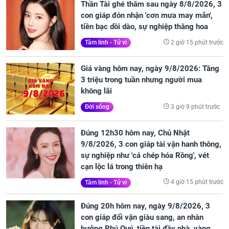
Thần Tài ghé thăm sau ngày 8/8/2026, 3
con giáp đón nhận 'cơn mưa may mắn',
tiền bạc dồi dào, sự nghiệp thăng hoa
2 giờ 15 phút trước
Tâm linh - Tử vi
Giá vàng hôm nay, ngày 9/8/2026: Tăng
3 triệu trong tuần nhưng người mua
không lãi
3 giờ 9 phút trước
Đời sống
Đúng 12h30 hôm nay, Chủ Nhật
9/8/2026, 3 con giáp tài vận hanh thông,
sự nghiệp như 'cá chép hóa Rồng', vét
cạn lộc lá trong thiên hạ
4 giờ 15 phút trước
Tâm linh - Tử vi
Đúng 20h hôm nay, ngày 9/8/2026, 3
con giáp đổi vận giàu sang, an nhàn
hưởng Phú Quý, tiền tài đầy nhà, vàng