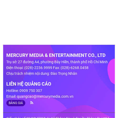
MERCURY MEDIA & ENTERTAINMENT CO., LTD
Trụ sở: 27 đường A4, phường Bảy Hiền, thành phố Hồ Chí Minh
Điện thoại: (028)-2236.9999 Fax: (028)-6268.0458
Chịu trách nhiệm nội dung: Đào Trọng Nhân
LIÊN HỆ QUẢNG CÁO
Hotline: 0909 750 307
Email:
quangcao@mercurymedia.com.vn
BẢNG GIÁ