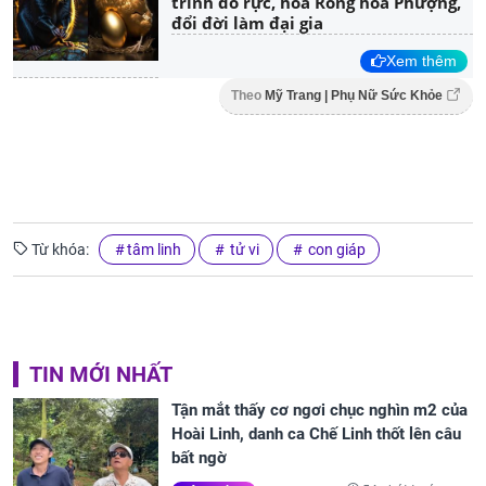
trình đỏ rực, hóa Rồng hóa Phượng,
đổi đời làm đại gia
Xem thêm
Theo
Mỹ Trang | Phụ Nữ Sức Khỏe
Từ khóa:
tâm linh
tử vi
con giáp
TIN MỚI NHẤT
Tận mắt thấy cơ ngơi chục nghìn m2 của
Hoài Linh, danh ca Chế Linh thốt lên câu
bất ngờ