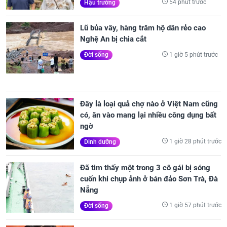
54 phút trước
Hậu trường
Lũ bủa vây, hàng trăm hộ dân rẻo cao
Nghệ An bị chia cắt
1 giờ 5 phút trước
Đời sống
Đây là loại quả chợ nào ở Việt Nam cũng
có, ăn vào mang lại nhiều công dụng bất
ngờ
1 giờ 28 phút trước
Dinh dưỡng
Đã tìm thấy một trong 3 cô gái bị sóng
cuốn khi chụp ảnh ở bán đảo Sơn Trà, Đà
Nẵng
1 giờ 57 phút trước
Đời sống